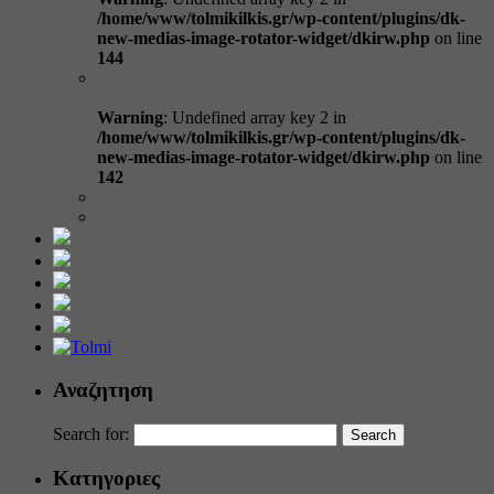
/home/www/tolmikilkis.gr/wp-content/plugins/dk-
new-medias-image-rotator-widget/dkirw.php
on line
144
Warning
: Undefined array key 2 in
/home/www/tolmikilkis.gr/wp-content/plugins/dk-
new-medias-image-rotator-widget/dkirw.php
on line
142
Αναζητηση
Search for:
Κατηγοριες