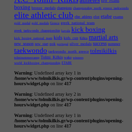
belt_exams
boxing
bronze_medals
champions
championship_north_greece_taekwondo
elite athletic club
etabe
elot
exams
elite_athletes
greek_national_team
gold_medal
gold_medals
Greece
kick boxing
greek_taekwondo_championship
kavala
martial arts
kids
kids_cup
kick_boxing_national_team
Kilkis
success
new_season
pok
silver_medals
summer
new_start
portugal
taekwondo
tolmikilkis
taekwondo_north_greece
Tolmi_Kilkis
wako
tolmisummercamp
winners
world_kickboxing_championship
ΕΤΑΒΕ
Warning
: Undefined array key 1 in
/home/www/tolmikilkis.gr/wp-content/plugins/opening-
hours/widget.php
on line
417
Warning
: Undefined array key 2 in
/home/www/tolmikilkis.gr/wp-content/plugins/opening-
hours/widget.php
on line
417
Warning
: Undefined array key 1 in
/home/www/tolmikilkis.gr/wp-content/plugins/opening-
hours/widget.php
on line
417