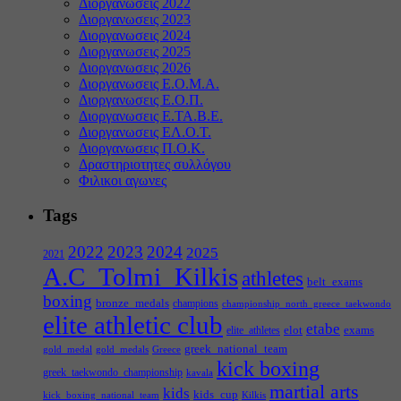
Διοργανωσεις 2022
Διοργανωσεις 2023
Διοργανωσεις 2024
Διοργανωσεις 2025
Διοργανωσεις 2026
Διοργανωσεις Ε.Ο.Μ.Α.
Διοργανωσεις Ε.Ο.Π.
Διοργανωσεις Ε.ΤΑ.Β.Ε.
Διοργανωσεις ΕΛ.Ο.Τ.
Διοργανωσεις Π.Ο.Κ.
Δραστηριοτητες συλλόγου
Φιλικοι αγωνες
Tags
2022
2023
2024
2025
2021
A.C_Tolmi_Kilkis
athletes
belt_exams
boxing
bronze_medals
champions
championship_north_greece_taekwondo
elite athletic club
etabe
elot
exams
elite_athletes
greek_national_team
gold_medal
gold_medals
Greece
kick boxing
greek_taekwondo_championship
kavala
martial arts
kids
kids_cup
kick_boxing_national_team
Kilkis