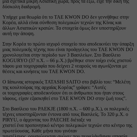
μια σχετικά μικρή Ασιατική χώρα, προς τα έξω, είχε την δική της
δύσκολη διαδρομή.
Υπήρχε μια θεωρία ότι το TAE KWON DO δεν γεννήθηκε στην
Κορέα, αλλά είναι σύνθεση πολεμικών τεχνών της Κίνας και
άλλων Ασιατικών κρατών. Τα στοιχεία όμως δεν υποστηρίζουν
αυτή την άποψη.
Στην Κορέα το πρώτο ισχυρό στοιχείο που αποδεικνύει την ύπαρξη
μιας πολεμικής τέχνης που είναι προάγγελος του TAE KWON DO
χρονολογείται στην περίοδο των 3 Βασιλείων. Στο Βασίλειο
KOGURYO (37 π.Χ. – 66 μ.Χ.) βρέθηκε στον τοίχο ενός χτιστού
τάφου μια τοιχογραφία που δείχνει 2 νεαρούς να αγωνίζονται με
θέσεις και κινήσεις του TAE KWON DO.
Ο Ιάπωνας ιστορικός TATASHI SAITO στο βιβλίο του: “Μελέτη
της κουλτούρας της αρχαίας Κορέας” γράφει: “Αυτές
οι τοιχογραφίες αποδεικνύουν ότι οι άνθρωποι που ήταν στους
τάφους, είχαν εξασκηθεί στο TAE KWON DO στην ζωή τους”.
Στο Βασίλειο του PAEKJE (1800 π.Χ. – 600 μ.Χ.), οι πολεμικές
τέχνες υποστηρίζονταν έντονα από τους Βασιλείς. Το 320 μ.Χ. ο
PIRYU, ο άρχοντας του PAECHE διέταξε να
χτιστεί ένα προπονητικό κέντρο πολεμικών τεχνών στο κέντρο της
πρωτεύουσας. Κάθε μήνα που γινόταν
πανσέληνος, οργανώνονταν αγώνες που περιελάμβαναν ιππασία,