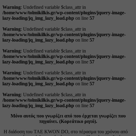
Warning
: Undefined variable $class_attr in
/home/www/tolmikilkis.gr/wp-content/plugins/jquery-image-
lazy-loading/jq_img_lazy_load.php
on line
57
Warning
: Undefined variable $class_attr in
/home/www/tolmikilkis.gr/wp-content/plugins/jquery-image-
lazy-loading/jq_img_lazy_load.php
on line
57
Warning
: Undefined variable $class_attr in
/home/www/tolmikilkis.gr/wp-content/plugins/jquery-image-
lazy-loading/jq_img_lazy_load.php
on line
57
Warning
: Undefined variable $class_attr in
/home/www/tolmikilkis.gr/wp-content/plugins/jquery-image-
lazy-loading/jq_img_lazy_load.php
on line
57
Warning
: Undefined variable $class_attr in
/home/www/tolmikilkis.gr/wp-content/plugins/jquery-image-
lazy-loading/jq_img_lazy_load.php
on line
57
Μόνο αυτός που γνωρίζει από που έρχεται γνωρίζει που
πηγαίνει. (Κορεάτικο ρητό).
Η διάδοση του TAE KWON DO, στο πέρασμα του χρόνου από