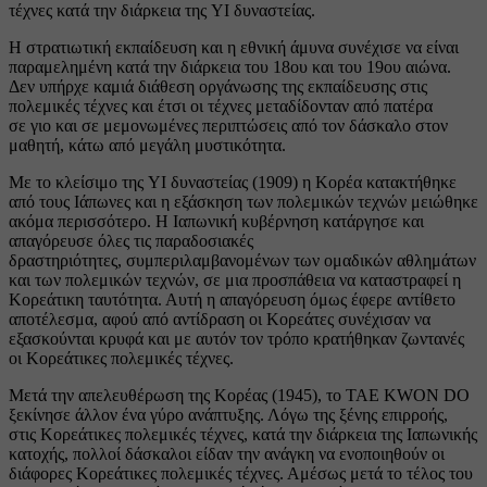
τέχνες κατά την διάρκεια της YI δυναστείας.
Η στρατιωτική εκπαίδευση και η εθνική άμυνα συνέχισε να είναι
παραμελημένη κατά την διάρκεια του 18ου και του 19ου αιώνα.
Δεν υπήρχε καμιά διάθεση οργάνωσης της εκπαίδευσης στις
πολεμικές τέχνες και έτσι οι τέχνες μεταδίδονταν από πατέρα
σε γιο και σε μεμονωμένες περιπτώσεις από τον δάσκαλο στον
μαθητή, κάτω από μεγάλη μυστικότητα.
Με το κλείσιμο της YI δυναστείας (1909) η Κορέα κατακτήθηκε
από τους Ιάπωνες και η εξάσκηση των πολεμικών τεχνών μειώθηκε
ακόμα περισσότερο. Η Ιαπωνική κυβέρνηση κατάργησε και
απαγόρευσε όλες τις παραδοσιακές
δραστηριότητες, συμπεριλαμβανομένων των ομαδικών αθλημάτων
και των πολεμικών τεχνών, σε μια προσπάθεια να καταστραφεί η
Κορεάτικη ταυτότητα. Αυτή η απαγόρευση όμως έφερε αντίθετο
αποτέλεσμα, αφού από αντίδραση οι Κορεάτες συνέχισαν να
εξασκούνται κρυφά και με αυτόν τον τρόπο κρατήθηκαν ζωντανές
οι Κορεάτικες πολεμικές τέχνες.
Μετά την απελευθέρωση της Κορέας (1945), το TAE KWON DO
ξεκίνησε άλλον ένα γύρο ανάπτυξης. Λόγω της ξένης επιρροής,
στις Κορεάτικες πολεμικές τέχνες, κατά την διάρκεια της Ιαπωνικής
κατοχής, πολλοί δάσκαλοι είδαν την ανάγκη να ενοποιηθούν οι
διάφορες Κορεάτικες πολεμικές τέχνες. Αμέσως μετά το τέλος του