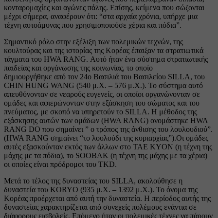
κονταρομαχίες και αγώνες πάλης. Επίσης, κείμενα που σώζονται
μέχρι σήμερα, αναφέρουν ότι: “στα αρχαία χρόνια, υπήρχε μια
τέχνη αυτοάμυνας που χρησιμοποιούσε χέρια και πόδια”.
Σημαντικό ρόλο στην εξέλιξη των πολεμικών τεχνών, της
κουλτούρας και της ιστορίας της Κορέας έπαιξαν τα στρατιωτικά
τάγματα του HWA RANG. Αυτό ήταν ένα σύστημα στρατιωτικής
παιδείας και οργάνωσης της κοινωνίας, το οποίο
δημιουργήθηκε από τον 24ο Βασιλιά του Βασιλείου SILLA, του
CHIN HUNG WANG (540 μ.Χ. – 576 μ.Χ.). Το σύστημα αυτό
απευθύνονταν σε νεαρούς ευγενείς, οι οποίοι οργανώνονταν σε
ομάδες και αφιερώνονταν στην εξάσκηση του σώματος και του
πνεύματος, με σκοπό να υπηρετούν το SILLA. Η μέθοδος της
εξάσκησης αυτών των ομάδων (HWA RANG) ονομάστηκε HWA
RANG DO που σημαίνει ” ο τρόπος της άνθισης του λουλουδιού”.
(HWA RANG σημαίνει “το λουλούδι της κυριαρχίας”).Οι ομάδες
αυτές εξασκούνταν εκτός των άλλων στο TAE KYON (η τέχνη της
μάχης με τα πόδια), το SOOBAK (η τέχνη της μάχης με τα χέρια)
οι οποίες είναι πρόδρομοι του TKD.
Μετά το τέλος της δυναστείας του SILLA, ακολούθησε η
δυναστεία του KORYO (935 μ.Χ. – 1392 μ.Χ.). Το όνομα της
Κορέας προέρχεται από αυτή την δυναστεία. Η περίοδος αυτής της
δυναστείας χαρακτηρίζεται από συνεχείς πολέμους ενάντια σε
διάφορους εισβολείς. Επόμενο ήταν οι πολεμικές τέχνες να πάρουν