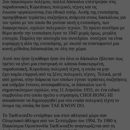
2ου παγκόσμιου πολέμου, πολλοί δάσκαλοι επέστρεψαν στις
παραδοσιακές Κορεάτικες πολεμικές τέχνες και τις
ένωσαν οργανώνοντας ένα εθνικό σπόρ. Αυτής της ενοποίησης
προηγήθηκαν τεράστιες συζητήσεις ανάμεσα στους δασκάλους για
τον τρόπο με τον οποίο θα γινόταν αυτή η ενοποίηση, των
διαφορετικών, σχολών πολεμικών τεχνών. Το πρώτο συνέδριο με
θέμα αυτήν την ενοποίηση έγινε το 1945 χωρίς όμως, μεγάλη
επιτυχία. Παρόλη την αποτυχία του συνεδρίου συνέχισε να είναι
κυρίαρχη η ιδέα της ενοποίησης, με σκοπό να στανταριστεί μια
κοινή μέθοδος διδασκαλίας σε όλη την χώρα.
Αυτό που ήταν ξεκάθαρο ήταν ότι όλοι οι δάσκαλοι έβλεπαν πως
πρέπει να γίνει μια επιστροφή σε κάποια διακεκριμένη,
παραδοσιακή, Κορεάτικη πολεμική τέχνη, η οποία να μην
έχει καμία επιρροή από τις ξένες πολεμικές τέχνες. Τελικά, μετά
από χρόνια, στην διάρκεια των οποίων έγιναν τεράστιες συζητήσεις
και υπήρξαν έντονες αντιπαραθέσεις, οι δάσκαλοι των 6
σημαντικότερων σχολών, στις 11 Απριλίου 1955, σε ένα ειδικό
συμβούλιο στο οποίο ηγείτο ο στρατηγός CHOI HONG HI
αποφάσισαν να δημιουργηθεί μια νέα ενιαία πολεμική τέχνη το
όνομα της οποίας θα ήταν TAE KWON DO.
Το TaeKwonDo εντάχθηκε και στον αθλητικό χώρο σαν
Ολυμπιακό άθλημα από τον Σεπτέμβριο του 1994.
Το 1980 η
Παγκόσμια Ομοσπονδία TaeKwonDo αναγνωρίζεται από τη