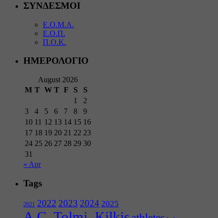
ΣΥΝΔΕΣΜΟΙ
Ε.Ο.Μ.Α.
Ε.Ο.Π.
Π.Ο.Κ.
ΗΜΕΡΟΛΟΓΙΟ
August 2026
M
T
W
T
F
S
S
1
2
3
4
5
6
7
8
9
10
11
12
13
14
15
16
17
18
19
20
21
22
23
24
25
26
27
28
29
30
31
« Apr
Tags
2022
2023
2024
2025
2021
A.C_Tolmi_Kilkis
athletes