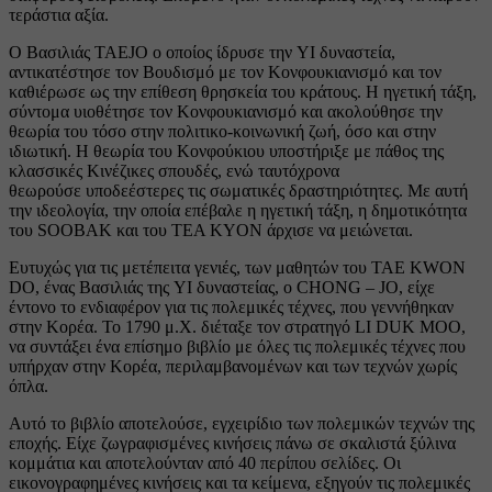
τεράστια αξία.
Ο Βασιλιάς TAEJO ο οποίος ίδρυσε την YI δυναστεία,
αντικατέστησε τον Βουδισμό με τον Κονφουκιανισμό και τον
καθιέρωσε ως την επίθεση θρησκεία του κράτους. Η ηγετική τάξη,
σύντομα υιοθέτησε τον Κονφουκιανισμό και ακολούθησε την
θεωρία του τόσο στην πολιτικο-κοινωνική ζωή, όσο και στην
ιδιωτική. Η θεωρία του Κονφούκιου υποστήριξε με πάθος της
κλασσικές Κινέζικες σπουδές, ενώ ταυτόχρονα
θεωρούσε υποδεέστερες τις σωματικές δραστηριότητες. Με αυτή
την ιδεολογία, την οποία επέβαλε η ηγετική τάξη, η δημοτικότητα
του SOOBAK και του TEA KYON άρχισε να μειώνεται.
Ευτυχώς για τις μετέπειτα γενιές, των μαθητών του TAE KWON
DO, ένας Βασιλιάς της YI δυναστείας, ο CHONG – JO, είχε
έντονο το ενδιαφέρον για τις πολεμικές τέχνες, που γεννήθηκαν
στην Κορέα. Το 1790 μ.Χ. διέταξε τον στρατηγό LI DUK MOO,
να συντάξει ένα επίσημο βιβλίο με όλες τις πολεμικές τέχνες που
υπήρχαν στην Κορέα, περιλαμβανομένων και των τεχνών χωρίς
όπλα.
Αυτό το βιβλίο αποτελούσε, εγχειρίδιο των πολεμικών τεχνών της
εποχής. Είχε ζωγραφισμένες κινήσεις πάνω σε σκαλιστά ξύλινα
κομμάτια και αποτελούνταν από 40 περίπου σελίδες. Οι
εικονογραφημένες κινήσεις και τα κείμενα, εξηγούν τις πολεμικές