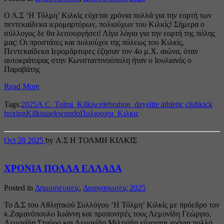
Ο Α.Σ ‘Η Τόλμη’ Κιλκίς εύχεται χρόνια πολλά για την εορτή των
πεντεκαίδεκα ιερομαρτύρων, πολιούχων του Κιλκίς! Σήμερα ο
σύλλογος δε θα λειτουργήσει! Λίγα λόγια για την εορτή της πόλης
μας: Οι προστάτες και πολιούχοι της πόλεως του Κιλκίς,
Πεντεκαίδεκα Ιερομάρτυρες έζησαν τον 4ο μ.Χ. αιώνα, όταν
αυτοκράτορας στην Κωνσταντινούπολη ήταν ο Ιουλιανός ο
Παραβάτης
Read More
Tags:
2025
A.C_Tolmi_Kilkis
celebration_day
elite athletic club
kick
boxing
Kilkis
taekwondo
Πολιουχοι_Κιλκις
Oct
28
2025
by Α.Σ Η ΤΟΛΜΗ ΚΙΛΚΙΣ
ΧΡΟΝΙΑ ΠΟΛΛΑ ΕΛΛΑΔΑ
Posted in
Δημοσιευσεις
,
Διοργανωσεις 2025
Το Δ.Σ του Αθλητικού Συλλόγου ‘Η Τόλμη’ Κιλκίς με πρόεδρο τον
κ.Ζαμανόπουλο Ιωάννη και προπονητές τους Λεμονίδη Γεώργιο,
Λεμονίδη Σταύρο και Λεμονίδη Μιλτιάδη εύχονται χρόνια πολλά