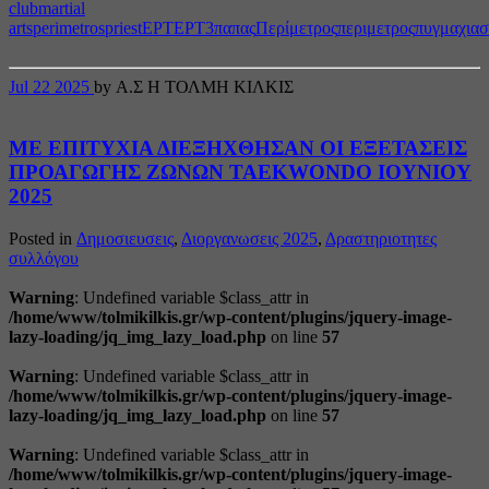
club
martial
arts
perimetros
priest
ΕΡΤ
ΕΡΤ3
παπας
Περίμετρος
περιμετρος
πυγμαχια
σ
Jul
22
2025
by Α.Σ Η ΤΟΛΜΗ ΚΙΛΚΙΣ
ΜΕ ΕΠΙΤΥΧΙΑ ΔΙΕΞΗΧΘΗΣΑΝ ΟΙ ΕΞΕΤΑΣΕΙΣ
ΠΡΟΑΓΩΓΗΣ ΖΩΝΩΝ TAEKWONDO ΙΟΥΝΙΟΥ
2025
Posted in
Δημοσιευσεις
,
Διοργανωσεις 2025
,
Δραστηριοτητες
συλλόγου
Warning
: Undefined variable $class_attr in
/home/www/tolmikilkis.gr/wp-content/plugins/jquery-image-
lazy-loading/jq_img_lazy_load.php
on line
57
Warning
: Undefined variable $class_attr in
/home/www/tolmikilkis.gr/wp-content/plugins/jquery-image-
lazy-loading/jq_img_lazy_load.php
on line
57
Warning
: Undefined variable $class_attr in
/home/www/tolmikilkis.gr/wp-content/plugins/jquery-image-