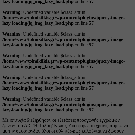
lazy-loading/jq_img_lazy_load.php
on line
57
Warning
: Undefined variable $class_attr in
/home/www/tolmikilkis.gr/wp-content/plugins/jquery-image-
lazy-loading/jq_img_lazy_load.php
on line
57
Warning
: Undefined variable $class_attr in
/home/www/tolmikilkis.gr/wp-content/plugins/jquery-image-
lazy-loading/jq_img_lazy_load.php
on line
57
Warning
: Undefined variable $class_attr in
/home/www/tolmikilkis.gr/wp-content/plugins/jquery-image-
lazy-loading/jq_img_lazy_load.php
on line
57
Warning
: Undefined variable $class_attr in
/home/www/tolmikilkis.gr/wp-content/plugins/jquery-image-
lazy-loading/jq_img_lazy_load.php
on line
57
Warning
: Undefined variable $class_attr in
/home/www/tolmikilkis.gr/wp-content/plugins/jquery-image-
lazy-loading/jq_img_lazy_load.php
on line
57
Με επιτυχία διεξήχθησαν οι εξετάσεις προαγωγής εγχρώμων
ζωνών του Α.Σ ‘Η Τόλμη’ Κιλκίς. Δύο φορές το χρόνο, σύμφωνα
με την ομοσπονδία, όλοι οι αθλητές-ριες καλούνται να δώσουν