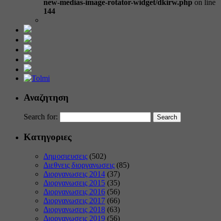
new-medias-image-rotator-widget/dkirw.php
on line
144
Αναζητηση
Search for:
Κατηγοριες
Δημοσιευσεις
(502)
Διεθνεις διοργανωσεις
(85)
Διοργανωσεις 2014
(37)
Διοργανωσεις 2015
(35)
Διοργανωσεις 2016
(56)
Διοργανωσεις 2017
(66)
Διοργανωσεις 2018
(63)
Διοργανωσεις 2019
(56)