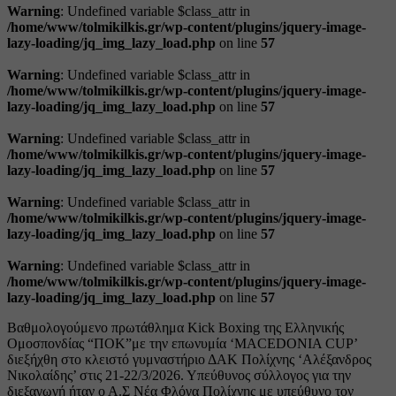
Warning
: Undefined variable $class_attr in
/home/www/tolmikilkis.gr/wp-content/plugins/jquery-image-
lazy-loading/jq_img_lazy_load.php
on line
57
Warning
: Undefined variable $class_attr in
/home/www/tolmikilkis.gr/wp-content/plugins/jquery-image-
lazy-loading/jq_img_lazy_load.php
on line
57
Warning
: Undefined variable $class_attr in
/home/www/tolmikilkis.gr/wp-content/plugins/jquery-image-
lazy-loading/jq_img_lazy_load.php
on line
57
Warning
: Undefined variable $class_attr in
/home/www/tolmikilkis.gr/wp-content/plugins/jquery-image-
lazy-loading/jq_img_lazy_load.php
on line
57
Warning
: Undefined variable $class_attr in
/home/www/tolmikilkis.gr/wp-content/plugins/jquery-image-
lazy-loading/jq_img_lazy_load.php
on line
57
Βαθμολογούμενο πρωτάθλημα Kick Boxing της Ελληνικής
Ομοσπονδίας “ΠΟΚ”με την επωνυμία ‘MACEDONIA CUP’
διεξήχθη στο κλειστό γυμναστήριο ΔΑΚ Πολίχνης ‘Αλέξανδρος
Νικολαίδης’ στις 21-22/3/2026. Υπεύθυνος σύλλογος για την
διεξαγωγή ήταν ο Α.Σ Νέα Φλόγα Πολίχνης με υπεύθυνο τον