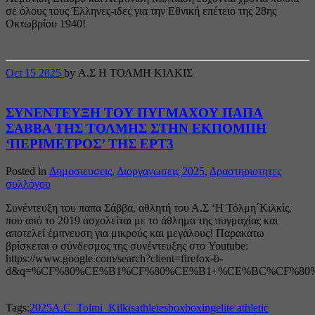
σε όλους τους Έλληνες-ιδες για την Εθνική επέτειο της 28ης
Οκτωβρίου 1940!
Oct
15
2025
by Α.Σ Η ΤΟΛΜΗ ΚΙΛΚΙΣ
ΣΥΝΕΝΤΕΥΞΗ ΤΟΥ ΠΥΓΜΑΧΟΥ ΠΑΠΑ
ΣΑΒΒΑ ΤΗΣ ΤΟΛΜΗΣ ΣΤΗΝ ΕΚΠΟΜΠΗ
‘ΠΕΡΙΜΕΤΡΟΣ’ ΤΗΣ ΕΡΤ3
Posted in
Δημοσιευσεις
,
Διοργανωσεις 2025
,
Δραστηριοτητες
συλλόγου
Συνέντευξη του παπα Σάββα, αθλητή του Α.Σ ‘Η Τόλμη΄Κιλκίς,
που από το 2019 ασχολείται με το άθλημα της πυγμαχίας και
αποτελεί έμπνευση για μικρούς και μεγάλους! Παρακάτω
βρίσκεται ο σύνδεσμος της συνέντευξης στο Youtube:
https://www.google.com/search?client=firefox-b-
d&q=%CF%80%CE%B1%CF%80%CE%B1+%CE%BC%CF%80%CE%BF
Tags:
2025
A.C_Tolmi_Kilkis
athletes
box
boxing
elite athletic