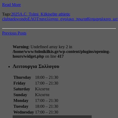
Read More
Tags:
2025
A.C_Tolmi_Kilkis
elite athletic
club
taekwondo
ΕΛΟΤ
πανελληνιο_σχολικο_πρωταθλημα
χαλκινο_με
Previous Posts
Warning
: Undefined array key 2 in
/home/www/tolmikilkis.gr/wp-content/plugins/opening-
hours/widget.php
on line
417
Λειτουργια Συλλογου
Thursday
18:00 – 21:30
Friday
17:00 – 21:30
Saturday
Κλειστα
Sunday
Κλειστα
Monday
17:00 – 21:30
Tuesday
18:00 – 21:30
Wednesday
17:00 – 21:30