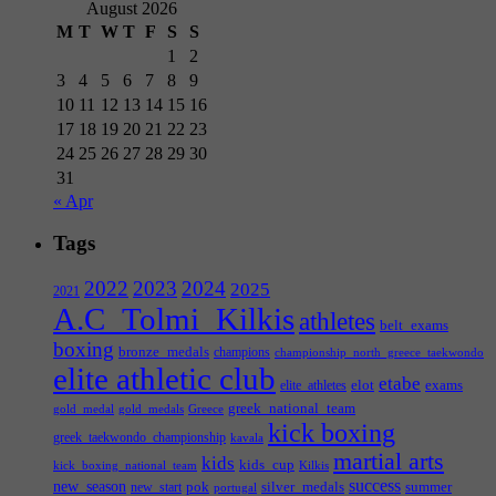
August 2026
M
T
W
T
F
S
S
1
2
3
4
5
6
7
8
9
10
11
12
13
14
15
16
17
18
19
20
21
22
23
24
25
26
27
28
29
30
31
« Apr
Tags
2022
2023
2024
2025
2021
A.C_Tolmi_Kilkis
athletes
belt_exams
boxing
bronze_medals
champions
championship_north_greece_taekwondo
elite athletic club
etabe
elot
exams
elite_athletes
greek_national_team
gold_medal
gold_medals
Greece
kick boxing
greek_taekwondo_championship
kavala
martial arts
kids
kids_cup
kick_boxing_national_team
Kilkis
success
new_season
pok
silver_medals
summer
new_start
portugal