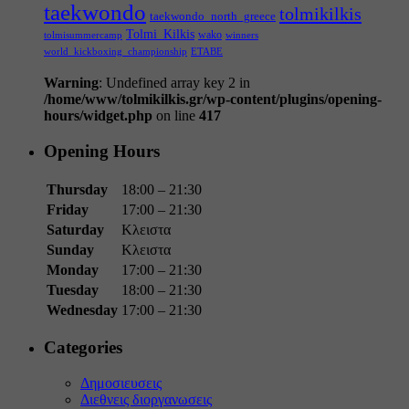
taekwondo
tolmikilkis
taekwondo_north_greece
Tolmi_Kilkis
wako
tolmisummercamp
winners
world_kickboxing_championship
ΕΤΑΒΕ
Warning
: Undefined array key 2 in
/home/www/tolmikilkis.gr/wp-content/plugins/opening-
hours/widget.php
on line
417
Opening Hours
Thursday
18:00 – 21:30
Friday
17:00 – 21:30
Saturday
Κλειστα
Sunday
Κλειστα
Monday
17:00 – 21:30
Tuesday
18:00 – 21:30
Wednesday
17:00 – 21:30
Categories
Δημοσιευσεις
Διεθνεις διοργανωσεις