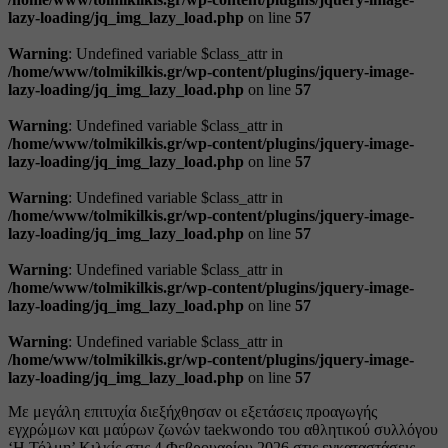
lazy-loading/jq_img_lazy_load.php
on line
57
Warning
: Undefined variable $class_attr in
/home/www/tolmikilkis.gr/wp-content/plugins/jquery-image-
lazy-loading/jq_img_lazy_load.php
on line
57
Warning
: Undefined variable $class_attr in
/home/www/tolmikilkis.gr/wp-content/plugins/jquery-image-
lazy-loading/jq_img_lazy_load.php
on line
57
Warning
: Undefined variable $class_attr in
/home/www/tolmikilkis.gr/wp-content/plugins/jquery-image-
lazy-loading/jq_img_lazy_load.php
on line
57
Warning
: Undefined variable $class_attr in
/home/www/tolmikilkis.gr/wp-content/plugins/jquery-image-
lazy-loading/jq_img_lazy_load.php
on line
57
Warning
: Undefined variable $class_attr in
/home/www/tolmikilkis.gr/wp-content/plugins/jquery-image-
lazy-loading/jq_img_lazy_load.php
on line
57
Με μεγάλη επιτυχία διεξήχθησαν οι εξετάσεις προαγωγής
εγχρώμων και μαύρων ζωνών taekwondo του αθλητικού συλλόγου
‘Η Τόλμη’ Κιλκίς στις 4 Φεβρουαρίου 2026 στις εγκαταστάσεις