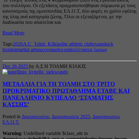
του συλλόγου. Οι εξετάσεις πραγματοποιήθηκαν σύμφωνα με τους
κανονισμούς της ομοσπονδίας ΕΛ.Ο.Τ, δύο φορές το χρόνο εφόλης
της ύλης ανά κατηγορία ζώνης. Όλοι οι εξεταζόμενοι, με την
διαδικασία που απαιτείται και
Read More
Tags:
2026
A.C_Tolmi_Kilkis
elite athletic club
exams
kick
boxing
martial arts
success
taekwondo
εξετασεις ζωνων
Dec
26
2025
by Α.Σ Η ΤΟΛΜΗ ΚΙΛΚΙΣ
ΜΕΤΑΛΛΙΑ ΓΙΑ ΤΗ ΤΟΛΜΗ ΣΤΟ ΤΡΙΤΟ
ΠΡΟΚΡΙΜΑΤΙΚΟ ΠΡΩΤΑΘΛΗΜΑ ΕΤΑΒΕ ΚΑΙ
ΠΑΝΕΛΛΗΝΙΟ ΚΥΠΕΛΛΟ ‘ΣΤΑΜΑΤΗΣ
ΚΑΣΣΗΣ’
Posted in
Δημοσιευσεις
,
Διοργανωσεις 2025
,
Διοργανωσεις
ΕΛ.Ο.Τ.
Warning
: Undefined variable $class_attr in
/home/www/tolmikilkis.gr/wp-content/plugins/jquery-image-