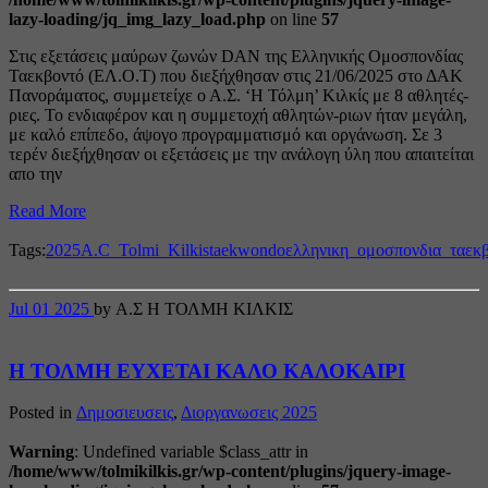
lazy-loading/jq_img_lazy_load.php
on line
57
Στις εξετάσεις μαύρων ζωνών DAN της Ελληνικής Ομοσπονδίας
Ταεκβοντό (ΕΛ.Ο.Τ) που διεξήχθησαν στις 21/06/2025 στο ΔΑΚ
Πανοράματος, συμμετείχε ο Α.Σ. ‘Η Τόλμη’ Κιλκίς με 8 αθλητές-
ριες. Το ενδιαφέρον και η συμμετοχή αθλητών-ριων ήταν μεγάλη,
με καλό επίπεδο, άψογο προγραμματισμό και οργάνωση. Σε 3
τερέν διεξήχθησαν οι εξετάσεις με την ανάλογη ύλη που απαιτείται
απο την
Read More
Tags:
2025
A.C_Tolmi_Kilkis
taekwondo
ελληνικη_ομοσπονδια_ταεκ
Jul
01
2025
by Α.Σ Η ΤΟΛΜΗ ΚΙΛΚΙΣ
Η ΤΟΛΜΗ ΕΥΧΕΤΑΙ ΚΑΛΟ ΚΑΛΟΚΑΙΡΙ
Posted in
Δημοσιευσεις
,
Διοργανωσεις 2025
Warning
: Undefined variable $class_attr in
/home/www/tolmikilkis.gr/wp-content/plugins/jquery-image-