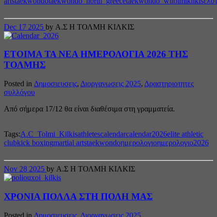
arts
taekwondo
taekwondo_north_greece
taekwondo_wt
tolmikilkis
ελο
Dec
17
2025
by Α.Σ Η ΤΟΛΜΗ ΚΙΛΚΙΣ
ΕΤΟΙΜΑ ΤΑ ΝΕΑ ΗΜΕΡΟΛΟΓΙΑ 2026 ΤΗΣ
ΤΟΛΜΗΣ
Posted in
Δημοσιευσεις
,
Διοργανωσεις 2025
,
Δραστηριοτητες
συλλόγου
Από σήμερα 17/12 θα είναι διαθέσιμα στη γραμματεία.
Tags:
A.C_Tolmi_Kilkis
athletes
calendar
calendar2026
elite athletic
club
kick boxing
martial arts
taekwondo
ημερολογιο
ημερολογιο2026
Nov
28
2025
by Α.Σ Η ΤΟΛΜΗ ΚΙΛΚΙΣ
ΧΡΟΝΙΑ ΠΟΛΛΑ ΣΤΗ ΠΟΛΗ ΜΑΣ
Posted in
Δημοσιευσεις
,
Διοργανωσεις 2025