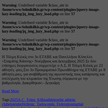
Warning
: Undefined variable $class_attr in
/home/www/tolmikilkis.gr/wp-content/plugins/jquery-image-
lazy-loading/jq_img_lazy_load.php
on line
57
Warning
: Undefined variable $class_attr in
/home/www/tolmikilkis.gr/wp-content/plugins/jquery-image-
lazy-loading/jq_img_lazy_load.php
on line
57
Warning
: Undefined variable $class_attr in
/home/www/tolmikilkis.gr/wp-content/plugins/jquery-image-
lazy-loading/jq_img_lazy_load.php
on line
57
Η Τόλμη Κιλκίς στο 3ο ΕΤΑΒΕ και Πανελλήνιο Κύπελλο
«Σταμάτης Κάσσης» Νοέμβριος και Δεκεμβριος 2025 Σε δύο
επίσημες διοργανώσεις συμμετείχε ο Α.Σ. Η Τόλμη Κιλκίς με 23
αθλητές -ριες.Στο 3ο Προκριματικό Πρωτάθλημα της ΕΤΑΒΕ με 8
αθλητές-ριες, για αναβάθμιση της αγωνιστικής τους κατάρτισης και
στελέχωση του κλιμακίου της Ένωσης σύμφωνα με την
βαθμολογία. Διακρίθηκαν:– Δεγκιάρη
Read More
Tags:
2025
A.C_Tolmi_Kilkis
athletes
elite athletic
club
elot
etabe
Hellenic_Taekwondo_Federation
martial