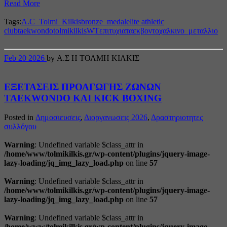
Read More
Tags:
A.C_Tolmi_Kilkis
bronze_medal
elite athletic
club
taekwondo
tolmikilkis
WT
επιτυχια
ταεκβοντο
χαλκινο_μεταλλιο
Feb
20
2026
by Α.Σ Η ΤΟΛΜΗ ΚΙΛΚΙΣ
ΕΞΕΤΑΣΕΙΣ ΠΡΟΑΓΩΓΗΣ ΖΩΝΩΝ
TAEKWONDO ΚΑΙ ΚΙCK BOXING
Posted in
Δημοσιευσεις
,
Διοργανωσεις 2026
,
Δραστηριοτητες
συλλόγου
Warning
: Undefined variable $class_attr in
/home/www/tolmikilkis.gr/wp-content/plugins/jquery-image-
lazy-loading/jq_img_lazy_load.php
on line
57
Warning
: Undefined variable $class_attr in
/home/www/tolmikilkis.gr/wp-content/plugins/jquery-image-
lazy-loading/jq_img_lazy_load.php
on line
57
Warning
: Undefined variable $class_attr in
/home/www/tolmikilkis.gr/wp-content/plugins/jquery-image-