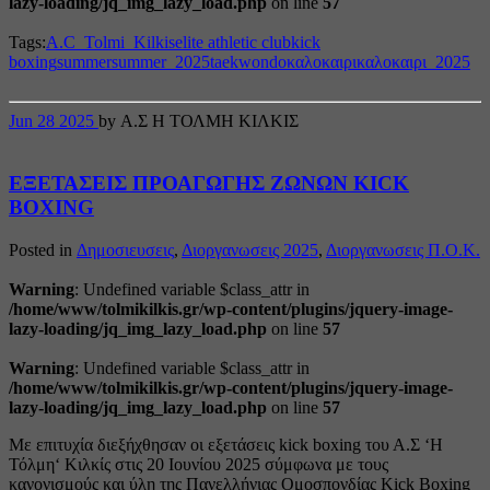
lazy-loading/jq_img_lazy_load.php
on line
57
Tags:
A.C_Tolmi_Kilkis
elite athletic club
kick
boxing
summer
summer_2025
taekwondo
καλοκαιρι
καλοκαιρι_2025
Jun
28
2025
by Α.Σ Η ΤΟΛΜΗ ΚΙΛΚΙΣ
ΕΞΕΤΑΣΕΙΣ ΠΡΟΑΓΩΓΗΣ ΖΩΝΩΝ KICK
BOXING
Posted in
Δημοσιευσεις
,
Διοργανωσεις 2025
,
Διοργανωσεις Π.Ο.Κ.
Warning
: Undefined variable $class_attr in
/home/www/tolmikilkis.gr/wp-content/plugins/jquery-image-
lazy-loading/jq_img_lazy_load.php
on line
57
Warning
: Undefined variable $class_attr in
/home/www/tolmikilkis.gr/wp-content/plugins/jquery-image-
lazy-loading/jq_img_lazy_load.php
on line
57
Με επιτυχία διεξήχθησαν οι εξετάσεις kick boxing του Α.Σ ‘Η
Τόλμη‘ Κιλκίς στις 20 Ιουνίου 2025 σύμφωνα με τους
κανονισμούς και ύλη της Πανελλήνιας Ομοσπονδίας Kick Boxing