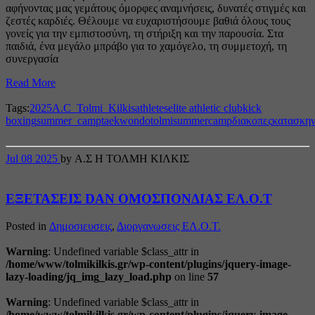
αφήνοντας μας γεμάτους όμορφες αναμνήσεις, δυνατές στιγμές και
ζεστές καρδιές. Θέλουμε να ευχαριστήσουμε βαθιά όλους τους
γονείς για την εμπιστοσύνη, τη στήριξη και την παρουσία. Στα
παιδιά, ένα μεγάλο μπράβο για το χαμόγελο, τη συμμετοχή, τη
συνεργασία
Read More
Tags:
2025
A.C_Tolmi_Kilkis
athletes
elite athletic club
kick
boxing
summer_camp
taekwondo
tolmisummercamp
διακοπες
κατασκη
Jul
08
2025
by Α.Σ Η ΤΟΛΜΗ ΚΙΛΚΙΣ
ΕΞΕΤΑΣΕΙΣ DAN ΟΜΟΣΠΟΝΔΙΑΣ ΕΛ.Ο.Τ
Posted in
Δημοσιευσεις
,
Διοργανωσεις ΕΛ.Ο.Τ.
Warning
: Undefined variable $class_attr in
/home/www/tolmikilkis.gr/wp-content/plugins/jquery-image-
lazy-loading/jq_img_lazy_load.php
on line
57
Warning
: Undefined variable $class_attr in
/home/www/tolmikilkis.gr/wp-content/plugins/jquery-image-