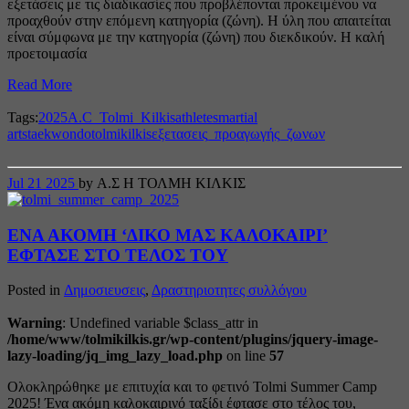
εξετάσεις με τις διαδικασίες που προβλέπονται προκειμένου να
προαχθούν στην επόμενη κατηγορία (ζώνη). Η ύλη που απαιτείται
είναι σύμφωνα με την κατηγορία (ζώνη) που διεκδικούν. Η καλή
προετοιμασία
Read More
Tags:
2025
A.C_Tolmi_Kilkis
athletes
martial
arts
taekwondo
tolmikilkis
εξετασεις_προαγωγής_ζωνων
Jul
21
2025
by Α.Σ Η ΤΟΛΜΗ ΚΙΛΚΙΣ
ΕΝΑ ΑΚΟΜΗ ‘ΔΙΚΟ ΜΑΣ ΚΑΛΟΚΑΙΡΙ’
ΕΦΤΑΣΕ ΣΤΟ ΤΕΛΟΣ ΤΟΥ
Posted in
Δημοσιευσεις
,
Δραστηριοτητες συλλόγου
Warning
: Undefined variable $class_attr in
/home/www/tolmikilkis.gr/wp-content/plugins/jquery-image-
lazy-loading/jq_img_lazy_load.php
on line
57
Ολοκληρώθηκε με επιτυχία και το φετινό Tolmi Summer Camp
2025! Ένα ακόμη καλοκαιρινό ταξίδι έφτασε στο τέλος του,