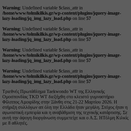
Warning
: Undefined variable $class_attr in
/home/www/tolmikilkis.gr/wp-content/plugins/jquery-image-
lazy-loading/jq_img_lazy_load.php
on line
57
Warning
: Undefined variable $class_attr in
/home/www/tolmikilkis.gr/wp-content/plugins/jquery-image-
lazy-loading/jq_img_lazy_load.php
on line
57
Warning
: Undefined variable $class_attr in
/home/www/tolmikilkis.gr/wp-content/plugins/jquery-image-
lazy-loading/jq_img_lazy_load.php
on line
57
Warning
: Undefined variable $class_attr in
/home/www/tolmikilkis.gr/wp-content/plugins/jquery-image-
lazy-loading/jq_img_lazy_load.php
on line
57
Τριεθνές Πρωτάθληµα Taekwondo WT της Ελληνικής
Οµοσπονδίας TKD WT διεξήχθη στο κλειστό γυµναστήριο
Φίλιππος Αµοιρίδης στην Ξάνθη στις 21-22 Μαρτίου 2026. Η
στήριξη συλλόγων απ όλη την Ελλάδα ήταν µεγάλη. Στόχος ήταν η
αγωνιστική εµπειρία και η αναβάθµιση της τεχνικής κατάρτισης. Σε
αυτή την άψογη διοργάνωση συµµετείχε και ο Α.Σ. ΗΤόλµη Κιλκίς
µε 8 αθλητές.