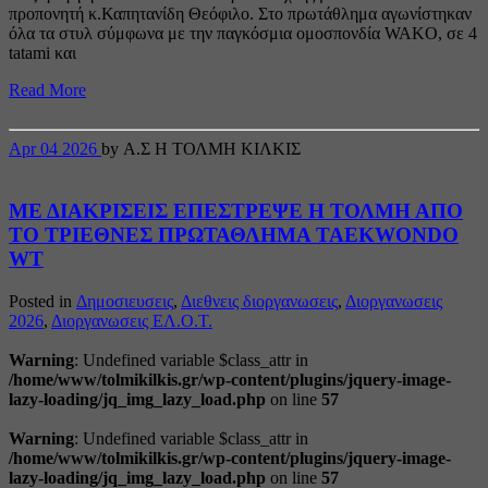
προπονητή κ.Καπητανίδη Θεόφιλο. Στο πρωτάθλημα αγωνίστηκαν
όλα τα στυλ σύμφωνα με την παγκόσμια ομοσπονδία WAKO, σε 4
tatami και
Read More
Apr
04
2026
by Α.Σ Η ΤΟΛΜΗ ΚΙΛΚΙΣ
ΜΕ ΔΙΑΚΡΙΣΕΙΣ ΕΠΕΣΤΡΕΨΕ Η ΤΟΛΜΗ ΑΠΟ
ΤΟ ΤΡΙΕΘΝΕΣ ΠΡΩΤΑΘΛΗΜΑ TAEKWONDO
WT
Posted in
Δημοσιευσεις
,
Διεθνεις διοργανωσεις
,
Διοργανωσεις
2026
,
Διοργανωσεις ΕΛ.Ο.Τ.
Warning
: Undefined variable $class_attr in
/home/www/tolmikilkis.gr/wp-content/plugins/jquery-image-
lazy-loading/jq_img_lazy_load.php
on line
57
Warning
: Undefined variable $class_attr in
/home/www/tolmikilkis.gr/wp-content/plugins/jquery-image-
lazy-loading/jq_img_lazy_load.php
on line
57