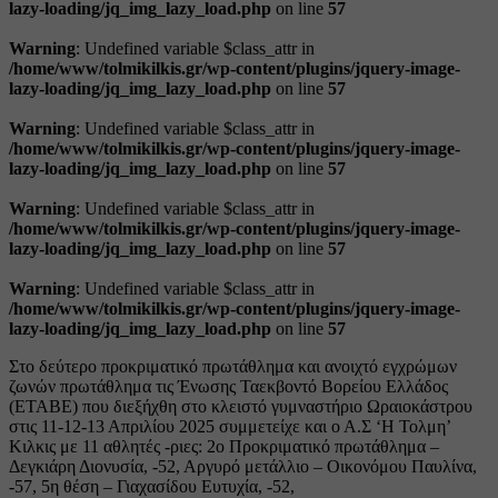
lazy-loading/jq_img_lazy_load.php
on line
57
Warning
: Undefined variable $class_attr in
/home/www/tolmikilkis.gr/wp-content/plugins/jquery-image-
lazy-loading/jq_img_lazy_load.php
on line
57
Warning
: Undefined variable $class_attr in
/home/www/tolmikilkis.gr/wp-content/plugins/jquery-image-
lazy-loading/jq_img_lazy_load.php
on line
57
Warning
: Undefined variable $class_attr in
/home/www/tolmikilkis.gr/wp-content/plugins/jquery-image-
lazy-loading/jq_img_lazy_load.php
on line
57
Warning
: Undefined variable $class_attr in
/home/www/tolmikilkis.gr/wp-content/plugins/jquery-image-
lazy-loading/jq_img_lazy_load.php
on line
57
Στο δεύτερο προκριματικό πρωτάθλημα και ανοιχτό εγχρώμων
ζωνών πρωτάθλημα τις Ένωσης Ταεκβοντό Βορείου Ελλάδος
(ΕΤΑΒΕ) που διεξήχθη στο κλειστό γυμναστήριο Ωραιοκάστρου
στις 11-12-13 Απριλίου 2025 συμμετείχε και ο Α.Σ ‘Η Τολμη’
Κιλκις με 11 αθλητές -ριες: 2ο Προκριματικό πρωτάθλημα –
Δεγκιάρη Διονυσία, -52, Αργυρό μετάλλιο – Οικονόμου Παυλίνα,
-57, 5η θέση – Γιαχασίδου Ευτυχία, -52,