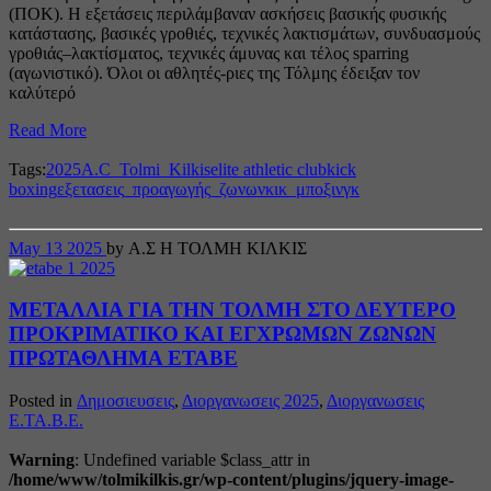
(ΠΟΚ). Η εξετάσεις περιλάμβαναν ασκήσεις βασικής φυσικής
κατάστασης, βασικές γροθιές, τεχνικές λακτισμάτων, συνδυασμούς
γροθιάς–λακτίσματος, τεχνικές άμυνας και τέλος sparring
(αγωνιστικό). Όλοι οι αθλητές-ριες της Τόλμης έδειξαν τον
καλύτερό
Read More
Tags:
2025
A.C_Tolmi_Kilkis
elite athletic club
kick
boxing
εξετασεις_προαγωγής_ζωνων
κικ_μποξινγκ
May
13
2025
by Α.Σ Η ΤΟΛΜΗ ΚΙΛΚΙΣ
ΜΕΤΑΛΛΙΑ ΓΙΑ ΤΗΝ ΤΟΛΜΗ ΣΤΟ ΔΕΥΤΕΡΟ
ΠΡΟΚΡΙΜΑΤΙΚΟ ΚΑΙ ΕΓΧΡΩΜΩΝ ΖΩΝΩΝ
ΠΡΩΤΑΘΛΗΜΑ ΕΤΑΒΕ
Posted in
Δημοσιευσεις
,
Διοργανωσεις 2025
,
Διοργανωσεις
Ε.ΤΑ.Β.Ε.
Warning
: Undefined variable $class_attr in
/home/www/tolmikilkis.gr/wp-content/plugins/jquery-image-