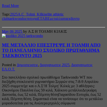
Read More
Tags:
2025
A.C_Tolmi_Kilkis
elite athletic
club
taekwondo
επιτυχια
ΕΤΑΒΕ
μεταλλια
ταεκβοντο
May
06
2025
by Α.Σ Η ΤΟΛΜΗ ΚΙΛΚΙΣ
ΜΕ ΜΕΤΑΛΛΙΟ ΕΠΕΣΤΡΕΨΕ Η ΤΟΛΜΗ ΑΠΟ
ΤΟ ΠΑΝΕΛΛΗΝΙΟ ΣΧΟΛΙΚΟ ΠΡΩΤΑΘΛΗΜΑ
ΤΑΕΚΒΟΝΤΟ 2025
Posted in
Δημοσιευσεις
,
Διοργανωσεις 2025
,
Διοργανωσεις
ΕΛ.Ο.Τ.
Στο πανελλήνιο σχολικό πρωτάθλημα Taekwondo WT που
διεξήχθη στοκλειστό γυμναστήριο Σερρών στις 7-8-9 Απριλίου
2025 συμμετείχε και ο Α.Σ‘Η Τολμη’ Κιλκίς με 3 αθλήτριες:
Οικονόμου Παυλίνα έως 59 κιλά, Χάλκινο μετάλλιοΔεγκιάρη
Διονυσία, έως 52 κιλά, Πέμπτη θέσηΓιαχασίδου Ευτυχία, έως 52
κιλά, Πέμπτη θέση. Σημαντικό είναι να τονίσουμε ότι το μετάλλιο
μοριοδοτείται για τις Ανώτερεςσχολές σύμφωνα