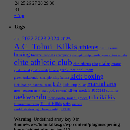
24
25
26
27
28
29
30
31
« Apr
Tags
2022
2023
2024
2025
2021
A.C_Tolmi_Kilkis
athletes
belt_exams
boxing
bronze_medals
champions
championship_north_greece_taekwondo
elite athletic club
etabe
elot
exams
elite_athletes
greek_national_team
gold_medal
gold_medals
Greece
kick boxing
greek_taekwondo_championship
kavala
martial arts
kids
kids_cup
kick_boxing_national_team
Kilkis
success
new_season
pok
silver_medals
summer
new_start
portugal
taekwondo
tolmikilkis
taekwondo_north_greece
Tolmi_Kilkis
wako
tolmisummercamp
winners
world_kickboxing_championship
ΕΤΑΒΕ
Warning
: Undefined array key 0 in
/home/www/tolmikilkis.gr/wp-content/plugins/opening-
hours/widget.php
on line
417