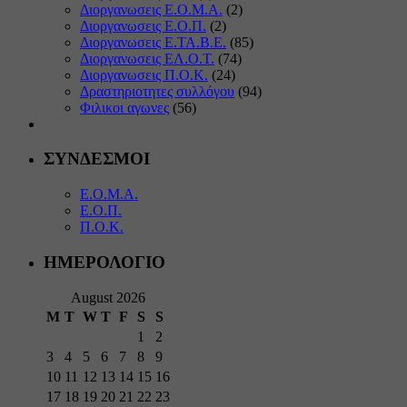
Διοργανωσεις Ε.Ο.Μ.Α.
(2)
Διοργανωσεις Ε.Ο.Π.
(2)
Διοργανωσεις Ε.ΤΑ.Β.Ε.
(85)
Διοργανωσεις ΕΛ.Ο.Τ.
(74)
Διοργανωσεις Π.Ο.Κ.
(24)
Δραστηριοτητες συλλόγου
(94)
Φιλικοι αγωνες
(56)
ΣΥΝΔΕΣΜΟΙ
Ε.Ο.Μ.Α.
Ε.Ο.Π.
Π.Ο.Κ.
ΗΜΕΡΟΛΟΓΙΟ
August 2026
M
T
W
T
F
S
S
1
2
3
4
5
6
7
8
9
10
11
12
13
14
15
16
17
18
19
20
21
22
23