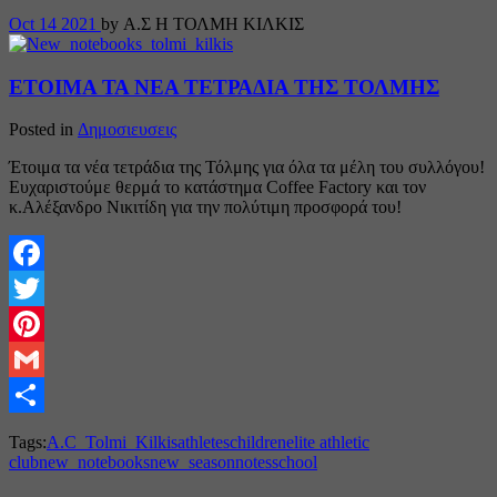
Oct
14
2021
by Α.Σ Η ΤΟΛΜΗ ΚΙΛΚΙΣ
ΕΤΟΙΜΑ ΤΑ ΝΕΑ ΤΕΤΡΑΔΙΑ ΤΗΣ ΤΟΛΜΗΣ
Posted in
Δημοσιευσεις
Έτοιμα τα νέα τετράδια της Τόλμης για όλα τα μέλη του συλλόγου!
Ευχαριστούμε θερμά το κατάστημα Coffee Factory και τον
κ.Αλέξανδρο Νικιτίδη για την πολύτιμη προσφορά του!
Facebook
Twitter
Pinterest
Gmail
Share
Tags:
A.C_Tolmi_Kilkis
athletes
children
elite athletic
club
new_notebooks
new_season
notes
school