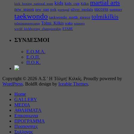
martial arts
kids
kids_cup
kick_boxing_national_team
Kilkis
success
new_season
pok
silver_medals
summer
new_start
portugal
taekwondo
tolmikilkis
taekwondo_north_greece
Tolmi_Kilkis
wako
tolmisummercamp
winners
world_kickboxing_championship
ΕΤΑΒΕ
ΣΥΝΔΕΣΜΟΙ
Ε.Ο.Μ.Α.
Ε.Ο.Π.
Π.Ο.Κ.
Copyright © 2026 Α.Σ ' Η Τόλμη' Κιλκίς. Proudly powered by
WordPress
. BoldR design by
Iceable Themes
.
Home
GALLERY
MEDIA
ΑΘΛΗΜΑΤΑ
Επικοινωνια
ΠΡΟΓΡΑΜΜΑ
Προπονητες
Συλλογος