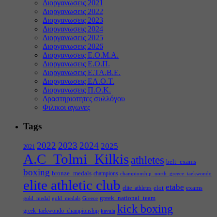
Διοργανωσεις 2021
Διοργανωσεις 2022
Διοργανωσεις 2023
Διοργανωσεις 2024
Διοργανωσεις 2025
Διοργανωσεις 2026
Διοργανωσεις Ε.Ο.Μ.Α.
Διοργανωσεις Ε.Ο.Π.
Διοργανωσεις Ε.ΤΑ.Β.Ε.
Διοργανωσεις ΕΛ.Ο.Τ.
Διοργανωσεις Π.Ο.Κ.
Δραστηριοτητες συλλόγου
Φιλικοι αγωνες
Tags
2022
2023
2024
2025
2021
A.C_Tolmi_Kilkis
athletes
belt_exams
boxing
bronze_medals
champions
championship_north_greece_taekwondo
elite athletic club
etabe
elot
exams
elite_athletes
greek_national_team
gold_medal
gold_medals
Greece
kick boxing
greek_taekwondo_championship
kavala