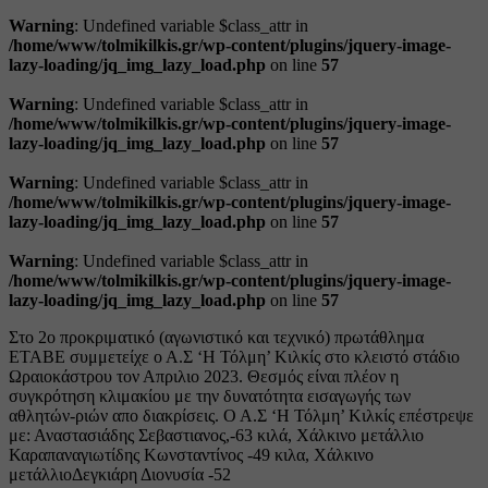
Warning
: Undefined variable $class_attr in
/home/www/tolmikilkis.gr/wp-content/plugins/jquery-image-
lazy-loading/jq_img_lazy_load.php
on line
57
Warning
: Undefined variable $class_attr in
/home/www/tolmikilkis.gr/wp-content/plugins/jquery-image-
lazy-loading/jq_img_lazy_load.php
on line
57
Warning
: Undefined variable $class_attr in
/home/www/tolmikilkis.gr/wp-content/plugins/jquery-image-
lazy-loading/jq_img_lazy_load.php
on line
57
Warning
: Undefined variable $class_attr in
/home/www/tolmikilkis.gr/wp-content/plugins/jquery-image-
lazy-loading/jq_img_lazy_load.php
on line
57
Στo 2ο προκριματικό (αγωνιστικό και τεχνικό) πρωτάθλημα
ΕΤΑΒΕ συμμετείχε ο Α.Σ ‘Η Τόλμη’ Κιλκίς στο κλειστό στάδιο
Ωραιοκάστρου τον Απριλιο 2023. Θεσμός είναι πλέον η
συγκρότηση κλιμακίου με την δυνατότητα εισαγωγής των
αθλητών-ριών απο διακρίσεις. Ο Α.Σ ‘H Τόλμη’ Κιλκίς επέστρεψε
με: Αναστασιάδης Σεβαστιανος,-63 κιλά, Χάλκινο μετάλλιο
Καραπαναγιωτίδης Kωνσταντίνος -49 κιλα, Χάλκινο
μετάλλιοΔεγκιάρη Διονυσία -52