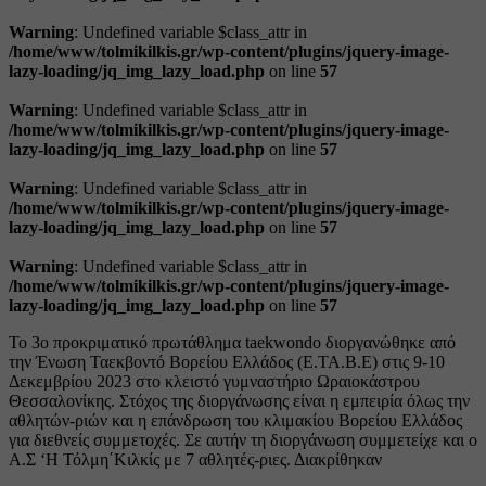
Warning
: Undefined variable $class_attr in
/home/www/tolmikilkis.gr/wp-content/plugins/jquery-image-
lazy-loading/jq_img_lazy_load.php
on line
57
Warning
: Undefined variable $class_attr in
/home/www/tolmikilkis.gr/wp-content/plugins/jquery-image-
lazy-loading/jq_img_lazy_load.php
on line
57
Warning
: Undefined variable $class_attr in
/home/www/tolmikilkis.gr/wp-content/plugins/jquery-image-
lazy-loading/jq_img_lazy_load.php
on line
57
Warning
: Undefined variable $class_attr in
/home/www/tolmikilkis.gr/wp-content/plugins/jquery-image-
lazy-loading/jq_img_lazy_load.php
on line
57
Το 3ο προκριματικό πρωτάθλημα taekwondo διοργανώθηκε από
την Ένωση Ταεκβοντό Βορείου Ελλάδος (Ε.ΤΑ.Β.Ε) στις 9-10
Δεκεμβρίου 2023 στο κλειστό γυμναστήριο Ωραιοκάστρου
Θεσσαλονίκης. Στόχος της διοργάνωσης είναι η εμπειρία όλως την
αθλητών-ριών και η επάνδρωση του κλιμακίου Βορείου Ελλάδος
για διεθνείς συμμετοχές. Σε αυτήν τη διοργάνωση συμμετείχε και ο
Α.Σ ‘Η Τόλμη΄Κιλκίς με 7 αθλητές-ριες. Διακρίθηκαν