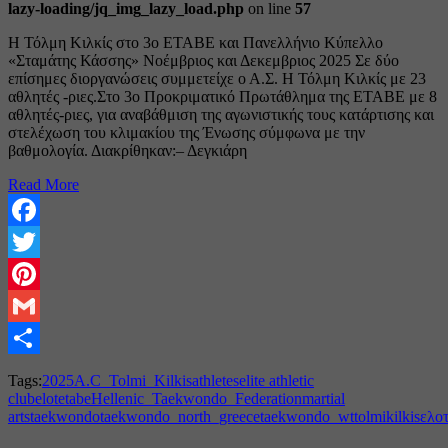
lazy-loading/jq_img_lazy_load.php
on line
57
Η Τόλμη Κιλκίς στο 3ο ΕΤΑΒΕ και Πανελλήνιο Κύπελλο
«Σταμάτης Κάσσης» Νοέμβριος και Δεκεμβριος 2025 Σε δύο
επίσημες διοργανώσεις συμμετείχε ο Α.Σ. Η Τόλμη Κιλκίς με 23
αθλητές -ριες.Στο 3ο Προκριματικό Πρωτάθλημα της ΕΤΑΒΕ με 8
αθλητές-ριες, για αναβάθμιση της αγωνιστικής τους κατάρτισης και
στελέχωση του κλιμακίου της Ένωσης σύμφωνα με την
βαθμολογία. Διακρίθηκαν:– Δεγκιάρη
Read More
Facebook
Twitter
Pinterest
Gmail
Share
Tags:
2025
A.C_Tolmi_Kilkis
athletes
elite athletic
club
elot
etabe
Hellenic_Taekwondo_Federation
martial
arts
taekwondo
taekwondo_north_greece
taekwondo_wt
tolmikilkis
ελο