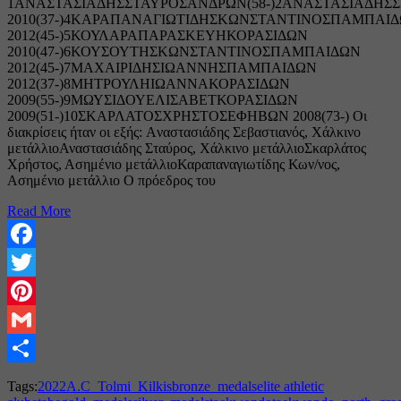
1ΑΝΑΣΤΑΣΙΑΔΗΣΣΤΑΥΡΟΣΑΝΔΡΩΝ(58-)2ΑΝΑΣΤΑΣΙΑΔΗΣΣ
2010(37-)4ΚΑΡΑΠΑΝΑΓΙΩΤΙΔΗΣΚΩΝΣΤΑΝΤΙΝΟΣΠΑΜΠΑΙ
2012(45-)5ΚΟΥΛΑΡΑΠΑΡΑΣΚΕΥΗΚΟΡΑΣΙΔΩΝ
2010(47-)6ΚΟΥΣΟΥΤΗΣΚΩΝΣΤΑΝΤΙΝΟΣΠΑΜΠΑΙΔΩΝ
2012(45-)7ΜΑΧΑΙΡΙΔΗΣΙΩΑΝΝΗΣΠΑΜΠΑΙΔΩΝ
2012(37-)8ΜΗΤΡΟΥΛΗΙΩΑΝΝΑΚΟΡΑΣΙΔΩΝ
2009(55-)9ΜΩΥΣΙΔΟΥΕΛΙΣΑΒΕΤΚΟΡΑΣΙΔΩΝ
2009(51-)10ΣΚΑΡΛΑΤΟΣΧΡΗΣΤΟΣΕΦΗΒΩΝ 2008(73-) Oι
διακρίσεις ήταν οι εξής: Aναστασιάδης Σεβαστιανός, Χάλκινο
μετάλλιοΑναστασιάδης Σταύρος, Χάλκινο μετάλλιοΣκαρλάτος
Χρήστος, Ασημένιο μετάλλιοΚαραπαναγιωτίδης Κων/νος,
Ασημένιο μετάλλιο Ο πρόεδρος του
Read More
Facebook
Twitter
Pinterest
Gmail
Share
Tags:
2022
A.C_Tolmi_Kilkis
bronze_medals
elite athletic