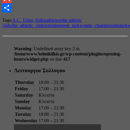
Gmail
Share
Tags:
A.C_Tolmi_Kilkis
athletes
elite athletic
club
elite_athletic_club
elot
etabe
greek_taekwondo_championship
taek
Warning
: Undefined array key 2 in
/home/www/tolmikilkis.gr/wp-content/plugins/opening-
hours/widget.php
on line
417
Λειτουργια Συλλογου
Thursday
18:00 – 21:30
Friday
17:00 – 21:30
Saturday
Κλειστα
Sunday
Κλειστα
Monday
17:00 – 21:30
Tuesday
18:00 – 21:30
Wednesday
17:00 – 21:30