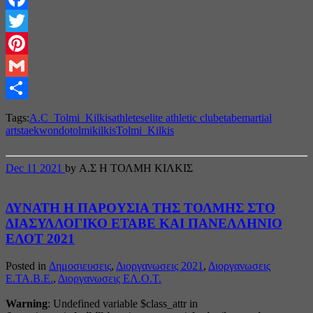
Facebook
Twitter
Pinterest
Gmail
Share
Tags:
A.C_Tolmi_Kilkis
athletes
elite athletic club
etabe
martial
arts
taekwondo
tolmikilkis
Tolmi_Kilkis
Dec
11
2021
by Α.Σ Η ΤΟΛΜΗ ΚΙΛΚΙΣ
ΔΥΝΑΤΗ Η ΠΑΡΟΥΣΙΑ ΤΗΣ ΤΟΛΜΗΣ ΣΤΟ
ΔΙΑΣΥΛΛΟΓΙΚΟ ΕΤΑΒΕ ΚΑΙ ΠΑΝΕΛΛΗΝΙΟ
ΕΛΟΤ 2021
Posted in
Δημοσιευσεις
,
Διοργανωσεις 2021
,
Διοργανωσεις
Ε.ΤΑ.Β.Ε.
,
Διοργανωσεις ΕΛ.Ο.Τ.
Warning
: Undefined variable $class_attr in