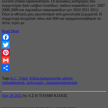
κλειστό στάδιο Ωραιοκάστρoυ. Οι ηλικιακές κατηγορίες που
συμμετείχαν ήταν εφήβων-νεανίδων, παίδων-κορασίδων γεν. 2007
2008 2009 και παμπαίδων-παγκορασίδων γεν 2010 2011 2012.
Όλοι οι αθλητές-ριες αγωνίστηκαν ανά χρονολογία ξεχωριστά. Η
συμμετοχή ανερχόταν πάνω από 800 και πραγματοποιήθηκαν σε
πέντε τερέν με
Read More
Facebook
Twitter
Pinterest
Gmail
Share
Tags:
A.C_Tolmi_Kilkis
champions
elite athletic
club
etabe
greek_taekwondo_championship
medals
Nov
20
2021
by Α.Σ Η ΤΟΛΜΗ ΚΙΛΚΙΣ