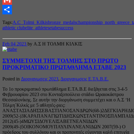
Gmail
Share
Tags:
A.C_Tolmi_Kilkis
bronze_medals
championship_north_greece_
athletic club
elite_athletes
etabe
success
Feb
04
2023
by Α.Σ Η ΤΟΛΜΗ ΚΙΛΚΙΣ
ΣΥΜΜΕΤΟΧΗ ΤΗΣ ΤΟΛΜΗΣ ΣΤΟ ΠΡΩΤΟ
ΠΡΟΚΡΙΜΑΤΙΚΟ ΠΡΩΤΑΘΛΗΜΑ ΕΤΑΒΕ 2023
Posted in
Διοργανωσεις 2023
,
Διοργανωσεις Ε.ΤΑ.Β.Ε.
Το 1ο προκριματικό πρωτάθλημα Ε.ΤΑ.Β.Ε διεξάγεται στις 3-4-5
Φεβρουαρίου 2023 στο Κονταξοπούλειο στάδιο Ωραιοκάστρου
Θεσσαλονίκης. Σε αυτήν την διοργάνωση συμμετέχει και ο Α.Σ ‘Η
Τόλμη΄Κιλκίς με 5 αθλητές-ριες:
ΑΝΑΣΤΑΣΙΑΔΗΣΣΕΒΑΣΤΙΑΝΟΣΑΝΔΡΩΝ(68-)2ΔΕΓΚΙΑΡΗΔ
2009(52-)3ΚΑΡΑΠΑΝΑΓΙΩΤΙΔΗΣΚΩΝΣΤΑΝΤΙΝΟΣΠΑΜΠΑΙ
2012(45-)4ΜΩΥΣΙΔΟΥΕΛΙΣΑΒΕΤΝΕΑΝΙΔΩΝ
2009(49-)5ΟΙΚΟΝΟΜΟΥΠΑΥΛΙΝΑΝΕΑΝΙΔΩΝ 2007(59-) O
πρόεδρος του συλλόγου και οι προπονητές εύχονται καλή επιτυχία