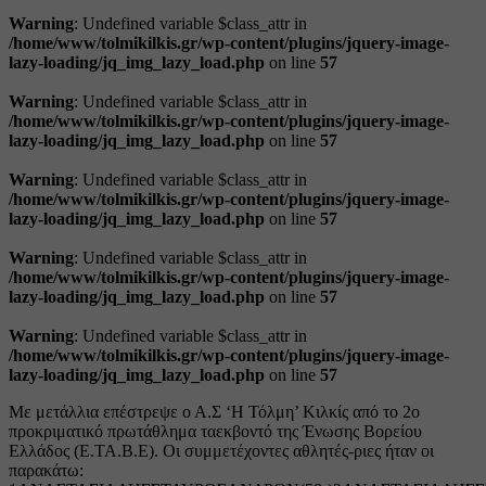
Warning
: Undefined variable $class_attr in
/home/www/tolmikilkis.gr/wp-content/plugins/jquery-image-
lazy-loading/jq_img_lazy_load.php
on line
57
Warning
: Undefined variable $class_attr in
/home/www/tolmikilkis.gr/wp-content/plugins/jquery-image-
lazy-loading/jq_img_lazy_load.php
on line
57
Warning
: Undefined variable $class_attr in
/home/www/tolmikilkis.gr/wp-content/plugins/jquery-image-
lazy-loading/jq_img_lazy_load.php
on line
57
Warning
: Undefined variable $class_attr in
/home/www/tolmikilkis.gr/wp-content/plugins/jquery-image-
lazy-loading/jq_img_lazy_load.php
on line
57
Warning
: Undefined variable $class_attr in
/home/www/tolmikilkis.gr/wp-content/plugins/jquery-image-
lazy-loading/jq_img_lazy_load.php
on line
57
Με μετάλλια επέστρεψε ο Α.Σ ‘Η Τόλμη’ Κιλκίς από το 2ο
προκριματικό πρωτάθλημα ταεκβοντό της Ένωσης Βορείου
Ελλάδος (Ε.ΤΑ.Β.Ε). Οι συμμετέχοντες αθλητές-ριες ήταν οι
παρακάτω: