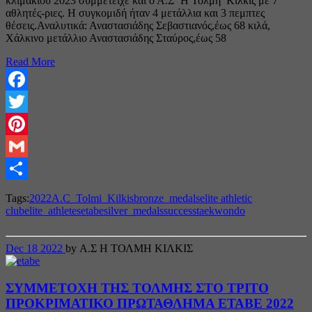
κλιμακίου 2023 συμμετείχε και ο Α.Σ ‘Η Τολμη’ Κιλκίς με 7
αθλητές-ριες. Η συγκομιδή ήταν 4 μετάλλια και 3 πεμπτες
θέσεις.Αναλυτικά: Αναστασιάδης Σεβαστιανός,έως 68 κιλά,
Χάλκινο μετάλλιο Αναστασιάδης Σταύρος,έως 58
Read More
Facebook
Twitter
Pinterest
Gmail
Share
Tags:
2022
A.C_Tolmi_Kilkis
bronze_medals
elite athletic
club
elite_athletes
etabe
silver_medals
success
taekwondo
Dec
18
2022
by Α.Σ Η ΤΟΛΜΗ ΚΙΛΚΙΣ
ΣΥΜΜΕΤΟΧΗ ΤΗΣ ΤΟΛΜΗΣ ΣΤΟ ΤΡΙΤΟ
ΠΡΟΚΡΙΜΑΤΙΚΟ ΠΡΩΤΑΘΛΗΜΑ ΕΤΑΒΕ 2022