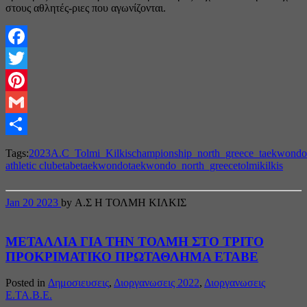
στους αθλητές-ριες που αγωνίζονται.
Facebook
Twitter
Pinterest
Gmail
Share
Tags:
2023
A.C_Tolmi_Kilkis
championship_north_greece_taekwondo
athletic club
etabe
taekwondo
taekwondo_north_greece
tolmikilkis
Jan
20
2023
by Α.Σ Η ΤΟΛΜΗ ΚΙΛΚΙΣ
ΜΕΤΑΛΛΙΑ ΓΙΑ ΤΗΝ ΤΟΛΜΗ ΣΤΟ ΤΡΙΤΟ
ΠΡΟΚΡΙΜΑΤΙΚΟ ΠΡΩΤΑΘΛΗΜΑ ΕΤΑΒΕ
Posted in
Δημοσιευσεις
,
Διοργανωσεις 2022
,
Διοργανωσεις
Ε.ΤΑ.Β.Ε.