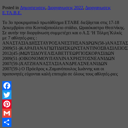
Posted in
Δημοσιευσεις
,
Διοργανωσεις 2022
,
Διοργανωσεις
Ε.ΤΑ.Β.Ε.
Το 3ο προκριματικό πρωτάθλημα ΕΤΑΒΕ διεξάγεται στις 17-18
Δεκεμβρίου στο Κονταξοπούλειο στάδιο, Ωραιόκαστρο Θεσ/νίκης.
Σε αυτήν την διοργάνωση συμμετέχει και ο Α.Σ ‘Η Τόλμη΄Κιλκίς
με 7 αθλητές-ριες :
ΑΝΑΣΤΑΣΙΑΔΗΣΣΤΑΥΡΟΣΑΝΕΣΤΗΣΑΝΔΡΩΝ(58-)ΑΝΑΣΤΑΣ
2009(51-)ΚΑΡΑΠΑΝΑΓΙΩΤΙΔΗΣΚΩΝΣΤΑΝΤΙΝΟΣΒΑΣΙΛΕΙ
2012(45-)ΜΩΥΣΙΔΟΥΕΛΙΣΑΒΕΤΓΕΩΡΓΙΟΣΚΟΡΑΣΙΔΩΝ
2009(51-)ΟΙΚΟΝΟΜΟΥΠΑΥΛΙΝΑΧΡΗΣΤΟΣΝΕΑΝΙΔΩΝ
2007(59-)ΧΑΤΖΗΑΝΑΣΤΑΣΙΑΑΝΔΡΕΑΣΝΕΑΝΙΔΩΝ
2007(59-) O Πρόεδρος κ.Ζαμανόπουλος Ιωάννης και οι
προπονητές εύχονται καλή επιτυχία σε όλους τους αθλητές-ριες
Facebook
Twitter
Pinterest
Gmail