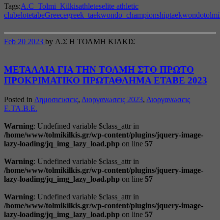
Share
Tags:
A.C_Tolmi_Kilkis
athletes
elite athletic
club
elot
etabe
Greece
greek_taekwondo_championship
taekwondo
tolmi
Feb
20
2023
by Α.Σ Η ΤΟΛΜΗ ΚΙΛΚΙΣ
ΜΕΤΑΛΛΙΑ ΓΙΑ ΤΗΝ ΤΟΛΜΗ ΣΤΟ ΠΡΩΤΟ
ΠΡΟΚΡΙΜΑΤΙΚΟ ΠΡΩΤΑΘΛΗΜΑ ΕΤΑΒΕ 2023
Posted in
Δημοσιευσεις
,
Διοργανωσεις 2023
,
Διοργανωσεις
Ε.ΤΑ.Β.Ε.
Warning
: Undefined variable $class_attr in
/home/www/tolmikilkis.gr/wp-content/plugins/jquery-image-
lazy-loading/jq_img_lazy_load.php
on line
57
Warning
: Undefined variable $class_attr in
/home/www/tolmikilkis.gr/wp-content/plugins/jquery-image-
lazy-loading/jq_img_lazy_load.php
on line
57
Warning
: Undefined variable $class_attr in
/home/www/tolmikilkis.gr/wp-content/plugins/jquery-image-
lazy-loading/jq_img_lazy_load.php
on line
57