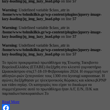
lazy-loading/jq_img_lazy_load.php
on line
57
Warning
: Undefined variable $class_attr in
/home/www/tolmikilkis.gr/wp-content/plugins/jquery-image-
lazy-loading/jq_img_lazy_load.php
on line
57
Warning
: Undefined variable $class_attr in
/home/www/tolmikilkis.gr/wp-content/plugins/jquery-image-
lazy-loading/jq_img_lazy_load.php
on line
57
Warning
: Undefined variable $class_attr in
/home/www/tolmikilkis.gr/wp-content/plugins/jquery-image-
lazy-loading/jq_img_lazy_load.php
on line
57
Το πρώτο προκριματικό πρωτάθλημα της Ένωσης Ταεκβοντο
ΒορείουΕλλάδος (ΕΤΑΒΕ) διεξήχθη στο κλειστό γυμναστήριο
Ωραιοκάστρου στις17-18-19 Φεβρουαρίου 2024. Η συμμετοχή των
αθλητών-ριών ξεπερνούσε τους 1300 στο kyorugi καιpoomsae. Η
αγώνες διεξήχθησαν με ηλεκτρονικούς θώρακες και κάσκεςKPNP
και video replay. Οι κατηγορίες που είχαν το δικαίωμα να
συμμετέχουνσε αυτό το πρωτάθλημα ήταν Α/Γ, Ε/Ν, Π/Κ και
παμπαιδων/πανκορασιδων.Το
Read More