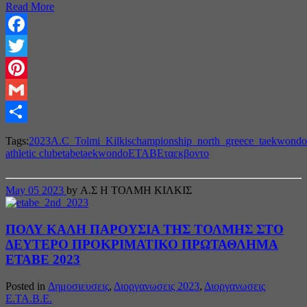
Read More
Facebook
Twitter
Pinterest
Gmail
Share
Tags:
2023
A.C_Tolmi_Kilkis
championship_north_greece_taekwondo
athletic club
etabe
taekwondo
ΕΤΑΒΕ
ταεκβοντο
May
05
2023
by Α.Σ Η ΤΟΛΜΗ ΚΙΛΚΙΣ
ΠΟΛΥ ΚΑΛΗ ΠΑΡΟΥΣΙΑ ΤΗΣ ΤΟΛΜΗΣ ΣΤΟ
ΔΕΥΤΕΡΟ ΠΡΟΚΡΙΜΑΤΙΚΟ ΠΡΩΤΑΘΛΗΜΑ
ΕΤΑΒΕ 2023
Posted in
Δημοσιευσεις
,
Διοργανωσεις 2023
,
Διοργανωσεις
Ε.ΤΑ.Β.Ε.