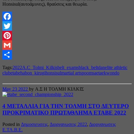
Honsisul(αυτοάμυνες), θραύσεις και θεωρία.
Facebook
Twitter
Pinterest
Gmail
Share
Tags:
2022
A.C_Tolmi_Kilkis
belt_exams
black_belt
dan
elite athletic
club
etabe
habon_kirugi
honsisul
martial arts
poomsae
taekwondo
May
23
2022
by Α.Σ Η ΤΟΛΜΗ ΚΙΛΚΙΣ
4 ΜΕΤΑΛΛΙΑ ΓΙΑ ΤΗΝ ΤΟΛΜΗ ΣΤΟ ΔΕΥΤΕΡΟ
ΠΡΟΚΡΙΜΑΤΙΚΟ ΠΡΩΤΑΘΛΗΜΑ ΕΤΑΒΕ 2022
Posted in
Δημοσιευσεις
,
Διοργανωσεις 2022
,
Διοργανωσεις
Ε.ΤΑ.Β.Ε.