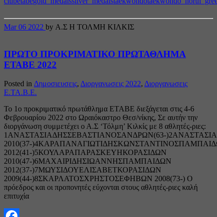
club
etabe
gold_medals
silver_medals
taekwondo
taekwondo_north_gre
Mar
06
2022
by Α.Σ Η ΤΟΛΜΗ ΚΙΛΚΙΣ
ΠΡΩΤΟ ΠΡΟΚΡΙΜΑΤΙΚΟ ΠΡΩΤΑΘΛΗΜΑ
ΕΤΑΒΕ 2022
Posted in
Δημοσιευσεις
,
Διοργανωσεις 2022
,
Διοργανωσεις
Ε.ΤΑ.Β.Ε.
Το 1ο προκριματικό πρωτάθλημα ΕΤΑΒΕ διεξάγεται στις 4-6
Φεβρουαρίου 2022 στο Ωραιόκαστρο Θεσ/νίκης, Σε αυτήν την
διοργάνωση συμμετέχει ο Α.Σ ‘Τόλμη’ Κιλκίς με 8 αθλητές-ριες:
1ΑΝΑΣΤΑΣΙΑΔΗΣΣΕΒΑΣΤΙΑΝΟΣΑΝΔΡΩΝ(63-)2ΑΝΑΣΤΑΣΙΑ
2010(37-)4ΚΑΡΑΠΑΝΑΓΙΩΤΙΔΗΣΚΩΝΣΤΑΝΤΙΝΟΣΠΑΜΠΑΙ
2012(41-)5ΚΟΥΛΑΡΑΠΑΡΑΣΚΕΥΗΚΟΡΑΣΙΔΩΝ
2010(47-)6ΜΑΧΑΙΡΙΔΗΣΙΩΑΝΝΗΣΠΑΜΠΑΙΔΩΝ
2012(37-)7ΜΩΥΣΙΔΟΥΕΛΙΣΑΒΕΤΚΟΡΑΣΙΔΩΝ
2009(44-)8ΣΚΑΡΛΑΤΟΣΧΡΗΣΤΟΣΕΦΗΒΩΝ 2008(73-) Ο
πρόεδρος και οι προπονητές εύχονται στους αθλητές-ριες καλή
επιτυχία