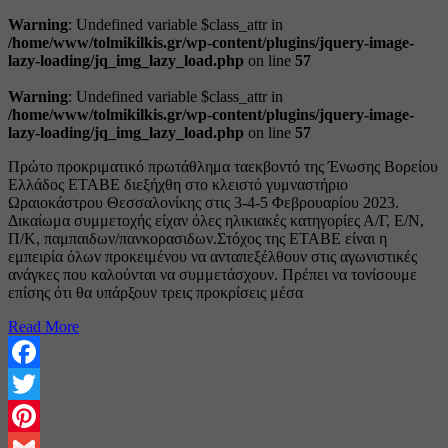
Warning
: Undefined variable $class_attr in
/home/www/tolmikilkis.gr/wp-content/plugins/jquery-image-
lazy-loading/jq_img_lazy_load.php
on line
57
Warning
: Undefined variable $class_attr in
/home/www/tolmikilkis.gr/wp-content/plugins/jquery-image-
lazy-loading/jq_img_lazy_load.php
on line
57
Πρώτο προκριματικό πρωτάθλημα ταεκβοντό της Ένωσης Βορείου
Ελλάδος ΕΤΑΒΕ διεξήχθη στο κλειστό γυμναστήριο
Ωραιοκάστρου Θεσσαλονίκης στις 3-4-5 Φεβρουαρίου 2023.
Δικαίωμα συμμετοχής είχαν όλες ηλικιακές κατηγορίες Α/Γ, Ε/Ν,
Π/Κ, παμπαιδων/πανκορασιδων.Στόχος της ΕΤΑΒΕ είναι η
εμπειρία όλων προκειμένου να ανταπεξέλθουν στις αγωνιστικές
ανάγκες που καλούνται να συμμετάσχουν. Πρέπει να τονίσουμε
επίσης ότι θα υπάρξουν τρεις προκρίσεις μέσα
Read More
Facebook
Twitter
Pinterest