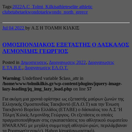
Share
Tags:
2022
A.C_Tolmi_Kilkis
athletes
elite athletic
club
etabe
taekwondo
taekwondo_north_greece
Jul
04
2022
by Α.Σ Η ΤΟΛΜΗ ΚΙΛΚΙΣ
ΟΜΟΣΠΟΝΔΙΑΚΟΣ ΕΞΕΤΑΣΤΗΣ Ο ΔΑΣΚΑΛΟΣ
ΛΕΜΟΝΙΔΗΣ ΓΕΩΡΓΙΟΣ
Posted in
Δημοσιευσεις
,
Διοργανωσεις 2022
,
Διοργανωσεις
Ε.ΤΑ.Β.Ε.
,
Διοργανωσεις ΕΛ.Ο.Τ.
Warning
: Undefined variable $class_attr in
/home/www/tolmikilkis.gr/wp-content/plugins/jquery-image-
lazy-loading/jq_img_lazy_load.php
on line
57
Για ακόμη μια χρονιά ορίστηκε ως εξεταστής μαύρων ζωνών της
Ελληνικής Ομοσπονδίας Ταεκβοντό (ΕΛ.Ο.Τ) και την Ένωση
Ταεκβοντό Βορείου Ελλάδος (ΕΤΑΒΕ) ο δάσκαλος του Α.Σ ‘Η
Τόλμη΄Κιλκίς Λεμονίδης Γεώργιος. Οι εξετάσεις οι οποίες
πραγματοποιήθηκαν στις εγκαταστάσεις του αθλητικού σωματείου
HWARANG με μεγάλη συμμετοχή αθλητών-ριών, περιλάμβαναν
τα Poomsae(τεχνικές), Habon kirugi(αγωνιστικό),