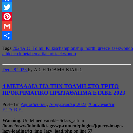
Facebook
Twitter
Pinterest
Gmail
Share
Tags:
2024
A.C_Tolmi_Kilkis
championship_north_greece_taekwondo
athletic club
etabe
martial arts
taekwondo
Dec
28
2023
by Α.Σ Η ΤΟΛΜΗ ΚΙΛΚΙΣ
4 ΜΕΤΑΛΛΙΑ ΓΙΑ ΤΗΝ ΤΟΛΜΗ ΣΤΟ ΤΡΙΤΟ
ΠΡΟΚΡΙΜΑΤΙΚΟ ΠΡΩΤΑΘΛΗΜΑ ΕΤΑΒΕ 2023
Posted in
Δημοσιευσεις
,
Διοργανωσεις 2023
,
Διοργανωσεις
Ε.ΤΑ.Β.Ε.
Warning
: Undefined variable $class_attr in
/home/www/tolmikilkis.gr/wp-content/plugins/jquery-image-
lazy-loading/jq_img_lazy_load.php
on line
57