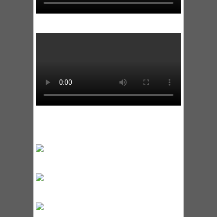
WARNING
: UNDEFINED VARIABLE
$IRW_NEW_WINDOW IN
/HOME/WWW/TOLMIKILKIS.GR/WP-
CONTENT/PLUGINS/DK-NEW-MEDIAS-
IMAGE-ROTATOR-WIDGET/DKIRW.PHP
ON LINE
130
WARNING
: UNDEFINED ARRAY KEY 2 IN
/HOME/WWW/TOLMIKILKIS.GR/WP-