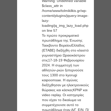
Warning
: Undefined variable
$class_attr in
/home/www/tolmikilkis.gr/wp-
content/plugins/jquery-image-
lazy-
loading/jq_img_lazy_load.php
on line
57
Το πρώτο προκριματικό
πρωτάθλημα της Ένωσης
Ταεκβοντο ΒορείουΕλλάδος
(ΕΤΑΒΕ) διεξήχθη στο κλειστό
γυμναστήριο Ωραιοκάστρου
στις17-18-19 Φεβρουαρίου
2024. Η συμμετοχή των
αθλητών-ριών ξεπερνούσε
τους 1300 στο kyorugi
καιpoomsae. Η αγώνες
διεξήχθησαν με ηλεκτρονικούς
θώρακες και κάσκεςKPNP και
video replay. Οι κατηγορίες
που είχαν το δικαίωμα να
συμμετέχουνσε αυτό το
πρωτάθλημα ήταν Α/Γ, Ε/Ν, Π/