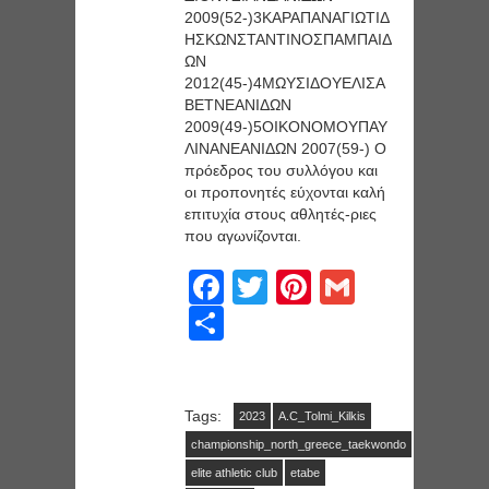
2009(52-)3ΚΑΡΑΠΑΝΑΓΙΩΤΙΔ
ΗΣΚΩΝΣΤΑΝΤΙΝΟΣΠΑΜΠΑΙΔ
ΩΝ
2012(45-)4ΜΩΥΣΙΔΟΥΕΛΙΣΑ
ΒΕΤΝΕΑΝΙΔΩΝ
2009(49-)5ΟΙΚΟΝΟΜΟΥΠΑΥ
ΛΙΝΑΝΕΑΝΙΔΩΝ 2007(59-) O
πρόεδρος του συλλόγου και
οι προπονητές εύχονται καλή
επιτυχία στους αθλητές-ριες
που αγωνίζονται.
F
T
Pi
G
a
wi
nt
m
S
c
tt
er
ail
h
e
er
e
ar
b
st
Tags:
e
2023
A.C_Tolmi_Kilkis
championship_north_greece_taekwondo
o
elite athletic club
etabe