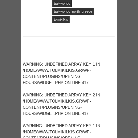
o
taekwondo
k
taekwondo_north_greece
tolmikilkis
WARNING
: UNDEFINED ARRAY KEY 1 IN
/HOME/WWW/TOLMIKILKIS.GR/WP-
CONTENT/PLUGINS/OPENING-
HOURS/WIDGET.PHP
ON LINE
417
WARNING
: UNDEFINED ARRAY KEY 2 IN
/HOME/WWW/TOLMIKILKIS.GR/WP-
CONTENT/PLUGINS/OPENING-
HOURS/WIDGET.PHP
ON LINE
417
WARNING
: UNDEFINED ARRAY KEY 1 IN
/HOME/WWW/TOLMIKILKIS.GR/WP-