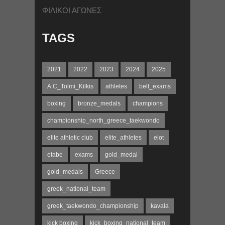
ΦΙΛΙΚΟΙ ΑΓΩΝΕΣ
TAGS
2021
2022
2023
2024
2025
A.C_Tolmi_Kilkis
athletes
belt_exams
boxing
bronze_medals
champions
championship_north_greece_taekwondo
elite athletic club
elite_athletes
elot
etabe
exams
gold_medal
gold_medals
Greece
greek_national_team
greek_taekwondo_championship
kavala
kick boxing
kick_boxing_national_team