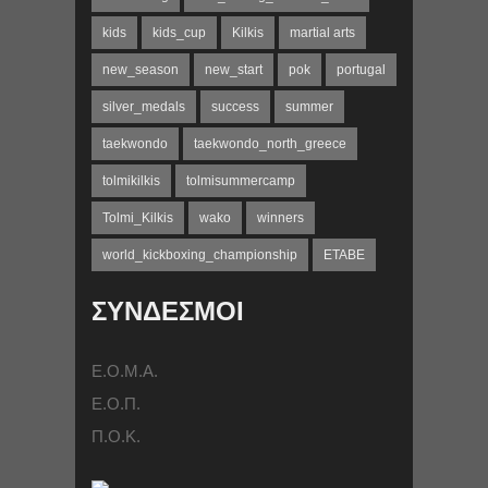
kids
kids_cup
Kilkis
martial arts
new_season
new_start
pok
portugal
silver_medals
success
summer
taekwondo
taekwondo_north_greece
tolmikilkis
tolmisummercamp
Tolmi_Kilkis
wako
winners
world_kickboxing_championship
ΕΤΑΒΕ
ΣΥΝΔΕΣΜΟΙ
Ε.Ο.Μ.Α.
Ε.Ο.Π.
Π.Ο.Κ.