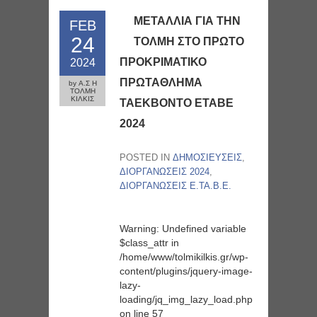
ΜΕΤΑΛΛΙΑ ΓΙΑ ΤΗΝ
FEB
24
ΤΟΛΜΗ ΣΤΟ ΠΡΩΤΟ
ΠΡΟΚΡΙΜΑΤΙΚΟ
2024
ΠΡΩΤΑΘΛΗΜΑ
by Α.Σ Η
ΤΟΛΜΗ
ΚΙΛΚΙΣ
ΤΑΕΚΒΟΝΤΟ ΕΤΑΒΕ
2024
POSTED IN
ΔΗΜΟΣΙΕΥΣΕΙΣ
,
ΔΙΟΡΓΑΝΩΣΕΙΣ 2024
,
ΔΙΟΡΓΑΝΩΣΕΙΣ Ε.ΤΑ.Β.Ε.
Warning
: Undefined variable
$class_attr in
/home/www/tolmikilkis.gr/wp-
content/plugins/jquery-image-
lazy-
loading/jq_img_lazy_load.php
on line
57