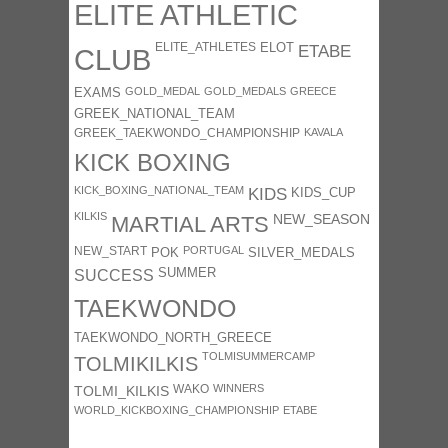
ELITE ATHLETIC
ELITE_ATHLETES
ELOT
ETABE
CLUB
GOLD_MEDAL
GOLD_MEDALS
GREECE
EXAMS
GREEK_NATIONAL_TEAM
GREEK_TAEKWONDO_CHAMPIONSHIP
KAVALA
KICK BOXING
KICK_BOXING_NATIONAL_TEAM
KIDS
KIDS_CUP
KILKIS
NEW_SEASON
MARTIAL ARTS
NEW_START
PORTUGAL
POK
SILVER_MEDALS
SUMMER
SUCCESS
TAEKWONDO
TAEKWONDO_NORTH_GREECE
TOLMISUMMERCAMP
TOLMIKILKIS
WAKO
WINNERS
TOLMI_KILKIS
WORLD_KICKBOXING_CHAMPIONSHIP
ΕΤΑΒΕ