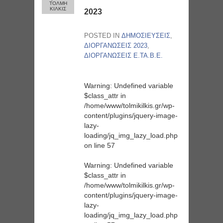
ΤΟΛΜΗ
ΚΙΛΚΙΣ
2023
POSTED IN
ΔΗΜΟΣΙΕΥΣΕΙΣ
,
ΔΙΟΡΓΑΝΩΣΕΙΣ 2023
,
ΔΙΟΡΓΑΝΩΣΕΙΣ Ε.ΤΑ.Β.Ε.
Warning
: Undefined variable
$class_attr in
/home/www/tolmikilkis.gr/wp-
content/plugins/jquery-image-
lazy-
loading/jq_img_lazy_load.php
on line
57
Warning
: Undefined variable
$class_attr in
/home/www/tolmikilkis.gr/wp-
content/plugins/jquery-image-
lazy-
loading/jq_img_lazy_load.php