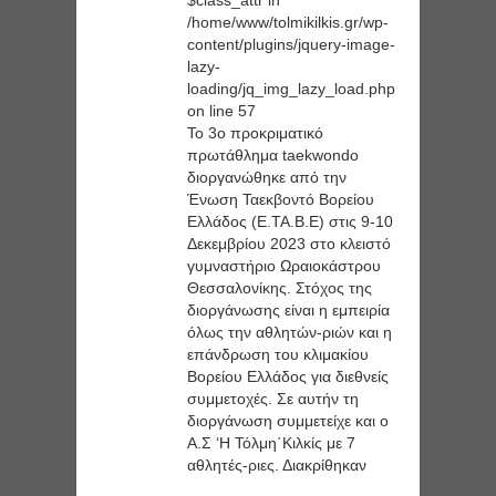
/home/www/tolmikilkis.gr/wp-
content/plugins/jquery-image-
lazy-
loading/jq_img_lazy_load.php
on line
57
Το 3ο προκριματικό
πρωτάθλημα taekwondo
διοργανώθηκε από την
Ένωση Ταεκβοντό Βορείου
Ελλάδος (Ε.ΤΑ.Β.Ε) στις 9-10
Δεκεμβρίου 2023 στο κλειστό
γυμναστήριο Ωραιοκάστρου
Θεσσαλονίκης. Στόχος της
διοργάνωσης είναι η εμπειρία
όλως την αθλητών-ριών και η
επάνδρωση του κλιμακίου
Βορείου Ελλάδος για διεθνείς
συμμετοχές. Σε αυτήν τη
διοργάνωση συμμετείχε και ο
Α.Σ ‘Η Τόλμη΄Κιλκίς με 7
αθλητές-ριες. Διακρίθηκαν