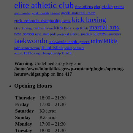
elite athletic club
etabe
elot
exams
elite_athletes
greek_national_team
gold_medal
gold_medals
Greece
kick boxing
greek_taekwondo_championship
kavala
martial arts
kids
kids_cup
kick_boxing_national_team
Kilkis
success
new_season
pok
silver_medals
summer
new_start
portugal
taekwondo
tolmikilkis
taekwondo_north_greece
Tolmi_Kilkis
wako
tolmisummercamp
winners
world_kickboxing_championship
ΕΤΑΒΕ
Warning
: Undefined array key 2 in
/home/www/tolmikilkis.gr/wp-content/plugins/opening-
hours/widget.php
on line
417
Opening Hours
Thursday
18:00 – 21:30
Friday
17:00 – 21:30
Saturday
Κλειστα
Sunday
Κλειστα
Monday
17:00 – 21:30
Tuesday
18:00 – 21:30