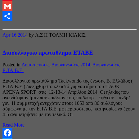
Pinterest
Gmail
Share
Apr
16
2014
by Α.Σ Η ΤΟΛΜΗ ΚΙΛΚΙΣ
Διασυλλογικο πρωταθλημα ΕΤΑΒΕ
Posted in
Δημοσιευσεις
,
Διοργανωσεις 2014
,
Διοργανωσεις
Ε.ΤΑ.Β.Ε.
Διασυλλογικό πρωτάθλημα Taekwondo της ένωσης Β. Ελλάδος (
Ε.ΤΑ.Β.Ε.) διεξήχθη στο κλειστό γυμναστήριο του ΠΑΟΚ
ΑΡΕΝΑ SPORT στις 12-13-14 Απριλίου 2014. Οι ηλικίες που
αγωνίστηκαν ήταν παν.παιδ/παν.κορ, παιδ/κορ – εφ/νεαν – ανδρ/
γυν. Η συμμετοχή ανερχόταν στους 1053 από 86 συλλόγους
σύμφωνα με την Ε.ΤΑ.Β.Ε. με περισσότερες κατηγορίες να έχουν
4-5 αναμετρήσεις με τον τελικό. Οι
Read More