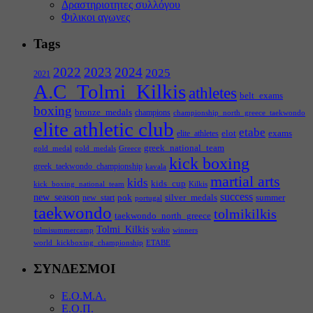
Δραστηριοτητες συλλόγου
Φιλικοι αγωνες
Tags
2022
2023
2024
2025
2021
A.C_Tolmi_Kilkis
athletes
belt_exams
boxing
bronze_medals
champions
championship_north_greece_taekwondo
elite athletic club
etabe
elot
exams
elite_athletes
greek_national_team
gold_medal
gold_medals
Greece
kick boxing
greek_taekwondo_championship
kavala
martial arts
kids
kids_cup
kick_boxing_national_team
Kilkis
success
new_season
pok
silver_medals
summer
new_start
portugal
taekwondo
tolmikilkis
taekwondo_north_greece
Tolmi_Kilkis
wako
tolmisummercamp
winners
world_kickboxing_championship
ΕΤΑΒΕ
ΣΥΝΔΕΣΜΟΙ
Ε.Ο.Μ.Α.
Ε.Ο.Π.