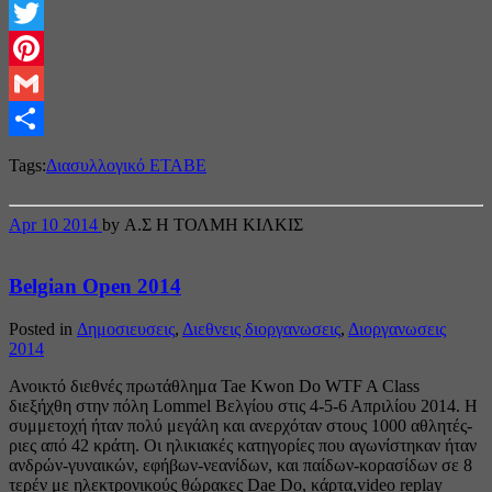
Facebook
Twitter
Pinterest
Gmail
Share
Tags:
Διασυλλογικό ΕΤΑΒΕ
Apr
10
2014
by Α.Σ Η ΤΟΛΜΗ ΚΙΛΚΙΣ
Belgian Open 2014
Posted in
Δημοσιευσεις
,
Διεθνεις διοργανωσεις
,
Διοργανωσεις
2014
Ανοικτό διεθνές πρωτάθλημα Tae Kwon Do WTF A Class
διεξήχθη στην πόλη Lommel Βελγίου στις 4-5-6 Απριλίου 2014. Η
συμμετοχή ήταν πολύ μεγάλη και ανερχόταν στους 1000 αθλητές-
ριες από 42 κράτη. Οι ηλικιακές κατηγορίες που αγωνίστηκαν ήταν
ανδρών-γυναικών, εφήβων-νεανίδων, και παίδων-κορασίδων σε 8
τερέν με ηλεκτρονικούς θώρακες Dae Do, κάρτα,video replay