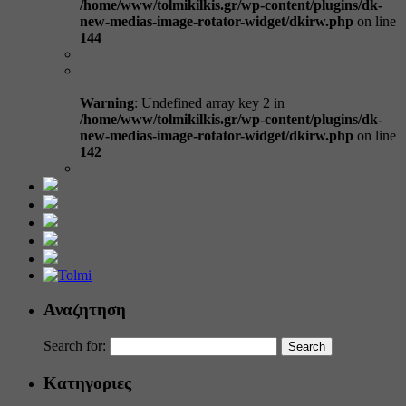
/home/www/tolmikilkis.gr/wp-content/plugins/dk-
new-medias-image-rotator-widget/dkirw.php
on line
144
Warning
: Undefined array key 2 in
/home/www/tolmikilkis.gr/wp-content/plugins/dk-
new-medias-image-rotator-widget/dkirw.php
on line
142
Αναζητηση
Search for:
Κατηγοριες