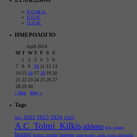
Ε.Ο.Μ.Α.
Ε.Ο.Π.
Π.Ο.Κ.
ΗΜΕΡΟΛΟΓΙΟ
April 2014
M
T
W
T
F
S
S
1
2
3
4
5
6
7
8
9
10
11
12
13
14
15
16
17
18
19
20
21
22
23
24
25
26
27
28
29
30
« Mar
May »
Tags
2022
2023
2024
2025
2021
A.C_Tolmi_Kilkis
athletes
belt_exams
boxing
bronze_medals
champions
championship_north_greece_taekwondo