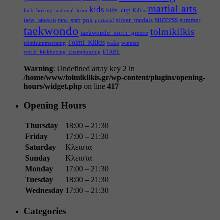
martial arts
kids
kids_cup
kick_boxing_national_team
Kilkis
success
new_season
pok
silver_medals
summer
new_start
portugal
taekwondo
tolmikilkis
taekwondo_north_greece
Tolmi_Kilkis
wako
tolmisummercamp
winners
world_kickboxing_championship
ΕΤΑΒΕ
Warning
: Undefined array key 2 in
/home/www/tolmikilkis.gr/wp-content/plugins/opening-
hours/widget.php
on line
417
Opening Hours
Thursday
18:00 – 21:30
Friday
17:00 – 21:30
Saturday
Κλειστα
Sunday
Κλειστα
Monday
17:00 – 21:30
Tuesday
18:00 – 21:30
Wednesday
17:00 – 21:30
Categories