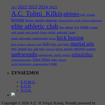
2022
2023
2024
2025
2021
A.C_Tolmi_Kilkis
athletes
belt_exams
boxing
bronze_medals
champions
championship_north_greece_taekwondo
elite athletic club
etabe
elot
exams
elite_athletes
greek_national_team
gold_medal
gold_medals
Greece
kick boxing
greek_taekwondo_championship
kavala
martial arts
kids
kids_cup
kick_boxing_national_team
Kilkis
success
new_season
pok
silver_medals
summer
new_start
portugal
taekwondo
tolmikilkis
taekwondo_north_greece
Tolmi_Kilkis
wako
tolmisummercamp
winners
world_kickboxing_championship
ΕΤΑΒΕ
ΣΥΝΔΕΣΜΟΙ
Ε.Ο.Μ.Α.
Ε.Ο.Π.
Π.Ο.Κ.
Copyright © 2026 Α.Σ ' Η Τόλμη' Κιλκίς. Proudly powered by