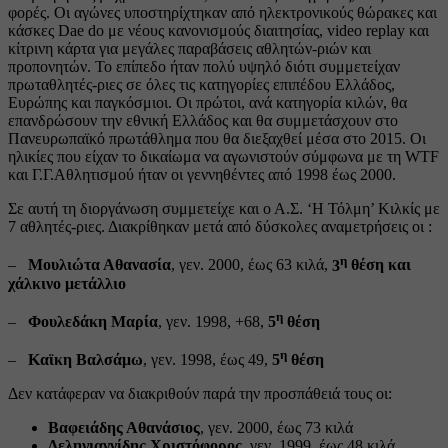
φορές. Οι αγώνες υποστηρίχτηκαν από ηλεκτρονικούς θώρακες και
κάσκες Dae do με νέους κανονισμούς διαιτησίας, video replay και
κίτρινη κάρτα για μεγάλες παραβάσεις αθλητών-ριών και
προπονητών. Το επίπεδο ήταν πολύ υψηλό διότι συμμετείχαν
πρωταθλητές-ριες σε όλες τις κατηγορίες επιπέδου Ελλάδος,
Ευρώπης και παγκόσμιοι. Οι πρώτοι, ανά κατηγορία κιλών, θα
επανδρώσουν την εθνική Ελλάδος και θα συμμετάσχουν στο
Πανευρωπαϊκό πρωτάθλημα που θα διεξαχθεί μέσα στο 2015. Οι
ηλικίες που είχαν το δικαίωμα να αγωνιστούν σύμφωνα με τη WTF
και Γ.Γ.Αθλητισμού ήταν οι γεννηθέντες από 1998 έως 2000.
Σε αυτή τη διοργάνωση συμμετείχε και ο Α.Σ. ‘Η Τόλμη’ Κιλκίς με
7 αθλητές-ριες. Διακρίθηκαν μετά από δύσκολες αναμετρήσεις οι :
η
–
Μουλιώτα Αθανασία
, γεν. 2000, έως 63 κιλά,
3
θέση και
χάλκινο μετάλλιο
η
–
Φουλεδάκη Μαρία
, γεν. 1998, +68,
5
θέση
η
–
Καϊκη Βαλσάμω
, γεν. 1998, έως 49,
5
θέση
Δεν κατάφεραν να διακριθούν παρά την προσπάθειά τους οι:
Βαφειάδης Αθανάσιος
, γεν. 2000, έως 73 κιλά
Δεληγιαννίδης Χριστόφορος
, γεν. 1999, έως 48 κιλά