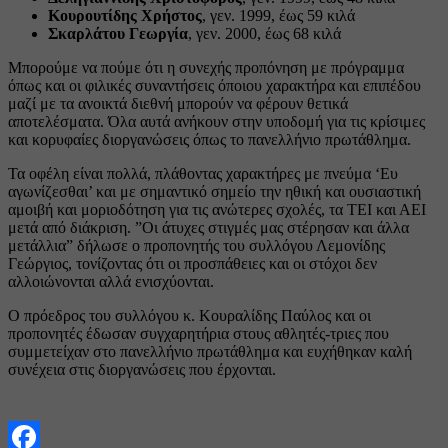
Κουρουτίδης Χρήστος
, γεν. 1999, έως 59 κιλά
Σκαρλάτου Γεωργία
, γεν. 2000, έως 68 κιλά
Μπορούμε να πούμε ότι η συνεχής προπόνηση με πρόγραμμα
όπως και οι φιλικές συναντήσεις όποιου χαρακτήρα και επιπέδου
μαζί με τα ανοικτά διεθνή μπορούν να φέρουν θετικά
αποτελέσματα. Όλα αυτά ανήκουν στην υποδομή για τις κρίσιμες
και κορυφαίες διοργανώσεις όπως το πανελλήνιο πρωτάθλημα.
Τα οφέλη είναι πολλά, πλάθοντας χαρακτήρες με πνεύμα ‘Ευ
αγωνίζεσθαι’ και με σημαντικό σημείο την ηθική και ουσιαστική
αμοιβή και μοριοδότηση για τις ανώτερες σχολές, τα ΤΕΙ και ΑΕΙ
μετά από διάκριση. ”Οι άτυχες στιγμές μας στέρησαν και άλλα
μετάλλια” δήλωσε ο προπονητής του συλλόγου Λεμονίδης
Γεώργιος, τονίζοντας ότι οι προσπάθειες και οι στόχοι δεν
αλλοιώνονται αλλά ενισχύονται.
Ο πρόεδρος του συλλόγου κ. Κουραλίδης Παύλος και οι
προπονητές έδωσαν συγχαρητήρια στους αθλητές-τριες που
συμμετείχαν στο πανελλήνιο πρωτάθλημα και ευχήθηκαν καλή
συνέχεια στις διοργανώσεις που έρχονται.