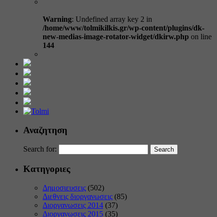
Warning
: Undefined array key 2 in
/home/www/tolmikilkis.gr/wp-content/plugins/dk-
new-medias-image-rotator-widget/dkirw.php
on line
144
Αναζητηση
Search for:
Κατηγοριες
Δημοσιευσεις
(502)
Διεθνεις διοργανωσεις
(85)
Διοργανωσεις 2014
(37)
Διοργανωσεις 2015
(35)