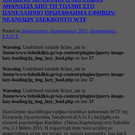
ΑΘΑΝΑΣΙΑ ΑΠΟ ΤΗ ΤΟΛΜΗ ΣΤΟ
ΠΑΝΕΛΛΗΝΙΟ ΠΡΩΤΑΘΛΗΜΑ ΕΦΗΒΩΝ/
ΝΕΑΝΙΔΩΝ ΤΑΕΚΒΟΝΤΟ WTF
Posted in
Δημοσιευσεις
,
Διοργανωσεις 2015
,
Διοργανωσεις
ΕΛ.Ο.Τ.
Warning
: Undefined variable $class_attr in
/home/www/tolmikilkis.gr/wp-content/plugins/jquery-image-
lazy-loading/jq_img_lazy_load.php
on line
57
Warning
: Undefined variable $class_attr in
/home/www/tolmikilkis.gr/wp-content/plugins/jquery-image-
lazy-loading/jq_img_lazy_load.php
on line
57
Warning
: Undefined variable $class_attr in
/home/www/tolmikilkis.gr/wp-content/plugins/jquery-image-
lazy-loading/jq_img_lazy_load.php
on line
57
Πανελλήνιο πρωτάθλημα εφήβων/νεανίδων taekwondo WTF της
Ελληνικής Ομοσπονδίας Ταεκβοντό (ΕΛ.Ο.Τ.) διεξήχθη στο
κλειστό γυμναστήριο Κανήθου (Τάσος Καμπούρης) στη Χαλκίδα
στις 2-3 Μαϊου 2015. Η συμμετοχή ήταν πολύ μεγάλη με
αναμετρήσεις μέχρι τον τελικό, σε πολλές κατηγορίες, έως και 6