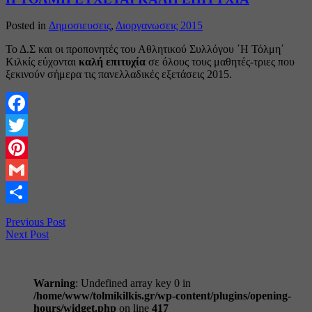
Posted in
Δημοσιευσεις
,
Διοργανωσεις 2015
Το Δ.Σ και οι προπονητές του Αθλητικού Συλλόγου ΄Η Τόλμη΄
Κιλκίς εύχονται
καλή επιτυχία
σε όλους τους μαθητές-τριες που
ξεκινούν σήμερα τις πανελλαδικές εξετάσεις 2015.
Facebook
Twitter
Pinterest
Gmail
Share
Previous Post
Next Post
Warning
: Undefined array key 0 in
/home/www/tolmikilkis.gr/wp-content/plugins/opening-
hours/widget.php
on line
417