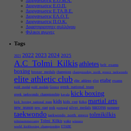
Διοργανωσεις Ε.Ο.Μ.Α.
Διοργανωσεις Ε.Ο.Π.
Διοργανωσεις Ε.ΤΑ.Β.Ε.
Διοργανωσεις ΕΛ.Ο.Τ.
Διοργανωσεις Π.Ο.Κ.
Δραστηριοτητες συλλόγου
Φιλικοι αγωνες
Tags
2022
2023
2024
2025
2021
A.C_Tolmi_Kilkis
athletes
belt_exams
boxing
bronze_medals
champions
championship_north_greece_taekwondo
elite athletic club
etabe
elot
exams
elite_athletes
greek_national_team
gold_medal
gold_medals
Greece
kick boxing
greek_taekwondo_championship
kavala
martial arts
kids
kids_cup
kick_boxing_national_team
Kilkis
success
new_season
pok
silver_medals
summer
new_start
portugal
taekwondo
tolmikilkis
taekwondo_north_greece
Tolmi_Kilkis
wako
tolmisummercamp
winners
world_kickboxing_championship
ΕΤΑΒΕ