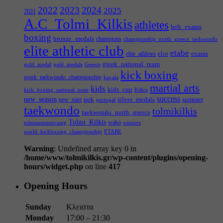
2022
2023
2024
2025
2021
A.C_Tolmi_Kilkis
athletes
belt_exams
boxing
bronze_medals
champions
championship_north_greece_taekwondo
elite athletic club
etabe
elot
exams
elite_athletes
greek_national_team
gold_medal
gold_medals
Greece
kick boxing
greek_taekwondo_championship
kavala
martial arts
kids
kids_cup
kick_boxing_national_team
Kilkis
success
new_season
pok
silver_medals
summer
new_start
portugal
taekwondo
tolmikilkis
taekwondo_north_greece
Tolmi_Kilkis
wako
tolmisummercamp
winners
world_kickboxing_championship
ΕΤΑΒΕ
Warning
: Undefined array key 0 in
/home/www/tolmikilkis.gr/wp-content/plugins/opening-
hours/widget.php
on line
417
Opening Hours
Sunday
Κλειστα
Monday
17:00 – 21:30