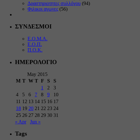
Δραστηριοτητες συλλόγου
(94)
Φιλικοι αγωνες
(56)
ΣΥΝΔΕΣΜΟΙ
Ε.Ο.Μ.Α.
Ε.Ο.Π.
Π.Ο.Κ.
ΗΜΕΡΟΛΟΓΙΟ
May 2015
M
T
W
T
F
S
S
1
2
3
4
5
6
7
8
9
10
11
12
13
14
15
16
17
18
19
20
21
22
23
24
25
26
27
28
29
30
31
« Apr
Jun »
Tags