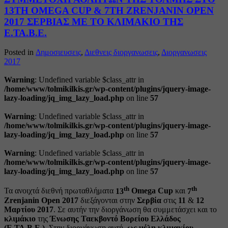
13TH OMEGA CUP & 7TH ZRENJANIN OPEN
2017 ΣΕΡΒΙΑΣ ΜΕ ΤΟ ΚΛΙΜΑΚΙΟ ΤΗΣ
Ε.ΤΑ.Β.Ε.
Posted in
Δημοσιευσεις
,
Διεθνεις διοργανωσεις
,
Διοργανωσεις
2017
Warning
: Undefined variable $class_attr in
/home/www/tolmikilkis.gr/wp-content/plugins/jquery-image-
lazy-loading/jq_img_lazy_load.php
on line
57
Warning
: Undefined variable $class_attr in
/home/www/tolmikilkis.gr/wp-content/plugins/jquery-image-
lazy-loading/jq_img_lazy_load.php
on line
57
Warning
: Undefined variable $class_attr in
/home/www/tolmikilkis.gr/wp-content/plugins/jquery-image-
lazy-loading/jq_img_lazy_load.php
on line
57
th
th
Τα ανοιχτά δ
ιεθνή πρωταθλήματα
13
Omega Cup
και
7
Zrenjanin Open
2017
διεξάγονται στην
Σερβία
στις
11
&
12
Μαρτίου 2017
. Σε αυτήν την διοργάνωση θα συμμετάσχει και το
κλιμάκιο
της
Ένωσης Ταεκβοντό Βορείου Ελλάδος
(Ε.ΤΑ.Β.Ε.).
Στην διοργάνωση αυτή,
ως μέλη κλιμακίου