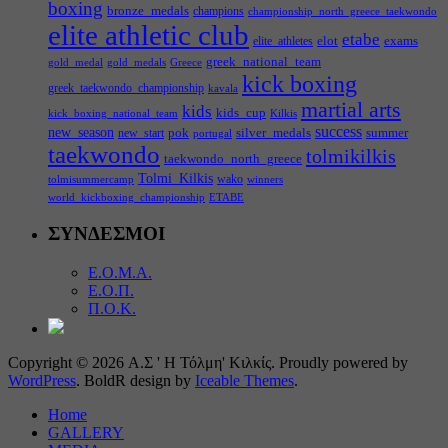
boxing
bronze_medals
champions
championship_north_greece_taekwondo
elite athletic club
etabe
elot
exams
elite_athletes
greek_national_team
gold_medal
gold_medals
Greece
kick boxing
greek_taekwondo_championship
kavala
martial arts
kids
kids_cup
kick_boxing_national_team
Kilkis
success
new_season
pok
silver_medals
summer
new_start
portugal
taekwondo
tolmikilkis
taekwondo_north_greece
Tolmi_Kilkis
wako
tolmisummercamp
winners
world_kickboxing_championship
ΕΤΑΒΕ
ΣΥΝΔΕΣΜΟΙ
Ε.Ο.Μ.Α.
Ε.Ο.Π.
Π.Ο.Κ.
Copyright © 2026 Α.Σ ' Η Τόλμη' Κιλκίς. Proudly powered by
WordPress
. BoldR design by
Iceable Themes
.
Home
GALLERY