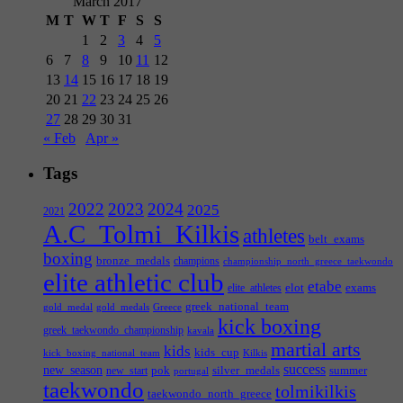
March 2017
M
T
W
T
F
S
S
1
2
3
4
5
6
7
8
9
10
11
12
13
14
15
16
17
18
19
20
21
22
23
24
25
26
27
28
29
30
31
« Feb
Apr »
Tags
2022
2023
2024
2025
2021
A.C_Tolmi_Kilkis
athletes
belt_exams
boxing
bronze_medals
champions
championship_north_greece_taekwondo
elite athletic club
etabe
elot
exams
elite_athletes
greek_national_team
gold_medal
gold_medals
Greece
kick boxing
greek_taekwondo_championship
kavala
martial arts
kids
kids_cup
kick_boxing_national_team
Kilkis
success
new_season
pok
silver_medals
summer
new_start
portugal
taekwondo
tolmikilkis
taekwondo_north_greece