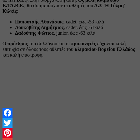
Ε.ΤΑ.Β.Ε.
, θα συμμετάσχουν οι αθλητές του
Α.Σ ‘Η Τόλμη’
Κιλκίς:
Παπουτσής Αθανάσιος
, cadet, έως -53 κιλά
Λουκοβίτης Δημήτριος
, cadet, έως -61κιλά
Δαδούπης Φώτιος
, junior, έως -63 κιλά
Ο
πρόεδρος
του συλλόγου και οι
προπονητές
εύχονται καλή
επιτυχία σε όλους τους αθλητές του
κλιμακίου Βορείου Ελλάδος
και καλή επιστροφή.
Facebook
Twitter