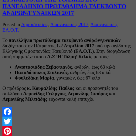
ΠΑΝΕΛΛΗΝΙΟ ΠΡΩΤΑΘΛΗΜΑ ΤΑΕΚΒΟΝΤΟ
ΑΝΔΡΩΝ/ΓΥΝΑΙΚΩΝ 2017
Posted in
Δημοσιευσεις
,
Διοργανωσεις 2017
,
Διοργανωσεις
ΕΛ.Ο.Τ.
Το
πανελλήνιο πρωτάθλημα ταεκβοντό ανδρών/γυναικών
διεξάγεται στην Πάτρα στις
1-2 Απριλίου 2017
υπό την αιγίδα της
Ελληνικής Ομοσπονδίας Ταεκβοντό
(ΕΛ.Ο.Τ.)
. Στην διοργάνωση
αυτή συμμετέχει και ο
Α.Σ ‘Η Τόλμη’ Κιλκίς
με τους:
Αναστασιάδης Σεβαστιανός
, ανδρών, έως 63 κιλά
Παπαδόπουλος Στυλιανός
, ανδρών, έως 68 κιλά
Φουλεδάκη Μαρία
, γυναικών, έως 67 κιλά
Ο πρόεδρος
κ. Κουραλίδης Παύλος
και οι προπονητές του
συλλόγου
Λεμονίδης Γεώργιος
,
Λεμονίδης Σταύρος
και
Λεμονίδης Μιλτιάδης
εύχονται καλή επιτυχία.
Facebook
Twitter