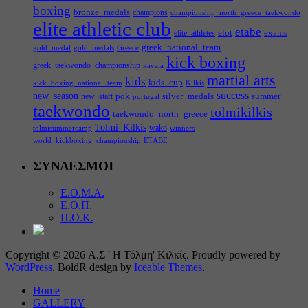
boxing
bronze_medals
champions
championship_north_greece_taekwondo
elite athletic club
etabe
elot
exams
elite_athletes
greek_national_team
gold_medal
gold_medals
Greece
kick boxing
greek_taekwondo_championship
kavala
martial arts
kids
kids_cup
kick_boxing_national_team
Kilkis
success
new_season
pok
silver_medals
summer
new_start
portugal
taekwondo
tolmikilkis
taekwondo_north_greece
Tolmi_Kilkis
wako
tolmisummercamp
winners
world_kickboxing_championship
ΕΤΑΒΕ
ΣΥΝΔΕΣΜΟΙ
Ε.Ο.Μ.Α.
Ε.Ο.Π.
Π.Ο.Κ.
Copyright © 2026 Α.Σ ' Η Τόλμη' Κιλκίς. Proudly powered by
WordPress
. BoldR design by
Iceable Themes
.
Home
GALLERY