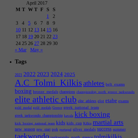
April 2017
M
T
W
T
F
S
S
1
2
3
4
5
6
7
8
9
10
11
12
13
14
15
16
17
18
19
20
21
22
23
24
25
26
27
28
29
30
« Mar
May »
Tags
2022
2023
2024
2025
2021
A.C_Tolmi_Kilkis
athletes
belt_exams
boxing
bronze_medals
champions
championship_north_greece_taekwondo
elite athletic club
etabe
elot
exams
elite_athletes
greek_national_team
gold_medal
gold_medals
Greece
kick boxing
greek_taekwondo_championship
kavala
martial arts
kids
kids_cup
kick_boxing_national_team
Kilkis
success
new_season
pok
silver_medals
summer
new_start
portugal
taekwondo
tolmikilkis
taekwondo_north_greece