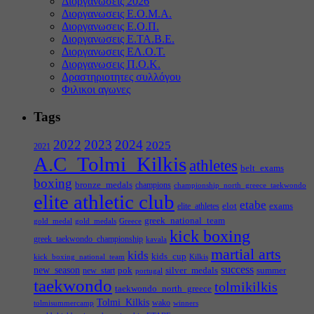
Διοργανωσεις 2026
Διοργανωσεις Ε.Ο.Μ.Α.
Διοργανωσεις Ε.Ο.Π.
Διοργανωσεις Ε.ΤΑ.Β.Ε.
Διοργανωσεις ΕΛ.Ο.Τ.
Διοργανωσεις Π.Ο.Κ.
Δραστηριοτητες συλλόγου
Φιλικοι αγωνες
Tags
2022
2023
2024
2025
2021
A.C_Tolmi_Kilkis
athletes
belt_exams
boxing
bronze_medals
champions
championship_north_greece_taekwondo
elite athletic club
etabe
elot
exams
elite_athletes
greek_national_team
gold_medal
gold_medals
Greece
kick boxing
greek_taekwondo_championship
kavala
martial arts
kids
kids_cup
kick_boxing_national_team
Kilkis
success
new_season
pok
silver_medals
summer
new_start
portugal
taekwondo
tolmikilkis
taekwondo_north_greece
Tolmi_Kilkis
wako
tolmisummercamp
winners