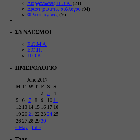
Διοργανωσεις Π.Ο.Κ.
(24)
Δραστηριοτητες συλλόγου
(94)
Φιλικοι αγωνες
(56)
ΣΥΝΔΕΣΜΟΙ
Ε.Ο.Μ.Α.
Ε.Ο.Π.
Π.Ο.Κ.
ΗΜΕΡΟΛΟΓΙΟ
June 2017
M
T
W
T
F
S
S
1
2
3
4
5
6
7
8
9
10
11
12
13
14
15
16
17
18
19
20
21
22
23
24
25
26
27
28
29
30
« May
Jul »
Tags