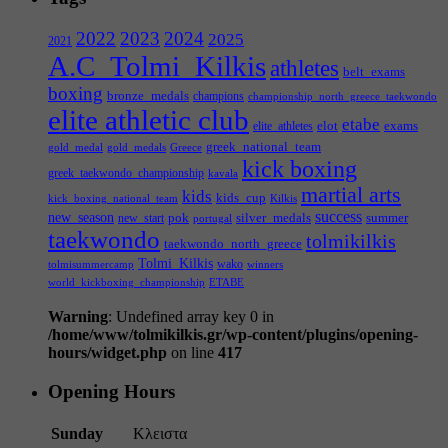
2022
2023
2024
2025
2021
A.C_Tolmi_Kilkis
athletes
belt_exams
boxing
bronze_medals
champions
championship_north_greece_taekwondo
elite athletic club
etabe
elot
exams
elite_athletes
greek_national_team
gold_medal
gold_medals
Greece
kick boxing
greek_taekwondo_championship
kavala
martial arts
kids
kids_cup
kick_boxing_national_team
Kilkis
success
new_season
pok
silver_medals
summer
new_start
portugal
taekwondo
tolmikilkis
taekwondo_north_greece
Tolmi_Kilkis
wako
tolmisummercamp
winners
world_kickboxing_championship
ΕΤΑΒΕ
Warning
: Undefined array key 0 in
/home/www/tolmikilkis.gr/wp-content/plugins/opening-
hours/widget.php
on line
417
Opening Hours
Sunday
Κλειστα