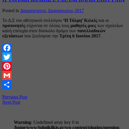
Posted in
Δημοσιευσεις
,
Διοργανωσεις 2017
Το Δ.Σ του αθλητικού συλλόγου
‘Η Τόλμη’ Κιλκίς
και οι
προπονητές
εύχονται σε όλους τους
μαθητές-ριες
των σχολείων
καλή επιτυχία στον δύσκολο δρόμο των
πανελλαδικών
εξετάσεων
που ξεκίνησαν την
Τρίτη
6 Ιουνίου 2017
.
Facebook
Twitter
Pinterest
Gmail
Share
Previous Post
Next Post
Warning
: Undefined array key 0 in
/home/www/tolmikilkis.gr/wp-content/plugins/opening-