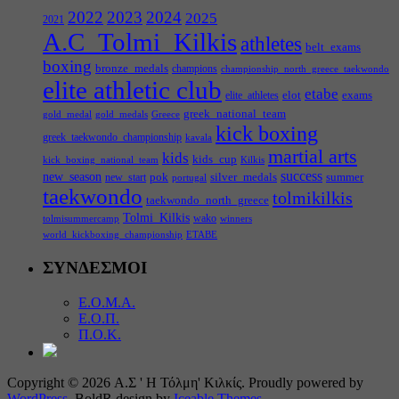
2022
2023
2024
2025
2021
A.C_Tolmi_Kilkis
athletes
belt_exams
boxing
bronze_medals
champions
championship_north_greece_taekwondo
elite athletic club
etabe
elot
exams
elite_athletes
greek_national_team
gold_medal
gold_medals
Greece
kick boxing
greek_taekwondo_championship
kavala
martial arts
kids
kids_cup
kick_boxing_national_team
Kilkis
success
new_season
pok
silver_medals
summer
new_start
portugal
taekwondo
tolmikilkis
taekwondo_north_greece
Tolmi_Kilkis
wako
tolmisummercamp
winners
world_kickboxing_championship
ΕΤΑΒΕ
ΣΥΝΔΕΣΜΟΙ
Ε.Ο.Μ.Α.
Ε.Ο.Π.
Π.Ο.Κ.
Copyright © 2026 Α.Σ ' Η Τόλμη' Κιλκίς. Proudly powered by
WordPress
. BoldR design by
Iceable Themes
.