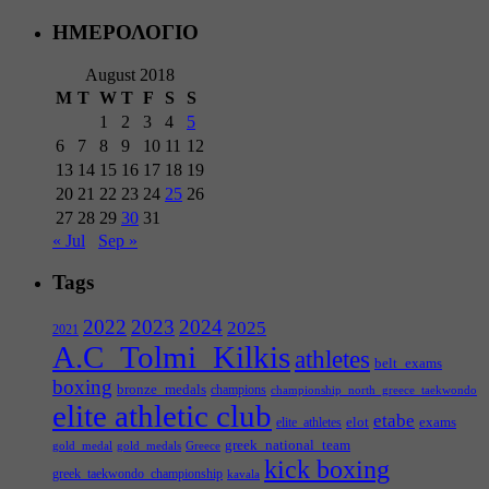
ΗΜΕΡΟΛΟΓΙΟ
August 2018
M
T
W
T
F
S
S
1
2
3
4
5
6
7
8
9
10
11
12
13
14
15
16
17
18
19
20
21
22
23
24
25
26
27
28
29
30
31
« Jul
Sep »
Tags
2022
2023
2024
2025
2021
A.C_Tolmi_Kilkis
athletes
belt_exams
boxing
bronze_medals
champions
championship_north_greece_taekwondo
elite athletic club
etabe
elot
exams
elite_athletes
greek_national_team
gold_medal
gold_medals
Greece
kick boxing
greek_taekwondo_championship
kavala