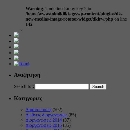
Warning
: Undefined array key 2 in
/home/www/tolmikilkis.gr/wp-content/plugins/dk-
new-medias-image-rotator-widget/dkirw.php
on line
142
Αναζητηση
Search for:
Κατηγοριες
Δημοσιευσεις
(502)
Διεθνεις διοργανωσεις
(85)
Διοργανωσεις 2014
(37)
Διοργανωσεις 2015
(35)