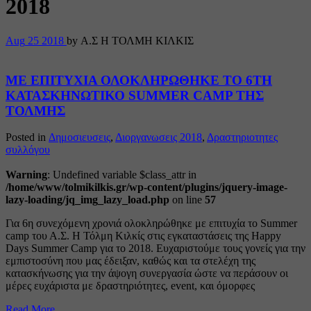
2018
Aug
25
2018
by Α.Σ Η ΤΟΛΜΗ ΚΙΛΚΙΣ
ΜΕ ΕΠΙΤΥΧΙΑ ΟΛΟΚΛΗΡΩΘΗΚΕ ΤΟ 6TH
ΚΑΤΑΣΚΗΝΩΤΙΚΟ SUMMER CAMP ΤΗΣ
ΤΟΛΜΗΣ
Posted in
Δημοσιευσεις
,
Διοργανωσεις 2018
,
Δραστηριοτητες
συλλόγου
Warning
: Undefined variable $class_attr in
/home/www/tolmikilkis.gr/wp-content/plugins/jquery-image-
lazy-loading/jq_img_lazy_load.php
on line
57
Για 6η συνεχόμενη χρονιά ολοκληρώθηκε με επιτυχία το Summer
camp του Α.Σ. Η Τόλμη Κιλκίς στις εγκαταστάσεις της Happy
Days Summer Camp για το 2018. Ευχαριστούμε τους γονείς για την
εμπιστοσύνη που μας έδειξαν, καθώς και τα στελέχη της
κατασκήνωσης για την άψογη συνεργασία ώστε να περάσουν οι
μέρες ευχάριστα με δραστηριότητες, event, και όμορφες
Read More