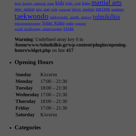
martial arts
kids
kids_cup
kick_boxing_national_team
Kilkis
success
new_season
pok
silver_medals
summer
new_start
portugal
taekwondo
tolmikilkis
taekwondo_north_greece
Tolmi_Kilkis
wako
tolmisummercamp
winners
world_kickboxing_championship
ΕΤΑΒΕ
Warning
: Undefined array key 0 in
/home/www/tolmikilkis.gr/wp-content/plugins/opening-
hours/widget.php
on line
417
Opening Hours
Sunday
Κλειστα
Monday
17:00 – 21:30
Tuesday
18:00 – 21:30
Wednesday
17:00 – 21:30
Thursday
18:00 – 21:30
Friday
17:00 – 21:30
Saturday
Κλειστα
Categories