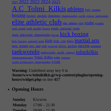
2022
2023
2024
2025
2021
A.C_Tolmi_Kilkis
athletes
belt_exams
boxing
bronze_medals
champions
championship_north_greece_taekwondo
elite athletic club
etabe
elot
exams
elite_athletes
greek_national_team
gold_medal
gold_medals
Greece
kick boxing
greek_taekwondo_championship
kavala
martial arts
kids
kids_cup
kick_boxing_national_team
Kilkis
success
new_season
pok
silver_medals
summer
new_start
portugal
taekwondo
tolmikilkis
taekwondo_north_greece
Tolmi_Kilkis
wako
tolmisummercamp
winners
world_kickboxing_championship
ΕΤΑΒΕ
Warning
: Undefined array key 0 in
/home/www/tolmikilkis.gr/wp-content/plugins/opening-
hours/widget.php
on line
417
Opening Hours
Sunday
Κλειστα
Monday
17:00 – 21:30
Tuesday
18:00 – 21:30