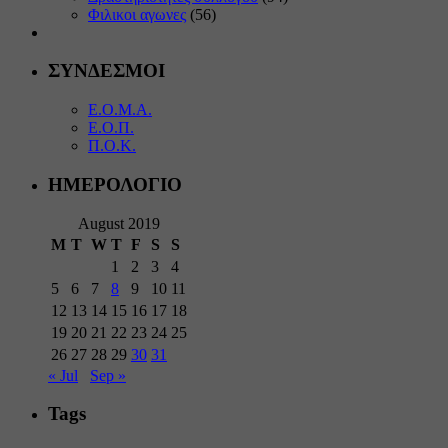
Φιλικοι αγωνες
(56)
ΣΥΝΔΕΣΜΟΙ
Ε.Ο.Μ.Α.
Ε.Ο.Π.
Π.Ο.Κ.
ΗΜΕΡΟΛΟΓΙΟ
August 2019
M
T
W
T
F
S
S
1
2
3
4
5
6
7
8
9
10
11
12
13
14
15
16
17
18
19
20
21
22
23
24
25
26
27
28
29
30
31
« Jul
Sep »
Tags