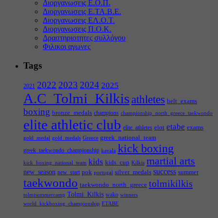
Διοργανωσεις Ε.Ο.Π.
Διοργανωσεις Ε.ΤΑ.Β.Ε.
Διοργανωσεις ΕΛ.Ο.Τ.
Διοργανωσεις Π.Ο.Κ.
Δραστηριοτητες συλλόγου
Φιλικοι αγωνες
Tags
2022
2023
2024
2025
2021
A.C_Tolmi_Kilkis
athletes
belt_exams
boxing
bronze_medals
champions
championship_north_greece_taekwondo
elite athletic club
etabe
elot
exams
elite_athletes
greek_national_team
gold_medal
gold_medals
Greece
kick boxing
greek_taekwondo_championship
kavala
martial arts
kids
kids_cup
kick_boxing_national_team
Kilkis
success
new_season
pok
silver_medals
summer
new_start
portugal
taekwondo
tolmikilkis
taekwondo_north_greece
Tolmi_Kilkis
wako
tolmisummercamp
winners
world_kickboxing_championship
ΕΤΑΒΕ