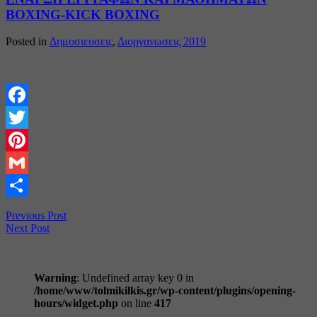
BOXING-KICK BOXING
Posted in
Δημοσιευσεις
,
Διοργανωσεις 2019
Facebook
Twitter
Pinterest
Gmail
Share
Previous Post
Next Post
Warning
: Undefined array key 0 in
/home/www/tolmikilkis.gr/wp-content/plugins/opening-
hours/widget.php
on line
417