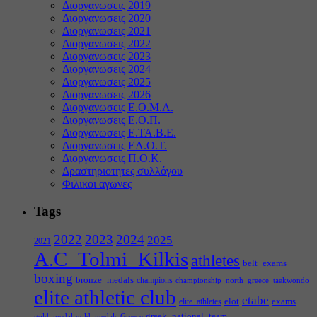
Διοργανωσεις 2019
Διοργανωσεις 2020
Διοργανωσεις 2021
Διοργανωσεις 2022
Διοργανωσεις 2023
Διοργανωσεις 2024
Διοργανωσεις 2025
Διοργανωσεις 2026
Διοργανωσεις Ε.Ο.Μ.Α.
Διοργανωσεις Ε.Ο.Π.
Διοργανωσεις Ε.ΤΑ.Β.Ε.
Διοργανωσεις ΕΛ.Ο.Τ.
Διοργανωσεις Π.Ο.Κ.
Δραστηριοτητες συλλόγου
Φιλικοι αγωνες
Tags
2022
2023
2024
2025
2021
A.C_Tolmi_Kilkis
athletes
belt_exams
boxing
bronze_medals
champions
championship_north_greece_taekwondo
elite athletic club
etabe
elot
exams
elite_athletes
greek_national_team
gold_medal
gold_medals
Greece