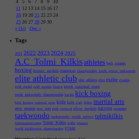
4
5
6
7
8
9
10
11
12
13
14
15
16
17
18
19
20
21
22
23
24
25
26
27
28
29
30
« Oct
Dec »
Tags
2022
2023
2024
2025
2021
A.C_Tolmi_Kilkis
athletes
belt_exams
boxing
bronze_medals
champions
championship_north_greece_taekwondo
elite athletic club
etabe
elot
exams
elite_athletes
greek_national_team
gold_medal
gold_medals
Greece
kick boxing
greek_taekwondo_championship
kavala
martial arts
kids
kids_cup
kick_boxing_national_team
Kilkis
success
new_season
pok
silver_medals
summer
new_start
portugal
taekwondo
tolmikilkis
taekwondo_north_greece
Tolmi_Kilkis
wako
tolmisummercamp
winners
world_kickboxing_championship
ΕΤΑΒΕ