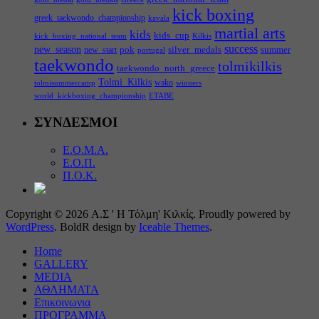
kick boxing
greek_taekwondo_championship
kavala
martial arts
kids
kids_cup
kick_boxing_national_team
Kilkis
success
new_season
pok
silver_medals
summer
new_start
portugal
taekwondo
tolmikilkis
taekwondo_north_greece
Tolmi_Kilkis
wako
tolmisummercamp
winners
world_kickboxing_championship
ΕΤΑΒΕ
ΣΥΝΔΕΣΜΟΙ
Ε.Ο.Μ.Α.
Ε.Ο.Π.
Π.Ο.Κ.
Copyright © 2026 Α.Σ ' Η Τόλμη' Κιλκίς. Proudly powered by
WordPress
. BoldR design by
Iceable Themes
.
Home
GALLERY
MEDIA
ΑΘΛΗΜΑΤΑ
Επικοινωνια
ΠΡΟΓΡΑΜΜΑ