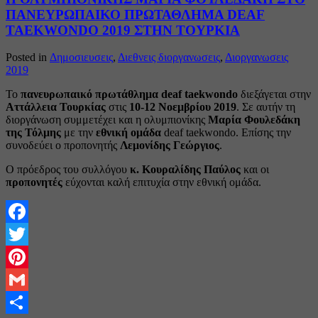
ΠΑΝΕΥΡΩΠΑΙΚΟ ΠΡΩΤΑΘΛΗΜΑ DEAF
TAEKWONDO 2019 ΣΤΗΝ ΤΟΥΡΚΙΑ
Posted in
Δημοσιευσεις
,
Διεθνεις διοργανωσεις
,
Διοργανωσεις
2019
Το
πανευρωπαικό πρωτάθλημα deaf taekwondo
διεξάγεται στην
Αττάλλεια Τουρκίας
στις
10-12 Νοεμβρίου 2019
. Σε αυτήν τη
διοργάνωση συμμετέχει και η ολυμπιονίκης
Μαρία Φουλεδάκη
της Τόλμης
με την
εθνική ομάδα
deaf taekwondo. Επίσης την
συνοδεύει ο προπονητής
Λεμονίδης Γεώργιος
.
Ο πρόεδρος του συλλόγου
κ. Κουραλίδης Παύλος
και οι
προπονητές
εύχονται καλή επιτυχία στην εθνική ομάδα.
Facebook
Twitter
Pinterest
Gmail