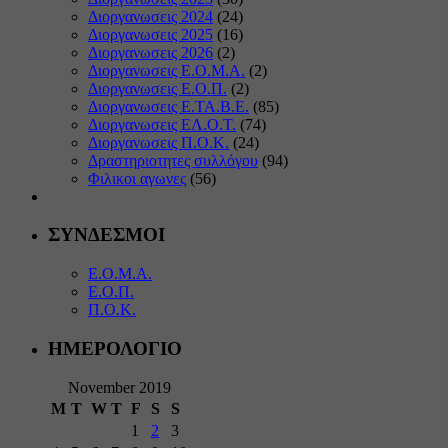
Διοργανωσεις 2024
(24)
Διοργανωσεις 2025
(16)
Διοργανωσεις 2026
(2)
Διοργανωσεις Ε.Ο.Μ.Α.
(2)
Διοργανωσεις Ε.Ο.Π.
(2)
Διοργανωσεις Ε.ΤΑ.Β.Ε.
(85)
Διοργανωσεις ΕΛ.Ο.Τ.
(74)
Διοργανωσεις Π.Ο.Κ.
(24)
Δραστηριοτητες συλλόγου
(94)
Φιλικοι αγωνες
(56)
ΣΥΝΔΕΣΜΟΙ
Ε.Ο.Μ.Α.
Ε.Ο.Π.
Π.Ο.Κ.
ΗΜΕΡΟΛΟΓΙΟ
November 2019
M
T
W
T
F
S
S
1
2
3