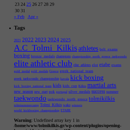
23
24
25
26
27
28
29
30
31
« Feb
Apr »
Tags
2022
2023
2024
2025
2021
A.C_Tolmi_Kilkis
athletes
belt_exams
boxing
bronze_medals
champions
championship_north_greece_taekwondo
elite athletic club
etabe
elot
exams
elite_athletes
greek_national_team
gold_medal
gold_medals
Greece
kick boxing
greek_taekwondo_championship
kavala
martial arts
kids
kids_cup
kick_boxing_national_team
Kilkis
success
new_season
pok
silver_medals
summer
new_start
portugal
taekwondo
tolmikilkis
taekwondo_north_greece
Tolmi_Kilkis
wako
tolmisummercamp
winners
world_kickboxing_championship
ΕΤΑΒΕ
Warning
: Undefined array key 1 in
/home/www/tolmikilkis.gr/wp-content/plugins/opening-