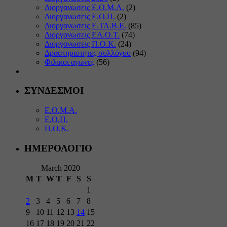
Διοργανωσεις Ε.Ο.Μ.Α.
(2)
Διοργανωσεις Ε.Ο.Π.
(2)
Διοργανωσεις Ε.ΤΑ.Β.Ε.
(85)
Διοργανωσεις ΕΛ.Ο.Τ.
(74)
Διοργανωσεις Π.Ο.Κ.
(24)
Δραστηριοτητες συλλόγου
(94)
Φιλικοι αγωνες
(56)
ΣΥΝΔΕΣΜΟΙ
Ε.Ο.Μ.Α.
Ε.Ο.Π.
Π.Ο.Κ.
ΗΜΕΡΟΛΟΓΙΟ
March 2020
M
T
W
T
F
S
S
1
2
3
4
5
6
7
8
9
10
11
12
13
14
15
16
17
18
19
20
21
22