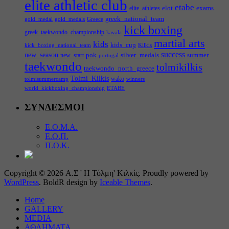
elite athletic club
etabe
elot
exams
elite_athletes
greek_national_team
gold_medal
gold_medals
Greece
kick boxing
greek_taekwondo_championship
kavala
martial arts
kids
kids_cup
kick_boxing_national_team
Kilkis
success
new_season
pok
silver_medals
summer
new_start
portugal
taekwondo
tolmikilkis
taekwondo_north_greece
Tolmi_Kilkis
wako
tolmisummercamp
winners
world_kickboxing_championship
ΕΤΑΒΕ
ΣΥΝΔΕΣΜΟΙ
Ε.Ο.Μ.Α.
Ε.Ο.Π.
Π.Ο.Κ.
Copyright © 2026 Α.Σ ' Η Τόλμη' Κιλκίς. Proudly powered by
WordPress
. BoldR design by
Iceable Themes
.
Home
GALLERY
MEDIA
ΑΘΛΗΜΑΤΑ