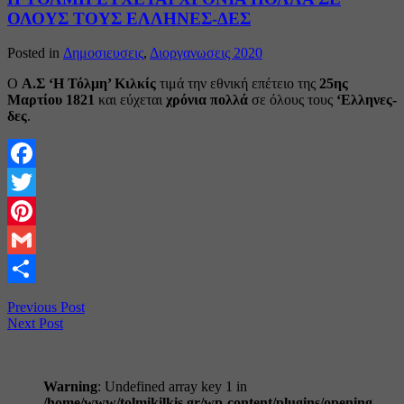
ΟΛΟΥΣ ΤΟΥΣ ΕΛΛΗΝΕΣ-ΔΕΣ
Posted in
Δημοσιευσεις
,
Διοργανωσεις 2020
Ο
Α.Σ ‘Η Τόλμη’ Κιλκίς
τιμά την εθνική επέτειο της
25ης
Μαρτίου 1821
και εύχεται
χρόνια πολλά
σε όλους τους
‘Ελληνες-
δες
.
Facebook
Twitter
Pinterest
Gmail
Share
Previous Post
Next Post
Warning
: Undefined array key 1 in
/home/www/tolmikilkis.gr/wp-content/plugins/opening-