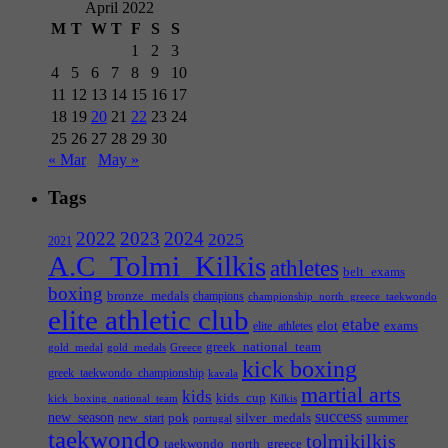
April 2022
M
T
W
T
F
S
S
1
2
3
4
5
6
7
8
9
10
11
12
13
14
15
16
17
18
19
20
21
22
23
24
25
26
27
28
29
30
« Mar
May »
Tags
2022
2023
2024
2025
2021
A.C_Tolmi_Kilkis
athletes
belt_exams
boxing
bronze_medals
champions
championship_north_greece_taekwondo
elite athletic club
etabe
elot
exams
elite_athletes
greek_national_team
gold_medal
gold_medals
Greece
kick boxing
greek_taekwondo_championship
kavala
martial arts
kids
kids_cup
kick_boxing_national_team
Kilkis
success
new_season
pok
silver_medals
summer
new_start
portugal
taekwondo
tolmikilkis
taekwondo_north_greece