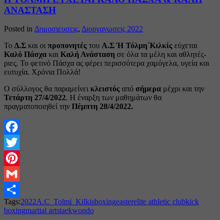
ΑΝΑΣΤΑΣΗ
Posted in
Δημοσιευσεις
,
Διοργανωσεις 2022
Το
Δ.Σ
και οι
προπονητές
του
Α.Σ Ή Τόλμη΄Κιλκίς
εύχεται
Καλό Πάσχα
και
Καλή Ανάσταση
σε όλα τα μέλη και αθλητές-
ριες. Το φετινό Πάσχα ας φέρει περισσότερα χαμόγελα, υγεία και
ευτυχία. Χρόνια Πολλά!
Ο σύλλογος θα παραμείνει
κλειστός
από
σήμερα
μέχρι και την
Τετάρτη 27/4/2022
. Η έναρξη των μαθημάτων θα
πραγματοποιηθεί την
Πέμπτη
28/4/2022.
Facebook
Twitter
Pinterest
Gmail
Tags:
2022
A.C_Tolmi_Kilkis
boxing
easter
elite athletic club
kick
Share
boxing
martial arts
taekwondo