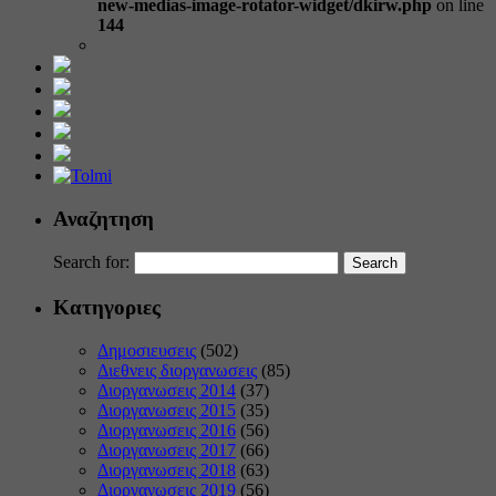
new-medias-image-rotator-widget/dkirw.php
on line
144
Αναζητηση
Search for:
Κατηγοριες
Δημοσιευσεις
(502)
Διεθνεις διοργανωσεις
(85)
Διοργανωσεις 2014
(37)
Διοργανωσεις 2015
(35)
Διοργανωσεις 2016
(56)
Διοργανωσεις 2017
(66)
Διοργανωσεις 2018
(63)
Διοργανωσεις 2019
(56)