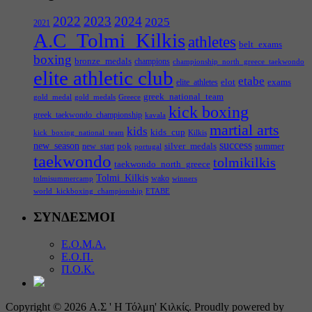
2022
2023
2024
2025
2021
A.C_Tolmi_Kilkis
athletes
belt_exams
boxing
bronze_medals
champions
championship_north_greece_taekwondo
elite athletic club
etabe
elot
exams
elite_athletes
greek_national_team
gold_medal
gold_medals
Greece
kick boxing
greek_taekwondo_championship
kavala
martial arts
kids
kids_cup
kick_boxing_national_team
Kilkis
success
new_season
pok
silver_medals
summer
new_start
portugal
taekwondo
tolmikilkis
taekwondo_north_greece
Tolmi_Kilkis
wako
tolmisummercamp
winners
world_kickboxing_championship
ΕΤΑΒΕ
ΣΥΝΔΕΣΜΟΙ
Ε.Ο.Μ.Α.
Ε.Ο.Π.
Π.Ο.Κ.
Copyright © 2026 Α.Σ ' Η Τόλμη' Κιλκίς. Proudly powered by