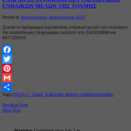
ΕΝΗΛΙΚΩΝ ΜΕΛΩΝ ΤΗΣ ΤΟΛΜΗΣ
Posted in
Δημοσιευσεις
,
Διοργανωσεις 2022
Ξεκινά το πρόγραμμα γυμναστικής ενήλικων μελών του συλλόγου.
Για περισσότερες πληροφορίες καλέστε στο 2341020868 και
6977220310
Facebook
Twitter
Pinterest
Gmail
Tags:
2022
A.C_Tolmi_Kilkis
elite athletic club
fitness
member
Share
Previous Post
Next Post
Warning
: Undefined array key 2 in