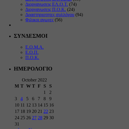
Διοργανωσεις ΕΛ.Ο.Τ.
(74)
Διοργανωσεις Π.Ο.Κ.
(24)
Δραστηριοτητες συλλόγου
(94)
Φιλικοι αγωνες
(56)
ΣΥΝΔΕΣΜΟΙ
Ε.Ο.Μ.Α.
Ε.Ο.Π.
Π.Ο.Κ.
ΗΜΕΡΟΛΟΓΙΟ
October 2022
M
T
W
T
F
S
S
1
2
3
4
5
6
7
8
9
10
11
12
13
14
15
16
17
18
19
20
21
22
23
24
25
26
27
28
29
30
31