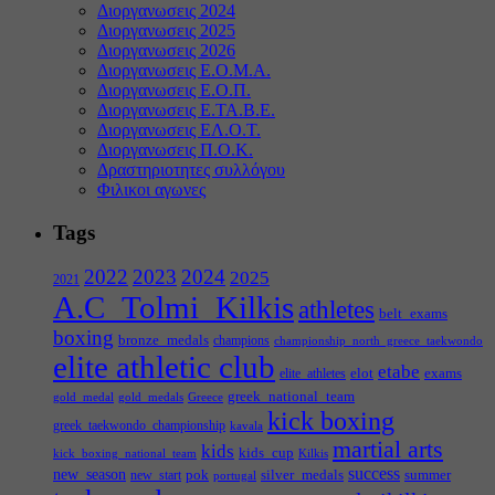
Διοργανωσεις 2024
Διοργανωσεις 2025
Διοργανωσεις 2026
Διοργανωσεις Ε.Ο.Μ.Α.
Διοργανωσεις Ε.Ο.Π.
Διοργανωσεις Ε.ΤΑ.Β.Ε.
Διοργανωσεις ΕΛ.Ο.Τ.
Διοργανωσεις Π.Ο.Κ.
Δραστηριοτητες συλλόγου
Φιλικοι αγωνες
Tags
2022
2023
2024
2025
2021
A.C_Tolmi_Kilkis
athletes
belt_exams
boxing
bronze_medals
champions
championship_north_greece_taekwondo
elite athletic club
etabe
elot
exams
elite_athletes
greek_national_team
gold_medal
gold_medals
Greece
kick boxing
greek_taekwondo_championship
kavala
martial arts
kids
kids_cup
kick_boxing_national_team
Kilkis
success
new_season
pok
silver_medals
summer
new_start
portugal