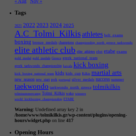
« Aug
Nov »
Tags
2022
2023
2024
2025
2021
A.C_Tolmi_Kilkis
athletes
belt_exams
boxing
bronze_medals
champions
championship_north_greece_taekwondo
elite athletic club
etabe
elot
exams
elite_athletes
greek_national_team
gold_medal
gold_medals
Greece
kick boxing
greek_taekwondo_championship
kavala
martial arts
kids
kids_cup
kick_boxing_national_team
Kilkis
success
new_season
pok
silver_medals
summer
new_start
portugal
taekwondo
tolmikilkis
taekwondo_north_greece
Tolmi_Kilkis
wako
tolmisummercamp
winners
world_kickboxing_championship
ΕΤΑΒΕ
Warning
: Undefined array key 2 in
/home/www/tolmikilkis.gr/wp-content/plugins/opening-
hours/widget.php
on line
417
Opening Hours