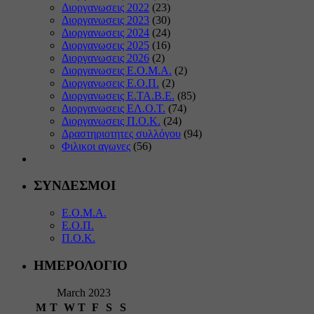
Διοργανωσεις 2022
(23)
Διοργανωσεις 2023
(30)
Διοργανωσεις 2024
(24)
Διοργανωσεις 2025
(16)
Διοργανωσεις 2026
(2)
Διοργανωσεις Ε.Ο.Μ.Α.
(2)
Διοργανωσεις Ε.Ο.Π.
(2)
Διοργανωσεις Ε.ΤΑ.Β.Ε.
(85)
Διοργανωσεις ΕΛ.Ο.Τ.
(74)
Διοργανωσεις Π.Ο.Κ.
(24)
Δραστηριοτητες συλλόγου
(94)
Φιλικοι αγωνες
(56)
ΣΥΝΔΕΣΜΟΙ
Ε.Ο.Μ.Α.
Ε.Ο.Π.
Π.Ο.Κ.
ΗΜΕΡΟΛΟΓΙΟ
March 2023
M
T
W
T
F
S
S