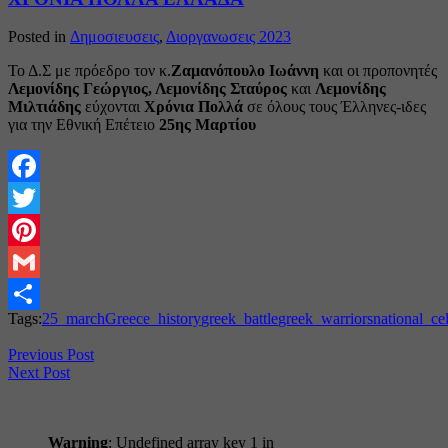
Posted in
Δημοσιευσεις
,
Διοργανωσεις 2023
Το Δ.Σ με πρόεδρο τον κ.
Ζαμανόπουλο
Ιωάννη
και οι προπονητές
Λεμονίδης
Γεώργιος, Λεμονίδης
Σταύρος
και
Λεμονίδης
Μιλτιάδης
εύχονται
Χρόνια Πολλά
σε όλους τους Έλληνες-ιδες
για την Εθνική Επέτειο
25ης
Μαρτίου
Facebook
Twitter
Pinterest
Gmail
Tags:
25_march
Greece_history
greek_battle
greek_warriors
national_ce
Share
Previous Post
Next Post
Warning
: Undefined array key 1 in