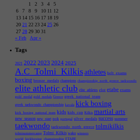
1
2
3
4
5
6
7
8
9
10
11
12
13
14
15
16
17
18
19
20
21
22
23
24
25
26
27
28
29
30
31
« Feb
Apr »
Tags
2022
2023
2024
2025
2021
A.C_Tolmi_Kilkis
athletes
belt_exams
boxing
bronze_medals
champions
championship_north_greece_taekwondo
elite athletic club
etabe
elot
exams
elite_athletes
greek_national_team
gold_medal
gold_medals
Greece
kick boxing
greek_taekwondo_championship
kavala
martial arts
kids
kids_cup
kick_boxing_national_team
Kilkis
success
new_season
pok
silver_medals
summer
new_start
portugal
taekwondo
tolmikilkis
taekwondo_north_greece
Tolmi_Kilkis
wako
tolmisummercamp
winners
world_kickboxing_championship
ΕΤΑΒΕ