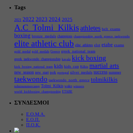
Tags
2022
2023
2024
2025
2021
A.C_Tolmi_Kilkis
athletes
belt_exams
boxing
bronze_medals
champions
championship_north_greece_taekwondo
elite athletic club
etabe
elot
exams
elite_athletes
greek_national_team
gold_medal
gold_medals
Greece
kick boxing
greek_taekwondo_championship
kavala
martial arts
kids
kids_cup
kick_boxing_national_team
Kilkis
success
new_season
pok
silver_medals
summer
new_start
portugal
taekwondo
tolmikilkis
taekwondo_north_greece
Tolmi_Kilkis
wako
tolmisummercamp
winners
world_kickboxing_championship
ΕΤΑΒΕ
ΣΥΝΔΕΣΜΟΙ
Ε.Ο.Μ.Α.
Ε.Ο.Π.
Π.Ο.Κ.