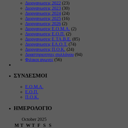
Διοργανωσεις 2022
(23)
Διοργανωσεις 2023
(30)
Διοργανωσεις 2024
(24)
Διοργανωσεις 2025
(16)
Διοργανωσεις 2026
(2)
Διοργανωσεις Ε.Ο.Μ.Α.
(2)
Διοργανωσεις Ε.Ο.Π.
(2)
Διοργανωσεις Ε.ΤΑ.Β.Ε.
(85)
Διοργανωσεις ΕΛ.Ο.Τ.
(74)
Διοργανωσεις Π.Ο.Κ.
(24)
Δραστηριοτητες συλλόγου
(94)
Φιλικοι αγωνες
(56)
ΣΥΝΔΕΣΜΟΙ
Ε.Ο.Μ.Α.
Ε.Ο.Π.
Π.Ο.Κ.
ΗΜΕΡΟΛΟΓΙΟ
October 2025
M
T
W
T
F
S
S