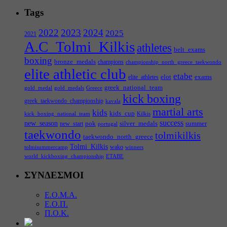
Tags
2022
2023
2024
2025
2021
A.C_Tolmi_Kilkis
athletes
belt_exams
boxing
bronze_medals
champions
championship_north_greece_taekwondo
elite athletic club
etabe
elot
exams
elite_athletes
greek_national_team
gold_medal
gold_medals
Greece
kick boxing
greek_taekwondo_championship
kavala
martial arts
kids
kids_cup
kick_boxing_national_team
Kilkis
success
new_season
pok
silver_medals
summer
new_start
portugal
taekwondo
tolmikilkis
taekwondo_north_greece
Tolmi_Kilkis
wako
tolmisummercamp
winners
world_kickboxing_championship
ΕΤΑΒΕ
ΣΥΝΔΕΣΜΟΙ
Ε.Ο.Μ.Α.
Ε.Ο.Π.
Π.Ο.Κ.