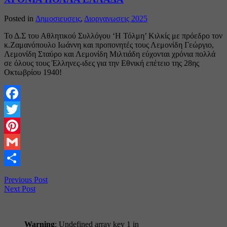
Posted in
Δημοσιευσεις
,
Διοργανωσεις 2025
Το Δ.Σ του Αθλητικού Συλλόγου ‘Η Τόλμη’ Κιλκίς με πρόεδρο τον
κ.Ζαμανόπουλο Ιωάννη και προπονητές τους Λεμονίδη Γεώργιο,
Λεμονίδη Σταύρο και Λεμονίδη Μιλτιάδη εύχονται χρόνια πολλά
σε όλους τους Έλληνες-ιδες για την Εθνική επέτειο της 28ης
Οκτωβρίου 1940!
Facebook
Twitter
Pinterest
Gmail
Share
Previous Post
Next Post
Warning
: Undefined array key 1 in