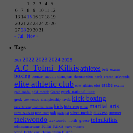
1
2
3
4
5
6
7
8
9
10
11
12
13
14
15
16
17
18
19
20
21
22
23
24
25
26
27
28
29
30
31
« Jul
Nov »
Tags
2022
2023
2024
2025
2021
A.C_Tolmi_Kilkis
athletes
belt_exams
boxing
bronze_medals
champions
championship_north_greece_taekwondo
elite athletic club
etabe
elot
exams
elite_athletes
greek_national_team
gold_medal
gold_medals
Greece
kick boxing
greek_taekwondo_championship
kavala
martial arts
kids
kids_cup
kick_boxing_national_team
Kilkis
success
new_season
pok
silver_medals
summer
new_start
portugal
taekwondo
tolmikilkis
taekwondo_north_greece
Tolmi_Kilkis
wako
tolmisummercamp
winners
world_kickboxing_championship
ΕΤΑΒΕ