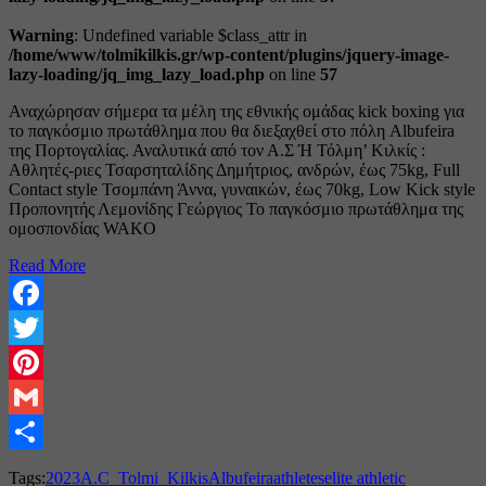
Warning
: Undefined variable $class_attr in
/home/www/tolmikilkis.gr/wp-content/plugins/jquery-image-
lazy-loading/jq_img_lazy_load.php
on line
57
Αναχώρησαν σήμερα τα μέλη της εθνικής ομάδας kick boxing για
το παγκόσμιο πρωτάθλημα που θα διεξαχθεί στο πόλη Albufeira
της Πορτογαλίας. Αναλυτικά από τον Α.Σ Ή Τόλμη’ Κιλκίς :
Αθλητές-ριες Τσαρσηταλίδης Δημήτριος, ανδρών, έως 75kg, Full
Contact style Τσομπάνη Άννα, γυναικών, έως 70kg, Low Kick style
Προπονητής Λεμονίδης Γεώργιος Το παγκόσμιο πρωτάθλημα της
ομοσπονδίας WAKO
Read More
Facebook
Twitter
Pinterest
Gmail
Share
Tags:
2023
A.C_Tolmi_Kilkis
Albufeira
athletes
elite athletic