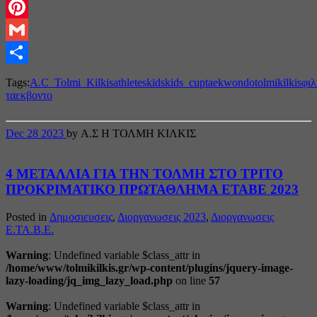
Twitter
Pinterest
Gmail
Share
Tags:
A.C_Tolmi_Kilkis
athletes
kids
kids_cup
taekwondo
tolmikilkis
φιλ
ταεκβοντο
Dec
28
2023
by Α.Σ Η ΤΟΛΜΗ ΚΙΛΚΙΣ
4 ΜΕΤΑΛΛΙΑ ΓΙΑ ΤΗΝ ΤΟΛΜΗ ΣΤΟ ΤΡΙΤΟ
ΠΡΟΚΡΙΜΑΤΙΚΟ ΠΡΩΤΑΘΛΗΜΑ ΕΤΑΒΕ 2023
Posted in
Δημοσιευσεις
,
Διοργανωσεις 2023
,
Διοργανωσεις
Ε.ΤΑ.Β.Ε.
Warning
: Undefined variable $class_attr in
/home/www/tolmikilkis.gr/wp-content/plugins/jquery-image-
lazy-loading/jq_img_lazy_load.php
on line
57
Warning
: Undefined variable $class_attr in