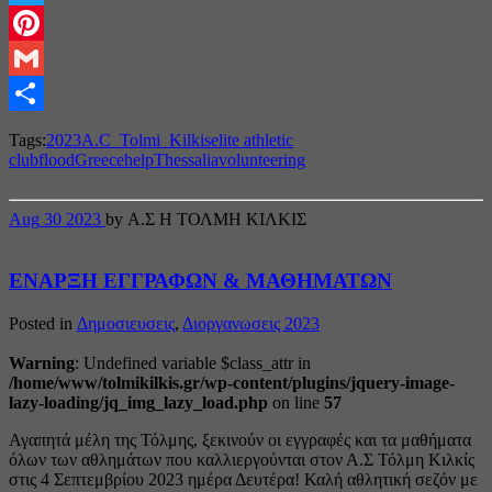
Twitter
Pinterest
Gmail
Share
Tags:
2023
A.C_Tolmi_Kilkis
elite athletic
club
flood
Greece
help
Thessalia
volunteering
Aug
30
2023
by Α.Σ Η ΤΟΛΜΗ ΚΙΛΚΙΣ
ΕΝΑΡΞΗ ΕΓΓΡΑΦΩΝ & ΜΑΘΗΜΑΤΩΝ
Posted in
Δημοσιευσεις
,
Διοργανωσεις 2023
Warning
: Undefined variable $class_attr in
/home/www/tolmikilkis.gr/wp-content/plugins/jquery-image-
lazy-loading/jq_img_lazy_load.php
on line
57
Αγαπητά μέλη της Τόλμης, ξεκινούν οι εγγραφές και τα μαθήματα
όλων των αθλημάτων που καλλιεργούνται στον Α.Σ Τόλμη Κιλκίς
στις 4 Σεπτεμβρίου 2023 ημέρα Δευτέρα! Καλή αθλητική σεζόν με