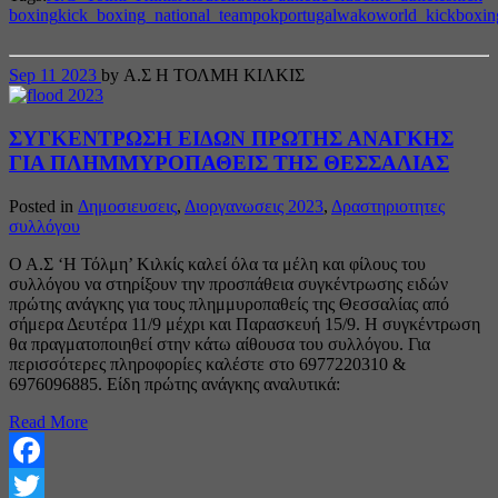
boxing
kick_boxing_national_team
pok
portugal
wako
world_kickboxin
Sep
11
2023
by Α.Σ Η ΤΟΛΜΗ ΚΙΛΚΙΣ
ΣΥΓΚΕΝΤΡΩΣΗ ΕΙΔΩΝ ΠΡΩΤΗΣ ΑΝΑΓΚΗΣ
ΓΙΑ ΠΛΗΜΜΥΡΟΠΑΘΕΙΣ ΤΗΣ ΘΕΣΣΑΛΙΑΣ
Posted in
Δημοσιευσεις
,
Διοργανωσεις 2023
,
Δραστηριοτητες
συλλόγου
Ο Α.Σ ‘Η Τόλμη’ Κιλκίς καλεί όλα τα μέλη και φίλους του
συλλόγου να στηρίξουν την προσπάθεια συγκέντρωσης ειδών
πρώτης ανάγκης για τους πλημμυροπαθείς της Θεσσαλίας από
σήμερα Δευτέρα 11/9 μέχρι και Παρασκευή 15/9. Η συγκέντρωση
θα πραγματοποιηθεί στην κάτω αίθουσα του συλλόγου. Για
περισσότερες πληροφορίες καλέστε στο 6977220310 &
6976096885. Είδη πρώτης ανάγκης αναλυτικά:
Read More
Facebook