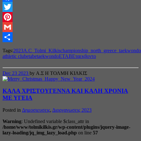
Facebook
Twitter
Pinterest
Gmail
Share
Tags:
2023
A.C_Tolmi_Kilkis
championship_north_greece_taekwondo
athletic club
etabe
taekwondo
ΕΤΑΒΕ
ταεκβοντο
Dec
23
2023
by Α.Σ Η ΤΟΛΜΗ ΚΙΛΚΙΣ
ΚΑΛΑ ΧΡΙΣΤΟΥΓΕΝΝΑ ΚΑΙ ΚΑΛΗ ΧΡΟΝΙΑ
ΜΕ ΥΓΕΙΑ
Posted in
Δημοσιευσεις
,
Διοργανωσεις 2023
Warning
: Undefined variable $class_attr in
/home/www/tolmikilkis.gr/wp-content/plugins/jquery-image-
lazy-loading/jq_img_lazy_load.php
on line
57