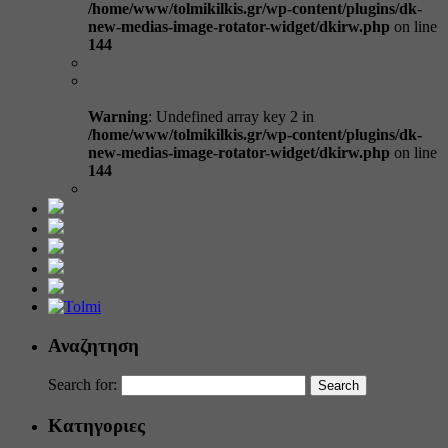
/home/www/tolmikilkis.gr/wp-content/plugins/dk-
new-medias-image-rotator-widget/dkirw.php
on line
144
Warning
: Undefined array key 2 in
/home/www/tolmikilkis.gr/wp-content/plugins/dk-
new-medias-image-rotator-widget/dkirw.php
on line
144
Αναζητηση
Search for:
Κατηγοριες