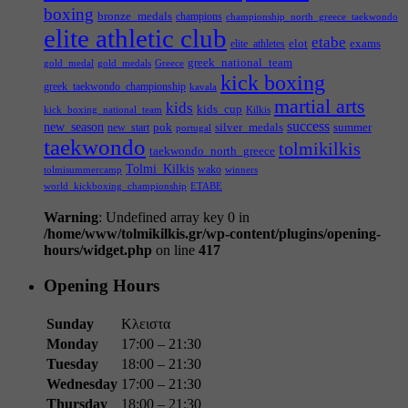
boxing
bronze_medals
champions
championship_north_greece_taekwondo
elite athletic club
etabe
elot
exams
elite_athletes
greek_national_team
gold_medal
gold_medals
Greece
kick boxing
greek_taekwondo_championship
kavala
martial arts
kids
kids_cup
kick_boxing_national_team
Kilkis
success
new_season
pok
silver_medals
summer
new_start
portugal
taekwondo
tolmikilkis
taekwondo_north_greece
Tolmi_Kilkis
wako
tolmisummercamp
winners
world_kickboxing_championship
ΕΤΑΒΕ
Warning
: Undefined array key 0 in
/home/www/tolmikilkis.gr/wp-content/plugins/opening-
hours/widget.php
on line
417
Opening Hours
Sunday
Κλειστα
Monday
17:00 – 21:30
Tuesday
18:00 – 21:30
Wednesday
17:00 – 21:30
Thursday
18:00 – 21:30