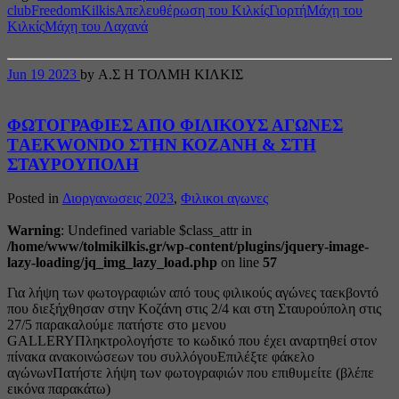
club
Freedom
Kilkis
Απελευθέρωση του Κιλκίς
Γιορτή
Μάχη του
Κιλκίς
Μάχη του Λαχανά
Jun
19
2023
by Α.Σ Η ΤΟΛΜΗ ΚΙΛΚΙΣ
ΦΩΤΟΓΡΑΦΙΕΣ ΑΠΟ ΦΙΛΙΚΟΥΣ ΑΓΩΝΕΣ
ΤAEKWONDO ΣΤΗΝ ΚΟΖΑΝΗ & ΣΤΗ
ΣΤΑΥΡΟΥΠΟΛΗ
Posted in
Διοργανωσεις 2023
,
Φιλικοι αγωνες
Warning
: Undefined variable $class_attr in
/home/www/tolmikilkis.gr/wp-content/plugins/jquery-image-
lazy-loading/jq_img_lazy_load.php
on line
57
Για λήψη των φωτογραφιών από τους φιλικούς αγώνες ταεκβοντό
που διεξήχθησαν στην Κοζάνη στις 2/4 και στη Σταυρούπολη στις
27/5 παρακαλούμε πατήστε στο μενου
GALLERYΠληκτρολογήστε το κωδικό που έχει αναρτηθεί στον
πίνακα ανακοινώσεων του συλλόγουΕπιλέξτε φάκελο
αγώνωνΠατήστε λήψη των φωτογραφιών που επιθυμείτε (βλέπε
εικόνα παρακάτω)