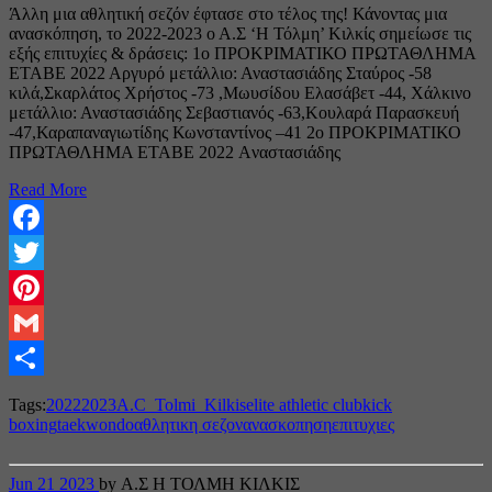
Άλλη μια αθλητική σεζόν έφτασε στο τέλος της! Κάνοντας μια
ανασκόπηση, το 2022-2023 ο Α.Σ ‘Η Τόλμη’ Κιλκίς σημείωσε τις
εξής επιτυχίες & δράσεις: 1ο ΠΡΟΚΡΙΜΑΤΙΚΟ ΠΡΩΤΑΘΛΗΜΑ
ΕΤΑΒΕ 2022 Αργυρό μετάλλιο: Αναστασιάδης Σταύρος -58
κιλά,Σκαρλάτος Χρήστος -73 ,Μωυσίδου Ελασάβετ -44, Χάλκινο
μετάλλιο: Αναστασιάδης Σεβαστιανός -63,Κουλαρά Παρασκευή
-47,Καραπαναγιωτίδης Κωνσταντίνος –41 2ο ΠΡΟΚΡΙΜΑΤΙΚΟ
ΠΡΩΤΑΘΛΗΜΑ ΕΤΑΒΕ 2022 Aναστασιάδης
Read More
Facebook
Twitter
Pinterest
Gmail
Share
Tags:
2022
2023
A.C_Tolmi_Kilkis
elite athletic club
kick
boxing
taekwondo
αθλητικη σεζον
ανασκοπηση
επιτυχιες
Jun
21
2023
by Α.Σ Η ΤΟΛΜΗ ΚΙΛΚΙΣ