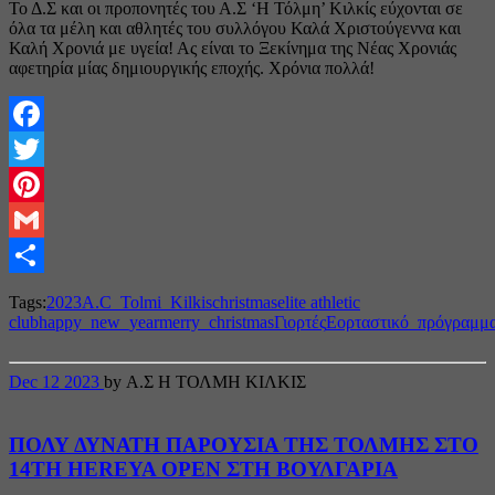
Το Δ.Σ και οι προπονητές του Α.Σ ‘Η Τόλμη’ Κιλκίς εύχονται σε
όλα τα μέλη και αθλητές του συλλόγου Καλά Χριστούγεννα και
Καλή Χρονιά με υγεία! Ας είναι το Ξεκίνημα της Νέας Χρονιάς
αφετηρία μίας δημιουργικής εποχής. Χρόνια πολλά!
Facebook
Twitter
Pinterest
Gmail
Share
Tags:
2023
A.C_Tolmi_Kilkis
christmas
elite athletic
club
happy_new_year
merry_christmas
Γιορτές
Εορταστικό_πρόγραμμ
Dec
12
2023
by Α.Σ Η ΤΟΛΜΗ ΚΙΛΚΙΣ
ΠΟΛΥ ΔΥΝΑΤΗ ΠΑΡΟΥΣΙΑ ΤΗΣ ΤΟΛΜΗΣ ΣΤΟ
14TH HEREYA OPEN ΣΤΗ ΒΟΥΛΓΑΡΙΑ