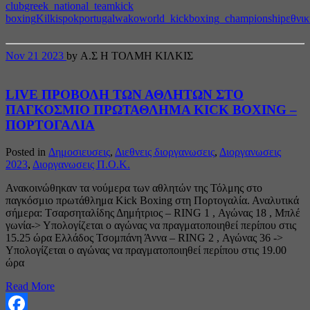
club
greek_national_team
kick
boxing
Kilkis
pok
portugal
wako
world_kickboxing_championship
εθνι
Nov
21
2023
by Α.Σ Η ΤΟΛΜΗ ΚΙΛΚΙΣ
LIVE ΠΡΟΒΟΛΗ ΤΩΝ ΑΘΛΗΤΩΝ ΣΤΟ
ΠΑΓΚΟΣΜΙΟ ΠΡΩΤΑΘΛΗΜΑ KICK BOXING –
ΠΟΡΤΟΓΑΛΙΑ
Posted in
Δημοσιευσεις
,
Διεθνεις διοργανωσεις
,
Διοργανωσεις
2023
,
Διοργανωσεις Π.Ο.Κ.
Ανακοινώθηκαν τα νούμερα των αθλητών της Τόλμης στο
παγκόσμιο πρωτάθλημα Kick Boxing στη Πορτογαλία. Αναλυτικά
σήμερα: Tσαρσηταλίδης Δημήτριος – RING 1 , Αγώνας 18 , Μπλέ
γωνία-> Υπολογίζεται ο αγώνας να πραγματοποιηθεί περίπου στις
15.25 ώρα Ελλάδος Τσομπάνη Άννα – RING 2 , Αγώνας 36 ->
Υπολογίζεται ο αγώνας να πραγματοποιηθεί περίπου στις 19.00
ώρα
Read More