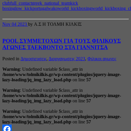
club
full_contact
greek_national_team
kick
boxing
low_kick
portugal
wako
world_kickboxing
world_kickboxing_c
Nov
04
2023
by Α.Σ Η ΤΟΛΜΗ ΚΙΛΚΙΣ
POOL ΣΥΜΜΕΤΟΧΩΝ ΓΙΑ ΤΟΥΣ ΦΙΛΙΚΟΥΣ
ΑΓΩΝΕΣ ΤΑΕΚΒΟΝΤΟ ΣΤΑ ΓΙΑΝΝΙΤΣΑ
Posted in
Δημοσιευσεις
,
Διοργανωσεις 2023
,
Φιλικοι αγωνες
Warning
: Undefined variable $class_attr in
/home/www/tolmikilkis.gr/wp-content/plugins/jquery-image-
lazy-loading/jq_img_lazy_load.php
on line
57
Warning
: Undefined variable $class_attr in
/home/www/tolmikilkis.gr/wp-content/plugins/jquery-image-
lazy-loading/jq_img_lazy_load.php
on line
57
Warning
: Undefined variable $class_attr in
/home/www/tolmikilkis.gr/wp-content/plugins/jquery-image-
lazy-loading/jq_img_lazy_load.php
on line
57