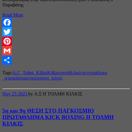
Παραβάτης
Read More
Facebook
Twitter
Pinterest
Gmail
Share
Tags:
A.C_Tolmi_Kilkis
Kilkis
εορτή
Κιλκίς
πεντεκαίδεκα
_ιερομάρτυρες
πολιούχοι_κιλκίς
Nov
25
2023
by Α.Σ Η ΤΟΛΜΗ ΚΙΛΚΙΣ
5η και 9η ΘΕΣΗ ΣΤΟ ΠΑΓΚΟΣΜΙΟ
ΠΡΩΤΑΘΛΗΜΑ KICK BOXING Η ΤΟΛΜΗ
ΚΙΛΚΙΣ