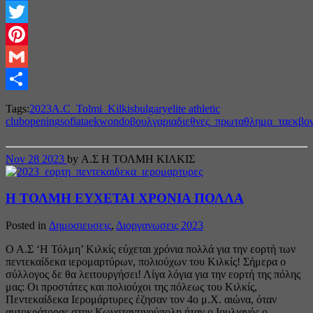
Facebook
Twitter
Pinterest
Gmail
Share
Tags:
2023
A.C_Tolmi_Kilkis
bulgary
elite athletic
club
opening
sofia
taekwondo
βουλγαρια
διεθνες_πρωταθλημα_ταεκβο
Nov
28
2023
by Α.Σ Η ΤΟΛΜΗ ΚΙΛΚΙΣ
Η ΤΟΛΜΗ ΕΥΧΕΤΑΙ ΧΡΟΝΙΑ ΠΟΛΛΑ
Posted in
Δημοσιευσεις
,
Διοργανωσεις 2023
Ο Α.Σ ‘Η Τόλμη’ Κιλκίς εύχεται χρόνια πολλά για την εορτή των
πεντεκαίδεκα ιερομαρτύρων, πολιούχων του Κιλκίς! Σήμερα ο
σύλλογος δε θα λειτουργήσει! Λίγα λόγια για την εορτή της πόλης
μας: Οι προστάτες και πολιούχοι της πόλεως του Κιλκίς,
Πεντεκαίδεκα Ιερομάρτυρες έζησαν τον 4ο μ.Χ. αιώνα, όταν
αυτοκράτορας στην Κωνσταντινούπολη ήταν ο Ιουλιανός ο