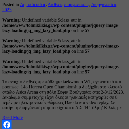
Posted in
Δημοσιευσεις
,
Διεθνεις διοργανωσεις
,
Διοργανωσεις
2023
Warning
: Undefined variable $class_attr in
/home/www/tolmikilkis.gr/wp-content/plugins/jquery-image-
lazy-loading/jq_img_lazy_load.php
on line
57
Warning
: Undefined variable $class_attr in
/home/www/tolmikilkis.gr/wp-content/plugins/jquery-image-
lazy-loading/jq_img_lazy_load.php
on line
57
Warning
: Undefined variable $class_attr in
/home/www/tolmikilkis.gr/wp-content/plugins/jquery-image-
lazy-loading/jq_img_lazy_load.php
on line
57
Το ανοιχτό διεθνές πρωτάθλημα taekwondo WT, αγωνιστικό και
poomsae, 14ο Hereya Open Championship διεξήχθη στο κλειστό
στάδιο Asics Arena στη πόλη Σόφια Βουλγαρίας στις 2-3/12/2023.
Δικαίωμα συμμετοχής είχαν όλες οι ηλικιακές κατηγορίες σε 8
τερέν με ηλεκτρονικούς θώρακες Dae do και video replay. Σε
αυτήν τη διοργάνωση συμμετείχε και ο Α.Σ ‘Η Τόλμη’ Κιλκίς με
Read More