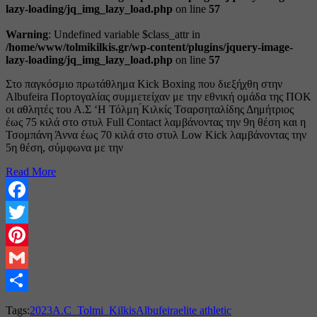
lazy-loading/jq_img_lazy_load.php
on line
57
Warning
: Undefined variable $class_attr in
/home/www/tolmikilkis.gr/wp-content/plugins/jquery-image-
lazy-loading/jq_img_lazy_load.php
on line
57
Στο παγκόσμιο πρωτάθλημα Kick Boxing που διεξήχθη στην
Αlbufeira Πορτογαλίας συμμετείχαν με την εθνική ομάδα της ΠΟΚ
οι αθλητές του Α.Σ ‘Η Τόλμη ́Κιλκίς Τσαρσηταλίδης Δημήτριος
έως 75 κιλά στο στυλ Full Contact λαμβάνοντας την 9η θέση και η
Τσομπάνη Άννα έως 70 κιλά στο στυλ Low Kick λαμβάνοντας την
5η θέση, σύμφωνα με την
Read More
Facebook
Twitter
Pinterest
Gmail
Share
Tags:
2023
A.C_Tolmi_Kilkis
Albufeira
elite athletic