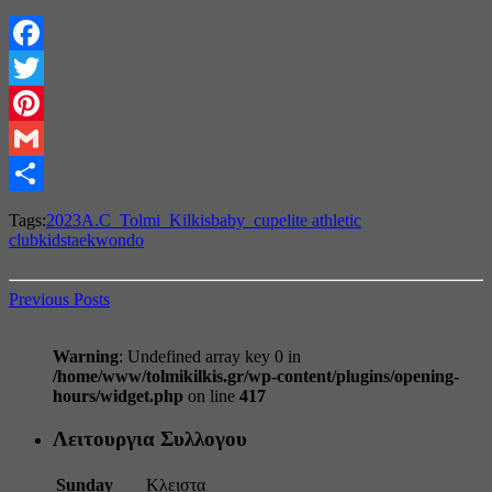
Facebook
Twitter
Pinterest
Gmail
Share
Tags:
2023
A.C_Tolmi_Kilkis
baby_cup
elite athletic
club
kids
taekwondo
Previous Posts
Warning
: Undefined array key 0 in
/home/www/tolmikilkis.gr/wp-content/plugins/opening-
hours/widget.php
on line
417
Λειτουργια Συλλογου
Sunday
Κλειστα