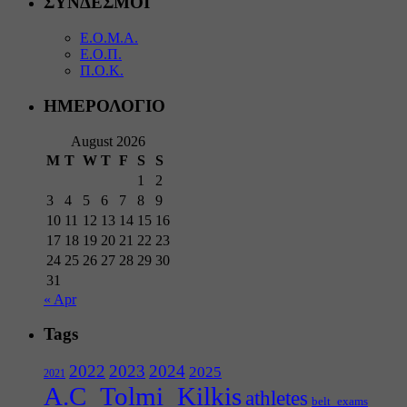
ΣΥΝΔΕΣΜΟΙ
Ε.Ο.Μ.Α.
Ε.Ο.Π.
Π.Ο.Κ.
ΗΜΕΡΟΛΟΓΙΟ
August 2026
M
T
W
T
F
S
S
1
2
3
4
5
6
7
8
9
10
11
12
13
14
15
16
17
18
19
20
21
22
23
24
25
26
27
28
29
30
31
« Apr
Tags
2022
2023
2024
2025
2021
A.C_Tolmi_Kilkis
athletes
belt_exams