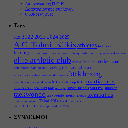
Διοργανωσεις Π.Ο.Κ.
Δραστηριοτητες συλλόγου
Φιλικοι αγωνες
Tags
2022
2023
2024
2025
2021
A.C_Tolmi_Kilkis
athletes
belt_exams
boxing
bronze_medals
champions
championship_north_greece_taekwondo
elite athletic club
etabe
elot
exams
elite_athletes
greek_national_team
gold_medal
gold_medals
Greece
kick boxing
greek_taekwondo_championship
kavala
martial arts
kids
kids_cup
kick_boxing_national_team
Kilkis
success
new_season
pok
silver_medals
summer
new_start
portugal
taekwondo
tolmikilkis
taekwondo_north_greece
Tolmi_Kilkis
wako
tolmisummercamp
winners
world_kickboxing_championship
ΕΤΑΒΕ
ΣΥΝΔΕΣΜΟΙ