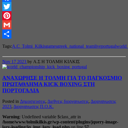
Facebook
Twitter
Pinterest
Gmail
Share
Tags:
A.C_Tolmi_Kilkis
games
greek_national_team
live
portugal
world
Nov
17
2023
by Α.Σ Η ΤΟΛΜΗ ΚΙΛΚΙΣ
ΑΝΑΧΩΡΗΣΕ Η ΤΟΛΜΗ ΓΙΑ ΤΟ ΠΑΓΚΟΣΜΙΟ
ΠΡΩΤΑΘΛΗΜΑ KICK BOXING ΣΤΗ
ΠΟΡΤΟΓΑΛΙΑ
Posted in
Δημοσιευσεις
,
Διεθνεις διοργανωσεις
,
Διοργανωσεις
2023
,
Διοργανωσεις Π.Ο.Κ.
Warning
: Undefined variable $class_attr in
/home/www/tolmikilkis.gr/wp-content/plugins/jquery-image-
lazy-loading/jq_img_lazy_load.php
on line
57