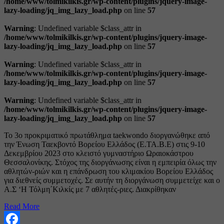
/home/www/tolmikilkis.gr/wp-content/plugins/jquery-image-
lazy-loading/jq_img_lazy_load.php
on line
57
Warning
: Undefined variable $class_attr in
/home/www/tolmikilkis.gr/wp-content/plugins/jquery-image-
lazy-loading/jq_img_lazy_load.php
on line
57
Warning
: Undefined variable $class_attr in
/home/www/tolmikilkis.gr/wp-content/plugins/jquery-image-
lazy-loading/jq_img_lazy_load.php
on line
57
Warning
: Undefined variable $class_attr in
/home/www/tolmikilkis.gr/wp-content/plugins/jquery-image-
lazy-loading/jq_img_lazy_load.php
on line
57
Το 3ο προκριματικό πρωτάθλημα taekwondo διοργανώθηκε από
την Ένωση Ταεκβοντό Βορείου Ελλάδος (Ε.ΤΑ.Β.Ε) στις 9-10
Δεκεμβρίου 2023 στο κλειστό γυμναστήριο Ωραιοκάστρου
Θεσσαλονίκης. Στόχος της διοργάνωσης είναι η εμπειρία όλως την
αθλητών-ριών και η επάνδρωση του κλιμακίου Βορείου Ελλάδος
για διεθνείς συμμετοχές. Σε αυτήν τη διοργάνωση συμμετείχε και ο
Α.Σ ‘Η Τόλμη΄Κιλκίς με 7 αθλητές-ριες. Διακρίθηκαν
Read More