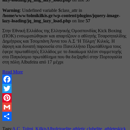
Warning
: Undefined variable $class_attr in
/home/www/tolmikilkis.gr/wp-content/plugins/jquery-image-
lazy-loading/jq_img_lazy_load.php
on line
57
Στην Εθνική Ελλάδος της Ελληνικής Ομοσπονδίας Kick Boxing
(ΠΟΚ) ενσωματώθηκαν και απαρτίζουν ο αθλητής Τσαρσηταλίδης
Δημήτριος και Τσομπάνη Άννα του Α.Σ ‘Η Τόλμη’ Κιλκίς. Η
άψογη και δυνατή παρουσία στο Πανελλήνιο Πρωτάθλημα τους
έφερε πρωταθλητές Ελλάδος με το δικαίωμα πλέον συμμετοχής
στο Παγκόσμιο πρωτάθλημα που θα διεξαχθεί στην Πορτογαλία
στη πόλη Albufeira από 17 μέχρι
Read More
Facebook
Twitter
Pinterest
Gmail
Share
Tags:
A.C_Tolmi_Kilkis
Albufeira
elite athletic club
elite_athletes
kick