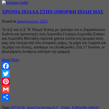
ΧΡΟΝΙΑ ΠΟΛΛΑ ΣΤΗΝ ΟΜΟΡΦΗ ΠΟΛΗ ΜΑΣ
Posted in
Διοργανωσεις 2023
Το Δ.Σ του Α.Σ ‘Η Τόλμη’ Κιλκίς με πρόεδρο τον κ.Ζαμανόπουλο
Ιωάννη και προπονητές τους Λεμονίδη Γεώργιο,Λεμονίδη Σταύρο
και Λεμονίδη Μιλτιάδη εύχονται χρόνια πολλά στη όμορφη πόλη
μας, που ύστερα από δύο ιστορικές μάχες, τη μάχη του Λαχανά και
τη μάχη του Κιλκίς, κατάφερε να ελευθερωθεί. Στις 17 Ιουνίου, οι
βουλγαρικές δυνάμεις κατείχαν την γραμμή
Read More
Facebook
Twitter
Pinterest
Gmail
Share
Tags:
2023
21th_June
21η Ιουνίου
A.C_Tolmi_Kilkis
elite athletic