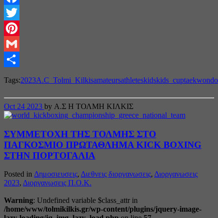
Facebook
Twitter
Pinterest
Gmail
Share
Tags:
2023
A.C_Tolmi_Kilkis
amateurs
athletes
kids
kids_cup
taekwondo
Oct
24
2023
by Α.Σ Η ΤΟΛΜΗ ΚΙΛΚΙΣ
ΣΥΜΜΕΤΟΧΗ ΤΗΣ ΤΟΛΜΗΣ ΣΤΟ
ΠΑΓΚΟΣΜΙΟ ΠΡΩΤΑΘΛΗΜΑ KICK BOXING
ΣΤΗN ΠΟΡΤΟΓΑΛΙΑ
Posted in
Δημοσιευσεις
,
Διεθνεις διοργανωσεις
,
Διοργανωσεις
2023
,
Διοργανωσεις Π.Ο.Κ.
Warning
: Undefined variable $class_attr in
/home/www/tolmikilkis.gr/wp-content/plugins/jquery-image-
lazy-loading/jq_img_lazy_load.php
on line
57