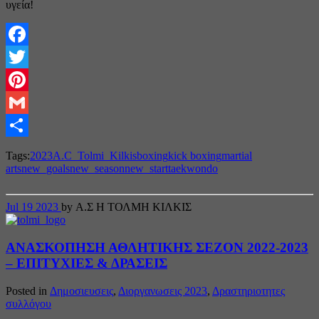
υγεία!
Facebook
Twitter
Pinterest
Gmail
Share
Tags:
2023
A.C_Tolmi_Kilkis
boxing
kick boxing
martial
arts
new_goals
new_season
new_start
taekwondo
Jul
19
2023
by Α.Σ Η ΤΟΛΜΗ ΚΙΛΚΙΣ
ΑΝΑΣΚΟΠΗΣΗ ΑΘΛΗΤΙΚΗΣ ΣΕΖΟΝ 2022-2023
– ΕΠΙΤΥΧΙΕΣ & ΔΡΑΣΕΙΣ
Posted in
Δημοσιευσεις
,
Διοργανωσεις 2023
,
Δραστηριοτητες
συλλόγου