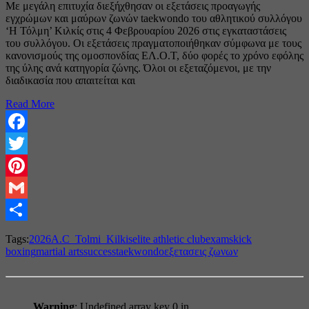
Με μεγάλη επιτυχία διεξήχθησαν οι εξετάσεις προαγωγής
εγχρώμων και μαύρων ζωνών taekwondo του αθλητικού συλλόγου
‘Η Τόλμη’ Κιλκίς στις 4 Φεβρουαρίου 2026 στις εγκαταστάσεις
του συλλόγου. Οι εξετάσεις πραγματοποιήθηκαν σύμφωνα με τους
κανονισμούς της ομοσπονδίας ΕΛ.Ο.Τ, δύο φορές το χρόνο εφόλης
της ύλης ανά κατηγορία ζώνης. Όλοι οι εξεταζόμενοι, με την
διαδικασία που απαιτείται και
Read More
Facebook
Twitter
Pinterest
Gmail
Share
Tags:
2026
A.C_Tolmi_Kilkis
elite athletic club
exams
kick
boxing
martial arts
success
taekwondo
εξετασεις ζωνων
Warning
: Undefined array key 0 in