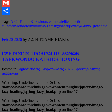
Pinterest
Gmail
Share
Tags:
A.C_Tolmi_Kilkis
bronze_medal
elite athletic
club
taekwondo
tolmikilkis
WT
επιτυχια
ταεκβοντο
χαλκινο_μεταλλιο
Feb
20
2026
by Α.Σ Η ΤΟΛΜΗ ΚΙΛΚΙΣ
ΕΞΕΤΑΣΕΙΣ ΠΡΟΑΓΩΓΗΣ ΖΩΝΩΝ
TAEKWONDO ΚΑΙ ΚΙCK BOXING
Posted in
Δημοσιευσεις
,
Διοργανωσεις 2026
,
Δραστηριοτητες
συλλόγου
Warning
: Undefined variable $class_attr in
/home/www/tolmikilkis.gr/wp-content/plugins/jquery-image-
lazy-loading/jq_img_lazy_load.php
on line
57
Warning
: Undefined variable $class_attr in
/home/www/tolmikilkis.gr/wp-content/plugins/jquery-image-
lazy-loading/jq_img_lazy_load.php
on line
57