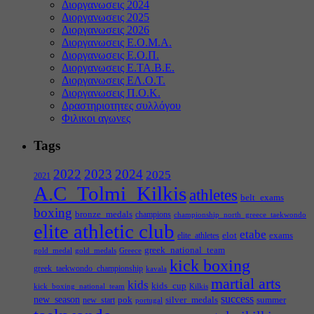
Διοργανωσεις 2024
Διοργανωσεις 2025
Διοργανωσεις 2026
Διοργανωσεις Ε.Ο.Μ.Α.
Διοργανωσεις Ε.Ο.Π.
Διοργανωσεις Ε.ΤΑ.Β.Ε.
Διοργανωσεις ΕΛ.Ο.Τ.
Διοργανωσεις Π.Ο.Κ.
Δραστηριοτητες συλλόγου
Φιλικοι αγωνες
Tags
2022
2023
2024
2025
2021
A.C_Tolmi_Kilkis
athletes
belt_exams
boxing
bronze_medals
champions
championship_north_greece_taekwondo
elite athletic club
etabe
elot
exams
elite_athletes
greek_national_team
gold_medal
gold_medals
Greece
kick boxing
greek_taekwondo_championship
kavala
martial arts
kids
kids_cup
kick_boxing_national_team
Kilkis
success
new_season
pok
silver_medals
summer
new_start
portugal