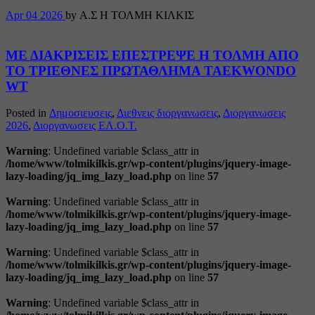
Apr
04
2026
by Α.Σ Η ΤΟΛΜΗ ΚΙΛΚΙΣ
ΜΕ ΔΙΑΚΡΙΣΕΙΣ ΕΠΕΣΤΡΕΨΕ Η ΤΟΛΜΗ ΑΠΟ
ΤΟ ΤΡΙΕΘΝΕΣ ΠΡΩΤΑΘΛΗΜΑ TAEKWONDO
WT
Posted in
Δημοσιευσεις
,
Διεθνεις διοργανωσεις
,
Διοργανωσεις
2026
,
Διοργανωσεις ΕΛ.Ο.Τ.
Warning
: Undefined variable $class_attr in
/home/www/tolmikilkis.gr/wp-content/plugins/jquery-image-
lazy-loading/jq_img_lazy_load.php
on line
57
Warning
: Undefined variable $class_attr in
/home/www/tolmikilkis.gr/wp-content/plugins/jquery-image-
lazy-loading/jq_img_lazy_load.php
on line
57
Warning
: Undefined variable $class_attr in
/home/www/tolmikilkis.gr/wp-content/plugins/jquery-image-
lazy-loading/jq_img_lazy_load.php
on line
57
Warning
: Undefined variable $class_attr in