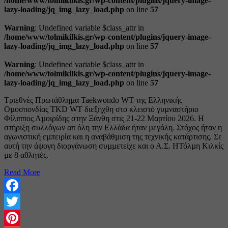
/home/www/tolmikilkis.gr/wp-content/plugins/jquery-image-
lazy-loading/jq_img_lazy_load.php
on line
57
Warning
: Undefined variable $class_attr in
/home/www/tolmikilkis.gr/wp-content/plugins/jquery-image-
lazy-loading/jq_img_lazy_load.php
on line
57
Warning
: Undefined variable $class_attr in
/home/www/tolmikilkis.gr/wp-content/plugins/jquery-image-
lazy-loading/jq_img_lazy_load.php
on line
57
Τριεθνές Πρωτάθληµα Taekwondo WT της Ελληνικής
Οµοσπονδίας TKD WT διεξήχθη στο κλειστό γυµναστήριο
Φίλιππος Αµοιρίδης στην Ξάνθη στις 21-22 Μαρτίου 2026. Η
στήριξη συλλόγων απ όλη την Ελλάδα ήταν µεγάλη. Στόχος ήταν η
αγωνιστική εµπειρία και η αναβάθµιση της τεχνικής κατάρτισης. Σε
αυτή την άψογη διοργάνωση συµµετείχε και ο Α.Σ. ΗΤόλµη Κιλκίς
µε 8 αθλητές.
Read More
Facebook
Twitter