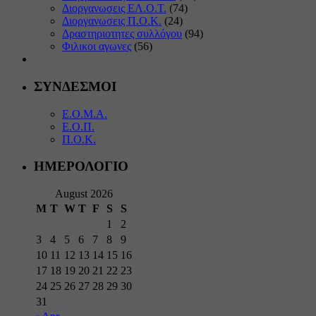
Διοργανωσεις ΕΛ.Ο.Τ.
(74)
Διοργανωσεις Π.Ο.Κ.
(24)
Δραστηριοτητες συλλόγου
(94)
Φιλικοι αγωνες
(56)
ΣΥΝΔΕΣΜΟΙ
Ε.Ο.Μ.Α.
Ε.Ο.Π.
Π.Ο.Κ.
ΗΜΕΡΟΛΟΓΙΟ
August 2026
M
T
W
T
F
S
S
1
2
3
4
5
6
7
8
9
10
11
12
13
14
15
16
17
18
19
20
21
22
23
24
25
26
27
28
29
30
31