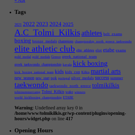
« Apr
Tags
2022
2023
2024
2025
2021
A.C_Tolmi_Kilkis
athletes
belt_exams
boxing
bronze_medals
champions
championship_north_greece_taekwondo
elite athletic club
etabe
elot
exams
elite_athletes
greek_national_team
gold_medal
gold_medals
Greece
kick boxing
greek_taekwondo_championship
kavala
martial arts
kids
kids_cup
kick_boxing_national_team
Kilkis
success
new_season
pok
silver_medals
summer
new_start
portugal
taekwondo
tolmikilkis
taekwondo_north_greece
Tolmi_Kilkis
wako
tolmisummercamp
winners
world_kickboxing_championship
ΕΤΑΒΕ
Warning
: Undefined array key 0 in
/home/www/tolmikilkis.gr/wp-content/plugins/opening-
hours/widget.php
on line
417
Opening Hours