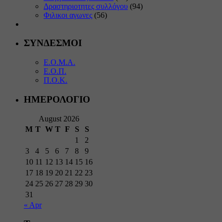
Δραστηριοτητες συλλόγου
(94)
Φιλικοι αγωνες
(56)
ΣΥΝΔΕΣΜΟΙ
Ε.Ο.Μ.Α.
Ε.Ο.Π.
Π.Ο.Κ.
ΗΜΕΡΟΛΟΓΙΟ
August 2026
M
T
W
T
F
S
S
1
2
3
4
5
6
7
8
9
10
11
12
13
14
15
16
17
18
19
20
21
22
23
24
25
26
27
28
29
30
31
« Apr