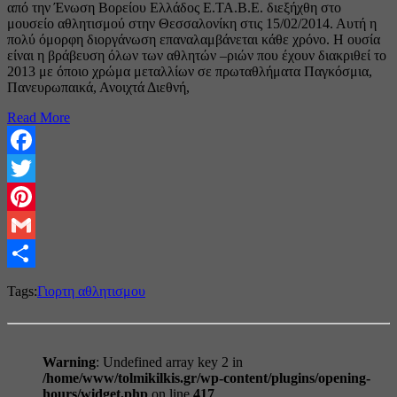
από την Ένωση Βορείου Ελλάδος Ε.ΤΑ.Β.Ε. διεξήχθη στο
μουσείο αθλητισμού στην Θεσσαλονίκη στις 15/02/2014. Αυτή η
πολύ όμορφη διοργάνωση επαναλαμβάνεται κάθε χρόνο. Η ουσία
είναι η βράβευση όλων των αθλητών –ριών που έχουν διακριθεί το
2013 με όποιο χρώμα μεταλλίων σε πρωταθλήματα Παγκόσμια,
Πανευρωπαικά, Ανοιχτά Διεθνή,
Read More
Facebook
Twitter
Pinterest
Gmail
Share
Tags:
Γιορτη αθλητισμου
Warning
: Undefined array key 2 in
/home/www/tolmikilkis.gr/wp-content/plugins/opening-
hours/widget.php
on line
417