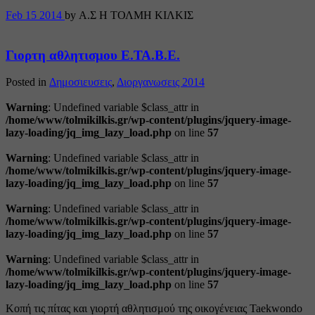
Feb
15
2014
by Α.Σ Η ΤΟΛΜΗ ΚΙΛΚΙΣ
Γιορτη αθλητισμου Ε.ΤΑ.Β.Ε.
Posted in
Δημοσιευσεις
,
Διοργανωσεις 2014
Warning
: Undefined variable $class_attr in
/home/www/tolmikilkis.gr/wp-content/plugins/jquery-image-
lazy-loading/jq_img_lazy_load.php
on line
57
Warning
: Undefined variable $class_attr in
/home/www/tolmikilkis.gr/wp-content/plugins/jquery-image-
lazy-loading/jq_img_lazy_load.php
on line
57
Warning
: Undefined variable $class_attr in
/home/www/tolmikilkis.gr/wp-content/plugins/jquery-image-
lazy-loading/jq_img_lazy_load.php
on line
57
Warning
: Undefined variable $class_attr in
/home/www/tolmikilkis.gr/wp-content/plugins/jquery-image-
lazy-loading/jq_img_lazy_load.php
on line
57
Κοπή τις πίτας και γιορτή αθλητισμού της οικογένειας Taekwondo