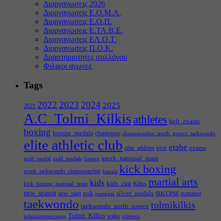
Διοργανωσεις 2026
Διοργανωσεις Ε.Ο.Μ.Α.
Διοργανωσεις Ε.Ο.Π.
Διοργανωσεις Ε.ΤΑ.Β.Ε.
Διοργανωσεις ΕΛ.Ο.Τ.
Διοργανωσεις Π.Ο.Κ.
Δραστηριοτητες συλλόγου
Φιλικοι αγωνες
Tags
2022
2023
2024
2025
2021
A.C_Tolmi_Kilkis
athletes
belt_exams
boxing
bronze_medals
champions
championship_north_greece_taekwondo
elite athletic club
etabe
elot
exams
elite_athletes
greek_national_team
gold_medal
gold_medals
Greece
kick boxing
greek_taekwondo_championship
kavala
martial arts
kids
kids_cup
kick_boxing_national_team
Kilkis
success
new_season
pok
silver_medals
summer
new_start
portugal
taekwondo
tolmikilkis
taekwondo_north_greece
Tolmi_Kilkis
wako
tolmisummercamp
winners