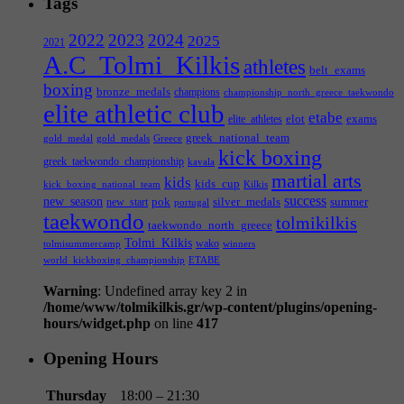
Tags
2022
2023
2024
2025
2021
A.C_Tolmi_Kilkis
athletes
belt_exams
boxing
bronze_medals
champions
championship_north_greece_taekwondo
elite athletic club
etabe
elot
exams
elite_athletes
greek_national_team
gold_medal
gold_medals
Greece
kick boxing
greek_taekwondo_championship
kavala
martial arts
kids
kids_cup
kick_boxing_national_team
Kilkis
success
new_season
pok
silver_medals
summer
new_start
portugal
taekwondo
tolmikilkis
taekwondo_north_greece
Tolmi_Kilkis
wako
tolmisummercamp
winners
world_kickboxing_championship
ΕΤΑΒΕ
Warning
: Undefined array key 2 in
/home/www/tolmikilkis.gr/wp-content/plugins/opening-
hours/widget.php
on line
417
Opening Hours
Thursday
18:00 – 21:30