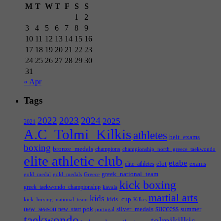
M
T
W
T
F
S
S
1
2
3
4
5
6
7
8
9
10
11
12
13
14
15
16
17
18
19
20
21
22
23
24
25
26
27
28
29
30
31
« Apr
Tags
2022
2023
2024
2025
2021
A.C_Tolmi_Kilkis
athletes
belt_exams
boxing
bronze_medals
champions
championship_north_greece_taekwondo
elite athletic club
etabe
elot
exams
elite_athletes
greek_national_team
gold_medal
gold_medals
Greece
kick boxing
greek_taekwondo_championship
kavala
martial arts
kids
kids_cup
kick_boxing_national_team
Kilkis
success
new_season
pok
silver_medals
summer
new_start
portugal
taekwondo
tolmikilkis