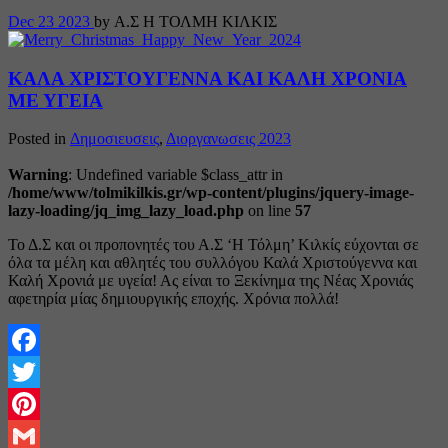
Dec
23
2023
by Α.Σ Η ΤΟΛΜΗ ΚΙΛΚΙΣ
ΚΑΛΑ ΧΡΙΣΤΟΥΓΕΝΝΑ ΚΑΙ ΚΑΛΗ ΧΡΟΝΙΑ
ΜΕ ΥΓΕΙΑ
Posted in
Δημοσιευσεις
,
Διοργανωσεις 2023
Warning
: Undefined variable $class_attr in
/home/www/tolmikilkis.gr/wp-content/plugins/jquery-image-
lazy-loading/jq_img_lazy_load.php
on line
57
Το Δ.Σ και οι προπονητές του Α.Σ ‘Η Τόλμη’ Κιλκίς εύχονται σε
όλα τα μέλη και αθλητές του συλλόγου Καλά Χριστούγεννα και
Καλή Χρονιά με υγεία! Ας είναι το Ξεκίνημα της Νέας Χρονιάς
αφετηρία μίας δημιουργικής εποχής. Χρόνια πολλά!
Facebook
Twitter
Pinterest