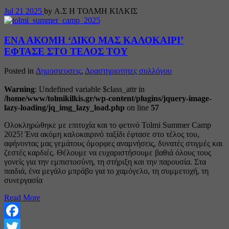
Jul
21
2025
by Α.Σ Η ΤΟΛΜΗ ΚΙΛΚΙΣ
ΕΝΑ ΑΚΟΜΗ ‘ΔΙΚΟ ΜΑΣ ΚΑΛΟΚΑΙΡΙ’
ΕΦΤΑΣΕ ΣΤΟ ΤΕΛΟΣ ΤΟΥ
Posted in
Δημοσιευσεις
,
Δραστηριοτητες συλλόγου
Warning
: Undefined variable $class_attr in
/home/www/tolmikilkis.gr/wp-content/plugins/jquery-image-
lazy-loading/jq_img_lazy_load.php
on line
57
Ολοκληρώθηκε με επιτυχία και το φετινό Tolmi Summer Camp
2025! Ένα ακόμη καλοκαιρινό ταξίδι έφτασε στο τέλος του,
αφήνοντας μας γεμάτους όμορφες αναμνήσεις, δυνατές στιγμές και
ζεστές καρδιές. Θέλουμε να ευχαριστήσουμε βαθιά όλους τους
γονείς για την εμπιστοσύνη, τη στήριξη και την παρουσία. Στα
παιδιά, ένα μεγάλο μπράβο για το χαμόγελο, τη συμμετοχή, τη
συνεργασία
Read More
Facebook