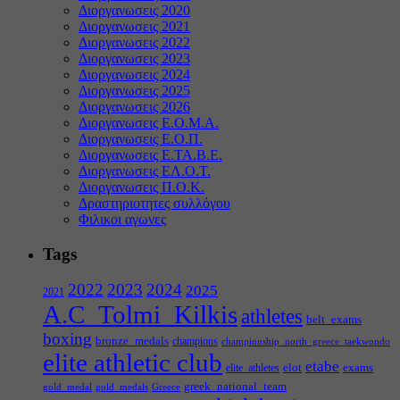
Διοργανωσεις 2020
Διοργανωσεις 2021
Διοργανωσεις 2022
Διοργανωσεις 2023
Διοργανωσεις 2024
Διοργανωσεις 2025
Διοργανωσεις 2026
Διοργανωσεις Ε.Ο.Μ.Α.
Διοργανωσεις Ε.Ο.Π.
Διοργανωσεις Ε.ΤΑ.Β.Ε.
Διοργανωσεις ΕΛ.Ο.Τ.
Διοργανωσεις Π.Ο.Κ.
Δραστηριοτητες συλλόγου
Φιλικοι αγωνες
Tags
2022
2023
2024
2025
2021
A.C_Tolmi_Kilkis
athletes
belt_exams
boxing
bronze_medals
champions
championship_north_greece_taekwondo
elite athletic club
etabe
elot
exams
elite_athletes
greek_national_team
gold_medal
gold_medals
Greece