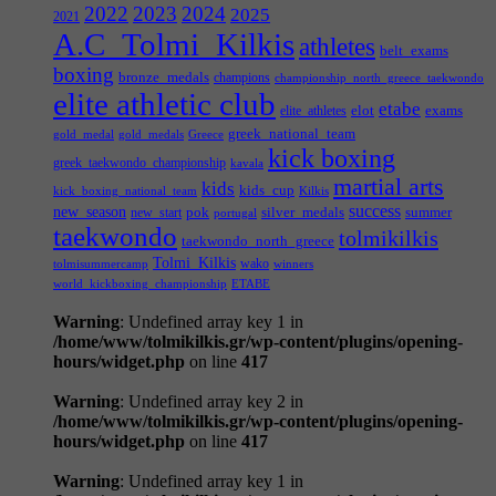
2022
2023
2024
2025
2021
A.C_Tolmi_Kilkis
athletes
belt_exams
boxing
bronze_medals
champions
championship_north_greece_taekwondo
elite athletic club
etabe
elot
exams
elite_athletes
greek_national_team
gold_medal
gold_medals
Greece
kick boxing
greek_taekwondo_championship
kavala
martial arts
kids
kids_cup
kick_boxing_national_team
Kilkis
success
new_season
pok
silver_medals
summer
new_start
portugal
taekwondo
tolmikilkis
taekwondo_north_greece
Tolmi_Kilkis
wako
tolmisummercamp
winners
world_kickboxing_championship
ΕΤΑΒΕ
Warning
: Undefined array key 1 in
/home/www/tolmikilkis.gr/wp-content/plugins/opening-
hours/widget.php
on line
417
Warning
: Undefined array key 2 in
/home/www/tolmikilkis.gr/wp-content/plugins/opening-
hours/widget.php
on line
417
Warning
: Undefined array key 1 in