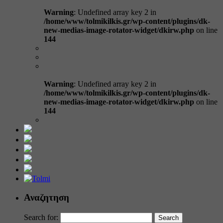
Warning
: Undefined array key 2 in
/home/www/tolmikilkis.gr/wp-content/plugins/dk-
new-medias-image-rotator-widget/dkirw.php
on line
144
Warning
: Undefined array key 2 in
/home/www/tolmikilkis.gr/wp-content/plugins/dk-
new-medias-image-rotator-widget/dkirw.php
on line
144
Αναζητηση
Search for: