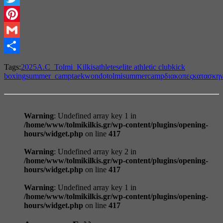
Twitter
Pinterest
Gmail
Share
Tags:
2025
A.C_Tolmi_Kilkis
athletes
elite athletic club
kick
boxing
summer_camp
taekwondo
tolmisummercamp
διακοπες
κατασκη
Warning
: Undefined array key 1 in
/home/www/tolmikilkis.gr/wp-content/plugins/opening-
hours/widget.php
on line
417
Warning
: Undefined array key 2 in
/home/www/tolmikilkis.gr/wp-content/plugins/opening-
hours/widget.php
on line
417
Warning
: Undefined array key 1 in
/home/www/tolmikilkis.gr/wp-content/plugins/opening-
hours/widget.php
on line
417