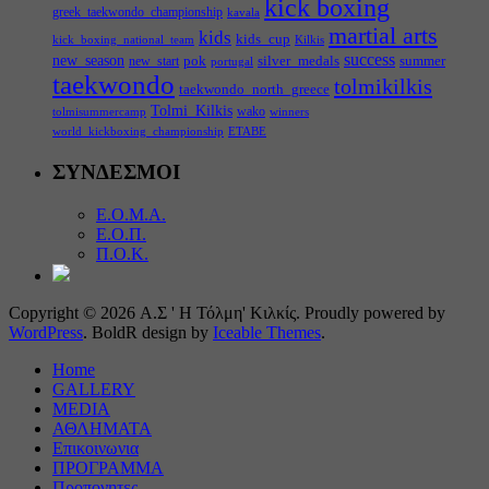
kick boxing
greek_taekwondo_championship
kavala
martial arts
kids
kids_cup
kick_boxing_national_team
Kilkis
success
new_season
pok
silver_medals
summer
new_start
portugal
taekwondo
tolmikilkis
taekwondo_north_greece
Tolmi_Kilkis
wako
tolmisummercamp
winners
world_kickboxing_championship
ΕΤΑΒΕ
ΣΥΝΔΕΣΜΟΙ
Ε.Ο.Μ.Α.
Ε.Ο.Π.
Π.Ο.Κ.
Copyright © 2026 Α.Σ ' Η Τόλμη' Κιλκίς. Proudly powered by
WordPress
. BoldR design by
Iceable Themes
.
Home
GALLERY
MEDIA
ΑΘΛΗΜΑΤΑ
Επικοινωνια
ΠΡΟΓΡΑΜΜΑ
Προπονητες