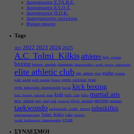
Διοργανωσεις Ε.ΤΑ.Β.Ε.
Διοργανωσεις ΕΛ.Ο.Τ.
Διοργανωσεις Π.Ο.Κ.
Δραστηριοτητες συλλόγου
Φιλικοι αγωνες
Tags
2022
2023
2024
2025
2021
A.C_Tolmi_Kilkis
athletes
belt_exams
boxing
bronze_medals
champions
championship_north_greece_taekwondo
elite athletic club
etabe
elot
exams
elite_athletes
greek_national_team
gold_medal
gold_medals
Greece
kick boxing
greek_taekwondo_championship
kavala
martial arts
kids
kids_cup
kick_boxing_national_team
Kilkis
success
new_season
pok
silver_medals
summer
new_start
portugal
taekwondo
tolmikilkis
taekwondo_north_greece
Tolmi_Kilkis
wako
tolmisummercamp
winners
world_kickboxing_championship
ΕΤΑΒΕ
ΣΥΝΔΕΣΜΟΙ