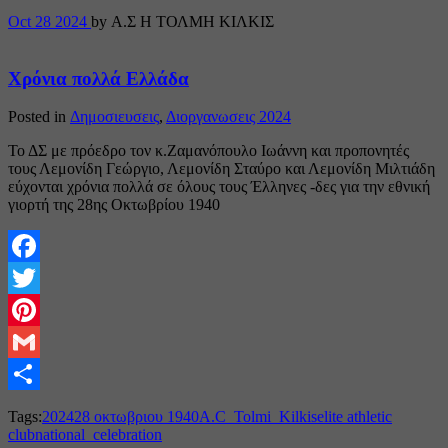
Oct
28
2024
by Α.Σ Η ΤΟΛΜΗ ΚΙΛΚΙΣ
Χρόνια πολλά Ελλάδα
Posted in
Δημοσιευσεις
,
Διοργανωσεις 2024
Το ΔΣ με πρόεδρο τον κ.Ζαμανόπουλο Ιωάννη και προπονητές
τους Λεμονίδη Γεώργιο, Λεμονίδη Σταύρο και Λεμονίδη Μιλτιάδη
εύχονται χρόνια πολλά σε όλους τους Έλληνες -δες για την εθνική
γιορτή της 28ης Οκτωβρίου 1940
Facebook
Twitter
Pinterest
Gmail
Share
Tags:
2024
28 οκτωβριου 1940
A.C_Tolmi_Kilkis
elite athletic
club
national_celebration