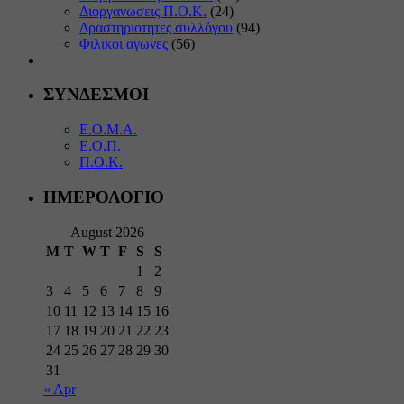
Διοργανωσεις Π.Ο.Κ.
(24)
Δραστηριοτητες συλλόγου
(94)
Φιλικοι αγωνες
(56)
ΣΥΝΔΕΣΜΟΙ
Ε.Ο.Μ.Α.
Ε.Ο.Π.
Π.Ο.Κ.
ΗΜΕΡΟΛΟΓΙΟ
August 2026
M
T
W
T
F
S
S
1
2
3
4
5
6
7
8
9
10
11
12
13
14
15
16
17
18
19
20
21
22
23
24
25
26
27
28
29
30
31
« Apr