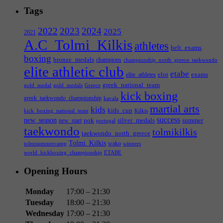
Tags
2022
2023
2024
2025
2021
A.C_Tolmi_Kilkis
athletes
belt_exams
boxing
bronze_medals
champions
championship_north_greece_taekwondo
elite athletic club
etabe
elot
exams
elite_athletes
greek_national_team
gold_medal
gold_medals
Greece
kick boxing
greek_taekwondo_championship
kavala
martial arts
kids
kids_cup
kick_boxing_national_team
Kilkis
success
new_season
pok
silver_medals
summer
new_start
portugal
taekwondo
tolmikilkis
taekwondo_north_greece
Tolmi_Kilkis
wako
tolmisummercamp
winners
world_kickboxing_championship
ΕΤΑΒΕ
Opening Hours
Monday
17:00 – 21:30
Tuesday
18:00 – 21:30
Wednesday
17:00 – 21:30