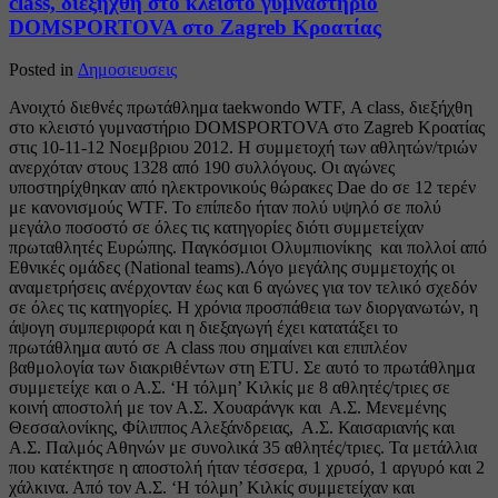
class, διεξήχθη στο κλειστό γυμναστήριο
DOMSPORTOVA στο Zagreb Κροατίας
Posted in
Δημοσιευσεις
Ανοιχτό διεθνές πρωτάθλημα taekwondo WTF, Α class, διεξήχθη
στο κλειστό γυμναστήριο DOMSPORTOVA στο Zagreb Κροατίας
στις 10-11-12 Noεμβριου 2012. Η συμμετοχή των αθλητών/τριών
ανερχόταν στους 1328 από 190 συλλόγους. Οι αγώνες
υποστηρίχθηκαν από ηλεκτρονικούς θώρακες Dae do σε 12 τερέν
με κανονισμούς WTF. Το επίπεδο ήταν πολύ υψηλό σε πολύ
μεγάλο ποσοστό σε όλες τις κατηγορίες διότι συμμετείχαν
πρωταθλητές Ευρώπης. Παγκόσμιοι Ολυμπιονίκης και πολλοί από
Εθνικές ομάδες (National teams).Λόγο μεγάλης συμμετοχής οι
αναμετρήσεις ανέρχονταν έως και 6 αγώνες για τον τελικό σχεδόν
σε όλες τις κατηγορίες. Η χρόνια προσπάθεια των διοργανωτών, η
άψογη συμπεριφορά και η διεξαγωγή έχει κατατάξει το
πρωτάθλημα αυτό σε A class που σημαίνει και επιπλέον
βαθμολογία των διακριθέντων στη ΕΤU. Σε αυτό το πρωτάθλημα
συμμετείχε και ο Α.Σ. ‘Η τόλμη’ Κιλκίς με 8 αθλητές/τριες σε
κοινή αποστολή με τον Α.Σ. Χουαράνγκ και Α.Σ. Μενεμένης
Θεσσαλονίκης, Φίλιππος Αλεξάνδρειας, Α.Σ. Καισαριανής και
Α.Σ. Παλμός Αθηνών με συνολικά 35 αθλητές/τριες. Τα μετάλλια
που κατέκτησε η αποστολή ήταν τέσσερα, 1 χρυσό, 1 αργυρό και 2
χάλκινα. Από τον Α.Σ. ‘Η τόλμη’ Κιλκίς συμμετείχαν και