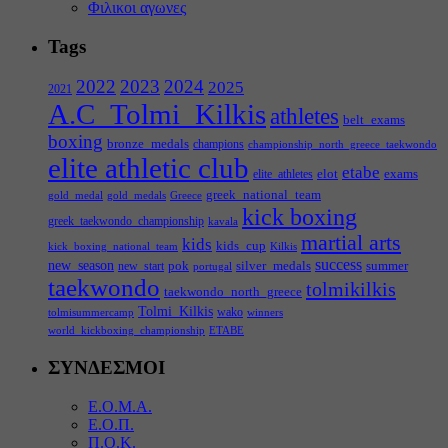
Φιλικοι αγωνες
Tags
2022
2023
2024
2025
2021
A.C_Tolmi_Kilkis
athletes
belt_exams
boxing
bronze_medals
champions
championship_north_greece_taekwondo
elite athletic club
etabe
elot
exams
elite_athletes
greek_national_team
gold_medal
gold_medals
Greece
kick boxing
greek_taekwondo_championship
kavala
martial arts
kids
kids_cup
kick_boxing_national_team
Kilkis
success
new_season
pok
silver_medals
summer
new_start
portugal
taekwondo
tolmikilkis
taekwondo_north_greece
Tolmi_Kilkis
wako
tolmisummercamp
winners
world_kickboxing_championship
ΕΤΑΒΕ
ΣΥΝΔΕΣΜΟΙ
Ε.Ο.Μ.Α.
Ε.Ο.Π.
Π.Ο.Κ.