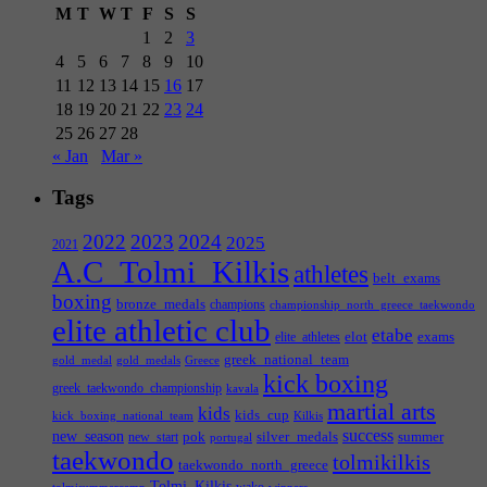
M
T
W
T
F
S
S
1
2
3
4
5
6
7
8
9
10
11
12
13
14
15
16
17
18
19
20
21
22
23
24
25
26
27
28
« Jan
Mar »
Tags
2022
2023
2024
2025
2021
A.C_Tolmi_Kilkis
athletes
belt_exams
boxing
bronze_medals
champions
championship_north_greece_taekwondo
elite athletic club
etabe
elot
exams
elite_athletes
greek_national_team
gold_medal
gold_medals
Greece
kick boxing
greek_taekwondo_championship
kavala
martial arts
kids
kids_cup
kick_boxing_national_team
Kilkis
success
new_season
pok
silver_medals
summer
new_start
portugal
taekwondo
tolmikilkis
taekwondo_north_greece
Tolmi_Kilkis