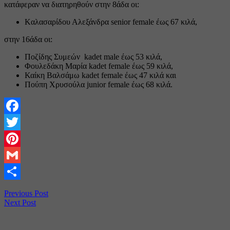
κατάφεραν να διατηρηθούν στην 8άδα οι:
Kαλασαρίδου Αλεξάνδρα senior female έως 67 κιλά,
στην 16άδα οι:
Ποζίδης Συμεών kadet male έως 53 κιλά,
Φουλεδάκη Μαρία kadet female έως 59 κιλά,
Καίκη Βαλσάμω kadet female έως 47 κιλά και
Πούπη Χρυσούλα junior female έως 68 κιλά.
Facebook
Twitter
Pinterest
Gmail
Share
Previous Post
Next Post