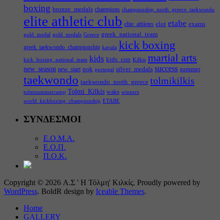
boxing
bronze_medals
champions
championship_north_greece_taekwondo
elite athletic club
etabe
elot
exams
elite_athletes
greek_national_team
gold_medal
gold_medals
Greece
kick boxing
greek_taekwondo_championship
kavala
martial arts
kids
kids_cup
kick_boxing_national_team
Kilkis
success
new_season
pok
silver_medals
summer
new_start
portugal
taekwondo
tolmikilkis
taekwondo_north_greece
Tolmi_Kilkis
wako
tolmisummercamp
winners
world_kickboxing_championship
ΕΤΑΒΕ
ΣΥΝΔΕΣΜΟΙ
Ε.Ο.Μ.Α.
Ε.Ο.Π.
Π.Ο.Κ.
Copyright © 2026 Α.Σ ' Η Τόλμη' Κιλκίς. Proudly powered by
WordPress
. BoldR design by
Iceable Themes
.
Home
GALLERY