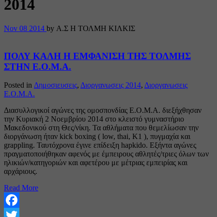
2014
Nov
08
2014
by Α.Σ Η ΤΟΛΜΗ ΚΙΛΚΙΣ
ΠΟΛΥ ΚΑΛΗ Η ΕΜΦΑΝΙΣΗ ΤΗΣ ΤΟΛΜΗΣ
ΣΤΗΝ Ε.Ο.Μ.Α.
Posted in
Δημοσιευσεις
,
Διοργανωσεις 2014
,
Διοργανωσεις
Ε.Ο.Μ.Α.
Διασυλλογικοί αγώνες της ομοσπονδίας Ε.Ο.Μ.Α. διεξήχθησαν
την Κυριακή 2 Νοεμβρίου 2014 στο κλειστό γυμναστήριο
Μακεδονικού στη Θες/νίκη. Τα αθλήματα που θεμελίωσαν την
διοργάνωση ήταν kick boxing ( low, thai, Κ1 ), πυγμαχία και
grappling. Ταυτόχρονα έγινε επίδειξη hapkido. Εξήντα αγώνες
πραγματοποιήθηκαν αφενός με έμπειρους αθλητές/τριες όλων των
ηλικιών/κατηγοριών και αφετέρου με μέτριας εμπειρίας και
αρχάριους.
Read More
Facebook