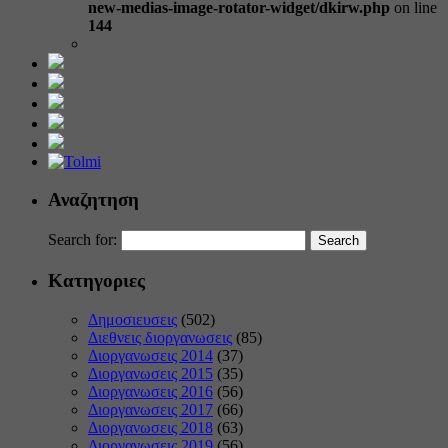
new-medias-image-rotator-widget/dkirw.php
on line
144
Αναζητηση
Search for:
Κατηγοριες
Δημοσιευσεις
(502)
Διεθνεις διοργανωσεις
(85)
Διοργανωσεις 2014
(37)
Διοργανωσεις 2015
(35)
Διοργανωσεις 2016
(56)
Διοργανωσεις 2017
(66)
Διοργανωσεις 2018
(63)
Διοργανωσεις 2019
(56)