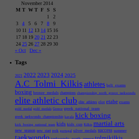
November 2014
M
T
W
T
F
S
S
1
2
3
4
5
6
7
8
9
10
11
12
13
14
15
16
17
18
19
20
21
22
23
24
25
26
27
28
29
30
« Oct
Dec »
Tags
2022
2023
2024
2025
2021
A.C_Tolmi_Kilkis
athletes
belt_exams
boxing
bronze_medals
champions
championship_north_greece_taekwondo
elite athletic club
etabe
elot
exams
elite_athletes
greek_national_team
gold_medal
gold_medals
Greece
kick boxing
greek_taekwondo_championship
kavala
martial arts
kids
kids_cup
kick_boxing_national_team
Kilkis
success
new_season
pok
silver_medals
summer
new_start
portugal
taekwondo
tolmikilkis
taekwondo_north_greece