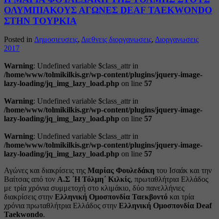
ΟΛΥΜΠΙΑΚΟΥΣ ΑΓΩΝΕΣ DEAF TAEKWONDO
ΣΤΗΝ ΤΟΥΡΚΙΑ
Posted in
Δημοσιευσεις
,
Διεθνεις διοργανωσεις
,
Διοργανωσεις
2017
Warning
: Undefined variable $class_attr in
/home/www/tolmikilkis.gr/wp-content/plugins/jquery-image-
lazy-loading/jq_img_lazy_load.php
on line
57
Warning
: Undefined variable $class_attr in
/home/www/tolmikilkis.gr/wp-content/plugins/jquery-image-
lazy-loading/jq_img_lazy_load.php
on line
57
Warning
: Undefined variable $class_attr in
/home/www/tolmikilkis.gr/wp-content/plugins/jquery-image-
lazy-loading/jq_img_lazy_load.php
on line
57
Αγώνες και διακρίσεις της
Μαρίας Φουλεδάκη
του Ισαάκ και την
Βαίτσας από τον
Α.Σ ΄Η Τόλμη΄ Κιλκίς
, πρωταθλήτρια Ελλάδος
με τρία χρόνια συμμετοχή στο κλιμάκιο, δύο πανελλήνιες
διακρίσεις στην
Ελληνική Ομοσπονδία Ταεκβοντό
και τρία
χρόνια πρωταθλήτρια Ελλάδος στην
Ελληνική Ομοσπονδία
Deaf
Taekwondo
.