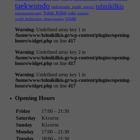
taekwondo
tolmikilkis
taekwondo_north_greece
Tolmi_Kilkis
wako
tolmisummercamp
winners
world_kickboxing_championship
ΕΤΑΒΕ
Warning
: Undefined array key 1 in
/home/www/tolmikilkis.gr/wp-content/plugins/opening-
hours/widget.php
on line
417
Warning
: Undefined array key 2 in
/home/www/tolmikilkis.gr/wp-content/plugins/opening-
hours/widget.php
on line
417
Warning
: Undefined array key 1 in
/home/www/tolmikilkis.gr/wp-content/plugins/opening-
hours/widget.php
on line
417
Opening Hours
Friday
17:00 – 21:30
Saturday
Κλειστα
Sunday
Κλειστα
Monday
17:00 – 21:30
Tuesday
18:00 – 21:30