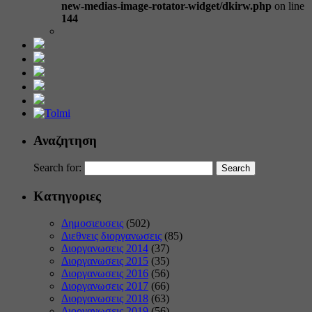
new-medias-image-rotator-widget/dkirw.php
on line
144
Αναζητηση
Search for:
Κατηγοριες
Δημοσιευσεις
(502)
Διεθνεις διοργανωσεις
(85)
Διοργανωσεις 2014
(37)
Διοργανωσεις 2015
(35)
Διοργανωσεις 2016
(56)
Διοργανωσεις 2017
(66)
Διοργανωσεις 2018
(63)
Διοργανωσεις 2019
(56)