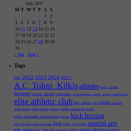
July 2017
M
T
W
T
F
S
S
1
2
3
4
5
6
7
8
9
10
11
12
13
14
15
16
17
18
19
20
21
22
23
24
25
26
27
28
29
30
31
« Jun
Aug »
Tags
2022
2023
2024
2025
2021
A.C_Tolmi_Kilkis
athletes
belt_exams
boxing
bronze_medals
champions
championship_north_greece_taekwondo
elite athletic club
etabe
elot
exams
elite_athletes
greek_national_team
gold_medal
gold_medals
Greece
kick boxing
greek_taekwondo_championship
kavala
martial arts
kids
kids_cup
kick_boxing_national_team
Kilkis
success
new_season
pok
silver_medals
summer
new_start
portugal