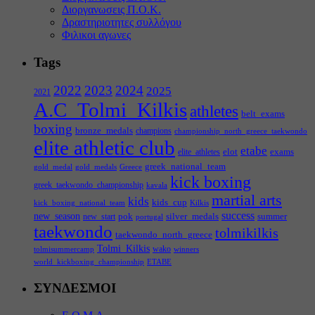
Διοργανωσεις Π.Ο.Κ.
Δραστηριοτητες συλλόγου
Φιλικοι αγωνες
Tags
2022
2023
2024
2025
2021
A.C_Tolmi_Kilkis
athletes
belt_exams
boxing
bronze_medals
champions
championship_north_greece_taekwondo
elite athletic club
etabe
elot
exams
elite_athletes
greek_national_team
gold_medal
gold_medals
Greece
kick boxing
greek_taekwondo_championship
kavala
martial arts
kids
kids_cup
kick_boxing_national_team
Kilkis
success
new_season
pok
silver_medals
summer
new_start
portugal
taekwondo
tolmikilkis
taekwondo_north_greece
Tolmi_Kilkis
wako
tolmisummercamp
winners
world_kickboxing_championship
ΕΤΑΒΕ
ΣΥΝΔΕΣΜΟΙ