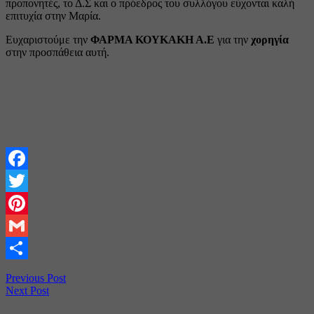
προπονητές, το Δ.Σ και ο πρόεδρος του συλλόγου εύχονται καλή
επιτυχία στην Μαρία.
Ευχαριστούμε την
ΦΑΡΜΑ ΚΟΥΚΑΚΗ Α.Ε
για την
χορηγία
στην προσπάθεια αυτή.
Facebook
Twitter
Pinterest
Gmail
Share
Previous Post
Next Post