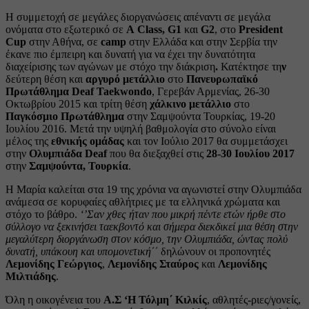
Η συμμετοχή σε μεγάλες διοργανώσεις απέναντι σε μεγάλα
ονόματα στο εξωτερικό σε
A
Class
,
G
1
και
G
2
, στο
President
Cup
στην Αθήνα, σε
camp
στην Ελλάδα και στην Σερβία την
έκανε πιο έμπειρη και δυνατή για να έχει την δυνατότητα
διαχείρισης των αγώνων με στόχο την διάκριση
.
Κατέκτησε τη
ν
δεύτερη θέση και
αργυρό μετάλλιο
στο
Πανευρωπαϊκό
Πρωτάθλημα
Deaf
Taekwondo
, Γερεβάν Αρμενίας, 26-30
Οκτωβρίου 2015 και τρίτη θέση
χάλκινο μετάλλιο
στο
Παγκόσμιο Πρωτάθλημα
στην Σαμψούντα Τουρκίας, 19-20
Ιουλίου 2016. Μετά την υψηλή βαθμολογία στο σύνολο είναι
μέλος της
εθνικής ομάδας
και τον Ιούλιο 2017 θα συμμετάσχει
στην
Ολυμπιάδα
Deaf
που θα διεξαχθεί στις
28-30
Ιουλίου 2017
στην
Σαμψούντα, Τουρκία
.
Η Μαρία καλείται στα 19 της χρόνια να αγωνιστεί στην Ολυμπιάδα
ανάμεσα σε κορυφαίες αθλήτριες με τα ελληνικά χρώματα και
στόχο το βάθρο.
‘’Σαν χθες ήταν που μικρή πέντε ετών ήρθε στο
σύλλογο να ξεκινήσει ταεκβοντό και σήμερα διεκδικεί
μια θέση στην
μεγαλύτερη διοργάνωση στον κόσμο, την Ολυμπιάδα, ώντας πολύ
δυνατή, υπάκουη και υπομονετική΄΄
δηλώνουν οι προπονητές
Λεμονίδης Γεώργιος
,
Λεμονίδης Σταύρος
και
Λεμονίδης
Μιλτιάδης
.
Όλη η οικογένεια του
Α.Σ ‘Η Τόλμη΄ Κιλκίς
, αθλητές-ριες/γονείς,