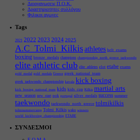
Διοργανωσεις Π.Ο.Κ.
Δραστηριοτητες συλλόγου
Φιλικοι αγωνες
Tags
2022
2023
2024
2025
2021
A.C_Tolmi_Kilkis
athletes
belt_exams
boxing
bronze_medals
champions
championship_north_greece_taekwondo
elite athletic club
etabe
elot
exams
elite_athletes
greek_national_team
gold_medal
gold_medals
Greece
kick boxing
greek_taekwondo_championship
kavala
martial arts
kids
kids_cup
kick_boxing_national_team
Kilkis
success
new_season
pok
silver_medals
summer
new_start
portugal
taekwondo
tolmikilkis
taekwondo_north_greece
Tolmi_Kilkis
wako
tolmisummercamp
winners
world_kickboxing_championship
ΕΤΑΒΕ
ΣΥΝΔΕΣΜΟΙ
Ε.Ο.Μ.Α.