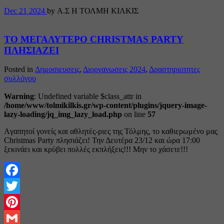
Dec
21
2024
by Α.Σ Η ΤΟΛΜΗ ΚΙΛΚΙΣ
TΟ ΜΕΓΑΛΥΤΕΡΟ CHRISTMAS PARTY
ΠΛΗΣΙΑΖΕΙ
Posted in
Δημοσιευσεις
,
Διοργανωσεις 2024
,
Δραστηριοτητες
συλλόγου
Warning
: Undefined variable $class_attr in
/home/www/tolmikilkis.gr/wp-content/plugins/jquery-image-
lazy-loading/jq_img_lazy_load.php
on line
57
Aγαπητοί γονείς και αθλητές-ριες της Τόλμης, το καθιερωμένο μας
Christmas Party πλησιάζει! Την Δευτέρα 23/12 και ώρα 17:00
ξεκινάει και κρύβει πολλές εκπλήξεις!!! Μην το χάσετε!!!
Facebook
Twitter
Pinterest