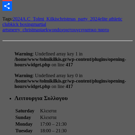
Gmail
Share
Tags:
2024
A.C_Tolmi_Kilkis
christmas_party_2024
elite athletic
club
kick boxing
martial
arts
merry_christmas
taekwondo
χριστουγεννιατικο παρτυ
Warning
: Undefined array key 1 in
/home/www/tolmikilkis.gr/wp-content/plugins/opening-
hours/widget.php
on line
417
Warning
: Undefined array key 0 in
/home/www/tolmikilkis.gr/wp-content/plugins/opening-
hours/widget.php
on line
417
Λειτουργια Συλλογου
Saturday
Κλειστα
Sunday
Κλειστα
Monday
17:00 – 21:30
Tuesday
18:00 – 21:30