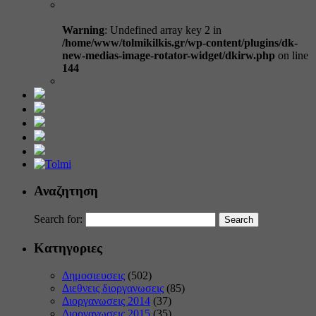
Warning
: Undefined array key 2 in
/home/www/tolmikilkis.gr/wp-content/plugins/dk-
new-medias-image-rotator-widget/dkirw.php
on line
144
Αναζητηση
Search for:
Κατηγοριες
Δημοσιευσεις
(502)
Διεθνεις διοργανωσεις
(85)
Διοργανωσεις 2014
(37)
Διοργανωσεις 2015
(35)