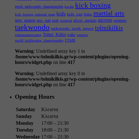
kick boxing
greek_taekwondo_championship
kavala
martial arts
kids
kids_cup
kick_boxing_national_team
Kilkis
success
new_season
pok
silver_medals
summer
new_start
portugal
taekwondo
tolmikilkis
taekwondo_north_greece
Tolmi_Kilkis
wako
tolmisummercamp
winners
world_kickboxing_championship
ΕΤΑΒΕ
Warning
: Undefined array key 1 in
/home/www/tolmikilkis.gr/wp-content/plugins/opening-
hours/widget.php
on line
417
Warning
: Undefined array key 0 in
/home/www/tolmikilkis.gr/wp-content/plugins/opening-
hours/widget.php
on line
417
Opening Hours
Saturday
Κλειστα
Sunday
Κλειστα
Monday
17:00 – 21:30
Tuesday
18:00 – 21:30
Wednesday
17:00 – 21:30