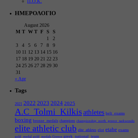
Π.Ο.Κ.
ΗΜΕΡΟΛΟΓΙΟ
August 2026
M
T
W
T
F
S
S
1
2
3
4
5
6
7
8
9
10
11
12
13
14
15
16
17
18
19
20
21
22
23
24
25
26
27
28
29
30
31
« Apr
Tags
2022
2023
2024
2025
2021
A.C_Tolmi_Kilkis
athletes
belt_exams
boxing
bronze_medals
champions
championship_north_greece_taekwondo
elite athletic club
etabe
elot
exams
elite_athletes
greek_national_team
gold_medal
gold_medals
Greece