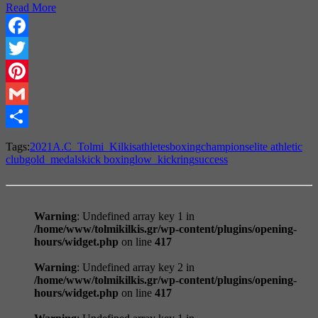
Read More
Facebook
Twitter
Pinterest
Gmail
Share
Tags:
2021
A.C_Tolmi_Kilkis
athletes
boxing
champions
elite athletic
club
gold_medals
kick boxing
low_kick
ring
success
Warning
: Undefined array key 1 in
/home/www/tolmikilkis.gr/wp-content/plugins/opening-
hours/widget.php
on line
417
Warning
: Undefined array key 2 in
/home/www/tolmikilkis.gr/wp-content/plugins/opening-
hours/widget.php
on line
417