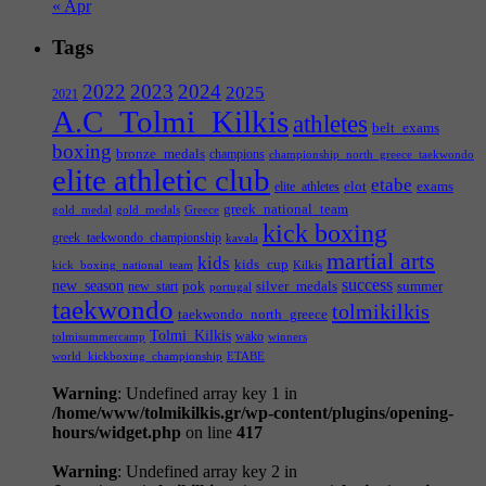
« Apr
Tags
2022
2023
2024
2025
2021
A.C_Tolmi_Kilkis
athletes
belt_exams
boxing
bronze_medals
champions
championship_north_greece_taekwondo
elite athletic club
etabe
elot
exams
elite_athletes
greek_national_team
gold_medal
gold_medals
Greece
kick boxing
greek_taekwondo_championship
kavala
martial arts
kids
kids_cup
kick_boxing_national_team
Kilkis
success
new_season
pok
silver_medals
summer
new_start
portugal
taekwondo
tolmikilkis
taekwondo_north_greece
Tolmi_Kilkis
wako
tolmisummercamp
winners
world_kickboxing_championship
ΕΤΑΒΕ
Warning
: Undefined array key 1 in
/home/www/tolmikilkis.gr/wp-content/plugins/opening-
hours/widget.php
on line
417
Warning
: Undefined array key 2 in