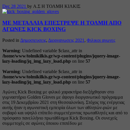
Dec
28
2021
by Α.Σ Η ΤΟΛΜΗ ΚΙΛΚΙΣ
ΜΕ ΜΕΤΑΛΛΙΑ ΕΠΕΣΤΡΕΨΕ Η ΤΟΛΜΗ ΑΠΟ
ΑΓΩΝΕΣ KICK BOXING
Posted in
Δημοσιευσεις
,
Διοργανωσεις 2021
,
Φιλικοι αγωνες
Warning
: Undefined variable $class_attr in
/home/www/tolmikilkis.gr/wp-content/plugins/jquery-image-
lazy-loading/jq_img_lazy_load.php
on line
57
Warning
: Undefined variable $class_attr in
/home/www/tolmikilkis.gr/wp-content/plugins/jquery-image-
lazy-loading/jq_img_lazy_load.php
on line
57
Αγώνες Kick Bοxing με φιλικό χαρακτήρα διεξήχθησαν στο
γυμναστήριο Golden Gloves με άψογο διοργανωτικό πρόγραμμα
στις 19 Δεκεμβρίου 2021 στη Θεσσαλονίκη. Στόχος της ενέργειας
αυτής ήταν η αγωνιστική εμπειρία όλων των αθλητών-ριών με
σοβαρό και υψηλό επίπεδο συμμετέχοντας πρωταθλητές και από το
πρόσφατο πανελλήνιο πρωτάθλημα Kick Boxing. Οι συνεχείς
συμμετοχές σε αγώνες όποιου επιπέδου με