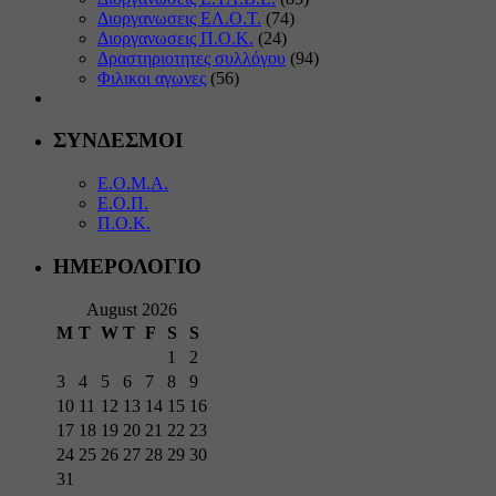
Διοργανωσεις ΕΛ.Ο.Τ.
(74)
Διοργανωσεις Π.Ο.Κ.
(24)
Δραστηριοτητες συλλόγου
(94)
Φιλικοι αγωνες
(56)
ΣΥΝΔΕΣΜΟΙ
Ε.Ο.Μ.Α.
Ε.Ο.Π.
Π.Ο.Κ.
ΗΜΕΡΟΛΟΓΙΟ
August 2026
M
T
W
T
F
S
S
1
2
3
4
5
6
7
8
9
10
11
12
13
14
15
16
17
18
19
20
21
22
23
24
25
26
27
28
29
30
31