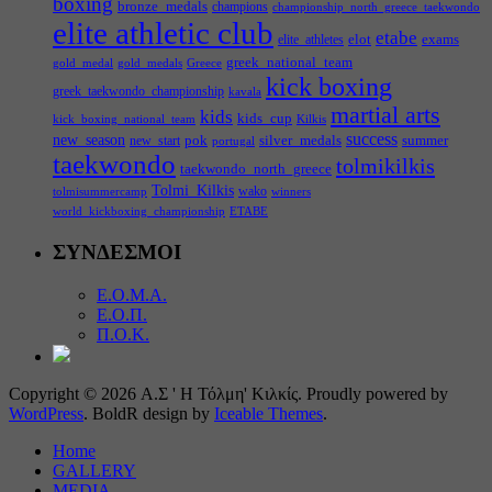
boxing
bronze_medals
champions
championship_north_greece_taekwondo
elite athletic club
etabe
elot
exams
elite_athletes
greek_national_team
gold_medal
gold_medals
Greece
kick boxing
greek_taekwondo_championship
kavala
martial arts
kids
kids_cup
kick_boxing_national_team
Kilkis
success
new_season
pok
silver_medals
summer
new_start
portugal
taekwondo
tolmikilkis
taekwondo_north_greece
Tolmi_Kilkis
wako
tolmisummercamp
winners
world_kickboxing_championship
ΕΤΑΒΕ
ΣΥΝΔΕΣΜΟΙ
Ε.Ο.Μ.Α.
Ε.Ο.Π.
Π.Ο.Κ.
Copyright © 2026 Α.Σ ' Η Τόλμη' Κιλκίς. Proudly powered by
WordPress
. BoldR design by
Iceable Themes
.
Home
GALLERY
MEDIA