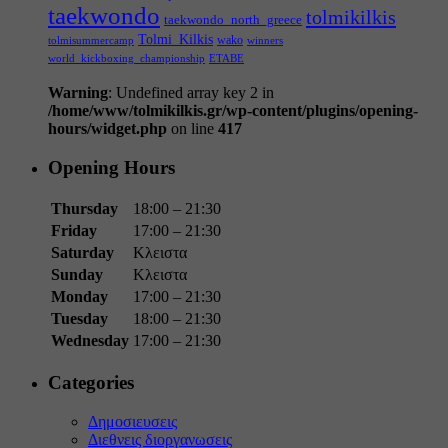
taekwondo
tolmikilkis
taekwondo_north_greece
Tolmi_Kilkis
wako
tolmisummercamp
winners
world_kickboxing_championship
ΕΤΑΒΕ
Warning
: Undefined array key 2 in
/home/www/tolmikilkis.gr/wp-content/plugins/opening-
hours/widget.php
on line
417
Opening Hours
Thursday
18:00 – 21:30
Friday
17:00 – 21:30
Saturday
Κλειστα
Sunday
Κλειστα
Monday
17:00 – 21:30
Tuesday
18:00 – 21:30
Wednesday
17:00 – 21:30
Categories
Δημοσιευσεις
Διεθνεις διοργανωσεις