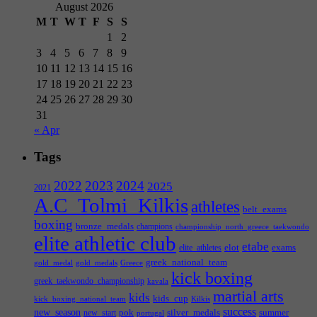
August 2026
M
T
W
T
F
S
S
1
2
3
4
5
6
7
8
9
10
11
12
13
14
15
16
17
18
19
20
21
22
23
24
25
26
27
28
29
30
31
« Apr
Tags
2022
2023
2024
2025
2021
A.C_Tolmi_Kilkis
athletes
belt_exams
boxing
bronze_medals
champions
championship_north_greece_taekwondo
elite athletic club
etabe
elot
exams
elite_athletes
greek_national_team
gold_medal
gold_medals
Greece
kick boxing
greek_taekwondo_championship
kavala
martial arts
kids
kids_cup
kick_boxing_national_team
Kilkis
success
new_season
pok
silver_medals
summer
new_start
portugal