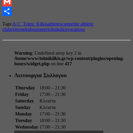
Pinterest
Gmail
Share
Tags:
A.C_Tolmi_Kilkis
athletes
camp
elite athletic
club
extreme
kids
summer
tolmikilkis
vacations
Warning
: Undefined array key 2 in
/home/www/tolmikilkis.gr/wp-content/plugins/opening-
hours/widget.php
on line
417
Λειτουργια Συλλογου
Thursday
18:00 – 21:30
Friday
17:00 – 21:30
Saturday
Κλειστα
Sunday
Κλειστα
Monday
17:00 – 21:30
Tuesday
18:00 – 21:30
Wednesday
17:00 – 21:30