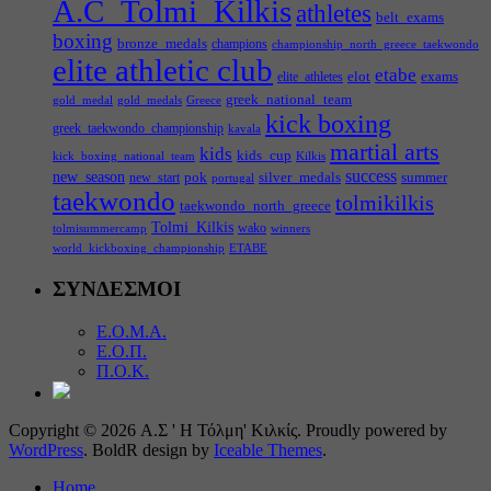
A.C_Tolmi_Kilkis
athletes
belt_exams
boxing
bronze_medals
champions
championship_north_greece_taekwondo
elite athletic club
etabe
elot
exams
elite_athletes
greek_national_team
gold_medal
gold_medals
Greece
kick boxing
greek_taekwondo_championship
kavala
martial arts
kids
kids_cup
kick_boxing_national_team
Kilkis
success
new_season
pok
silver_medals
summer
new_start
portugal
taekwondo
tolmikilkis
taekwondo_north_greece
Tolmi_Kilkis
wako
tolmisummercamp
winners
world_kickboxing_championship
ΕΤΑΒΕ
ΣΥΝΔΕΣΜΟΙ
Ε.Ο.Μ.Α.
Ε.Ο.Π.
Π.Ο.Κ.
Copyright © 2026 Α.Σ ' Η Τόλμη' Κιλκίς. Proudly powered by
WordPress
. BoldR design by
Iceable Themes
.
Home