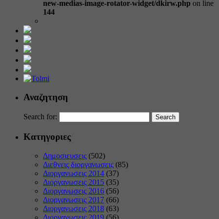
new-medias-image-rotator-widget/dkirw.php
on line
144
Αναζητηση
Search for:
Κατηγοριες
Δημοσιευσεις
(502)
Διεθνεις διοργανωσεις
(85)
Διοργανωσεις 2014
(37)
Διοργανωσεις 2015
(35)
Διοργανωσεις 2016
(56)
Διοργανωσεις 2017
(66)
Διοργανωσεις 2018
(63)
Διοργανωσεις 2019
(56)